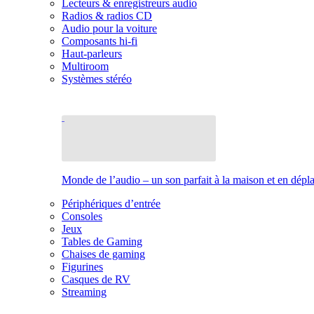
Lecteurs & enregistreurs audio
Radios & radios CD
Audio pour la voiture
Composants hi-fi
Haut-parleurs
Multiroom
Systèmes stéréo
Monde de l’audio – un son parfait à la maison et en dép
Périphériques d’entrée
Consoles
Jeux
Tables de Gaming
Chaises de gaming
Figurines
Casques de RV
Streaming