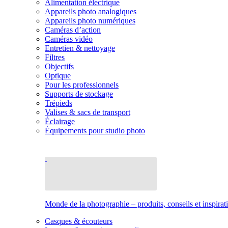
Alimentation électrique
Appareils photo analogiques
Appareils photo numériques
Caméras d’action
Caméras vidéo
Entretien & nettoyage
Filtres
Objectifs
Optique
Pour les professionnels
Supports de stockage
Trépieds
Valises & sacs de transport
Éclairage
Équipements pour studio photo
Monde de la photographie – produits, conseils et inspirat
Casques & écouteurs