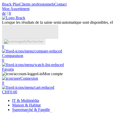
Brack Plus
Clients professionnels
Contact
Mon Assortiment
de
|
fr
Lorsque les résultats de la saisie semi-automatique sont disponibles, eff
Rechercher
0
Comparaison
0
Favoris
Mon compte
Connexion
0
CHF
0.00
IT & Multimédia
Maison & Habitat
Supermarché & Famille