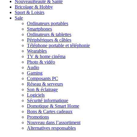
Nouveau
Beauté & Santé
Bricolage & Hobby
Sport & Loisirs
Sale
Ordinateurs portables
Smartphones
Ordinateurs & tablettes
Périphériques & câbles
Téléphone portable et téléphonie
Wearables
TV & home cinéma
Photo & vidéo
Audio
Gaming
Composants PC
Réseau & serveurs
Son & éclairage
Logiciels
Sécurité informatique
Domotique & Smart Home
Bons & Cartes cadeaux
Promotions
Nouveau dans l’assortiment
Alternatives responsables