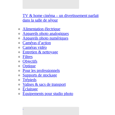
TV & home cinéma – un divertissement parfait
dans la salle de séjour
Alimentation électrique
Appareils photo analogiques
Appareils photo numériques
Caméras d’action
Caméras vidéo
Entretien & nettoyage
Filtres
Objectifs
Optique
Pour les professionnels
Supports de stockage
Trépieds
Valises & sacs de transport
Éclairage
Équipements pour studio photo