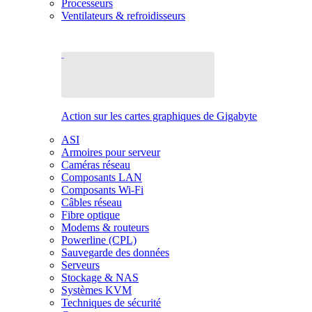
Processeurs
Ventilateurs & refroidisseurs
Action sur les cartes graphiques de Gigabyte
ASI
Armoires pour serveur
Caméras réseau
Composants LAN
Composants Wi-Fi
Câbles réseau
Fibre optique
Modems & routeurs
Powerline (CPL)
Sauvegarde des données
Serveurs
Stockage & NAS
Systèmes KVM
Techniques de sécurité