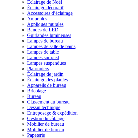
Éclairage de Noël
Éclairage décoratif
Accessoires d’éclairage
Ampoules
Appliques murales
Bandes de LED
Guirlandes lumineuses
Lampes de bureau
Lampes de salle de bains
Lampes de table
Lampes sur pied
Lampes suspendues
Plafonniers
Éclairage de jardin
Éclairage des plantes
Appareils de bureau
Bricolage
Bureau
Classement au bureau
Dessin technique
Entreposage & expédition
Gestion du câblage
Mobilier de bureau
Mobilier de bureau
Papeterie