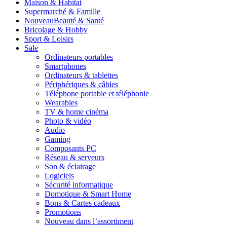
Maison & Habitat
Supermarché & Famille
Nouveau
Beauté & Santé
Bricolage & Hobby
Sport & Loisirs
Sale
Ordinateurs portables
Smartphones
Ordinateurs & tablettes
Périphériques & câbles
Téléphone portable et téléphonie
Wearables
TV & home cinéma
Photo & vidéo
Audio
Gaming
Composants PC
Réseau & serveurs
Son & éclairage
Logiciels
Sécurité informatique
Domotique & Smart Home
Bons & Cartes cadeaux
Promotions
Nouveau dans l’assortiment