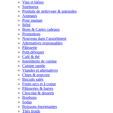
Vins et bières
Spiritueux
Produits de nettoyage & ustensiles
Animaux
Pour maman
Bébé
Bons & Cartes cadeaux
Promotions
Nouveau dans l’assortiment
Alternatives responsables
Pâtisserie
Petit-déjeuner
Café & thé
Ingrédients de cuisine
Cuisine rapide
Viandes et alternatives
Chips & popcorn
Biscuits salés
Fruits secs et à coque
Pâtisseries & barres
Chocolat & desserts
Bonbons
Sodas
Boissons énergisantes
Thés froids