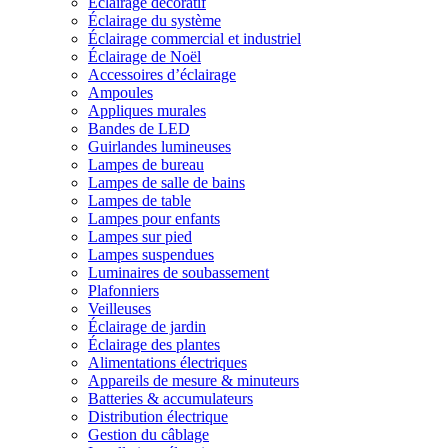
Éclairage décoratif
Éclairage du système
Éclairage commercial et industriel
Éclairage de Noël
Accessoires d’éclairage
Ampoules
Appliques murales
Bandes de LED
Guirlandes lumineuses
Lampes de bureau
Lampes de salle de bains
Lampes de table
Lampes pour enfants
Lampes sur pied
Lampes suspendues
Luminaires de soubassement
Plafonniers
Veilleuses
Éclairage de jardin
Éclairage des plantes
Alimentations électriques
Appareils de mesure & minuteurs
Batteries & accumulateurs
Distribution électrique
Gestion du câblage