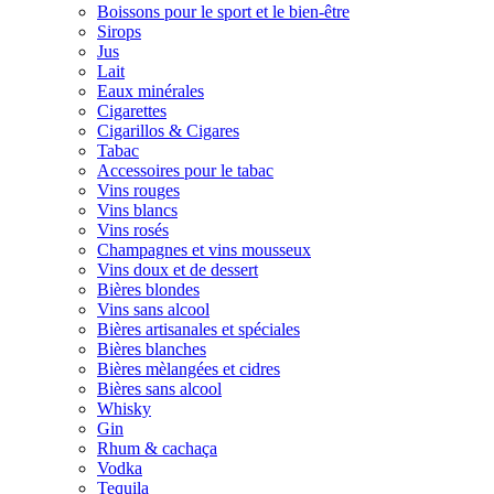
Boissons pour le sport et le bien-être
Sirops
Jus
Lait
Eaux minérales
Cigarettes
Cigarillos & Cigares
Tabac
Accessoires pour le tabac
Vins rouges
Vins blancs
Vins rosés
Champagnes et vins mousseux
Vins doux et de dessert
Bières blondes
Vins sans alcool
Bières artisanales et spéciales
Bières blanches
Bières mèlangées et cidres
Bières sans alcool
Whisky
Gin
Rhum & cachaça
Vodka
Tequila