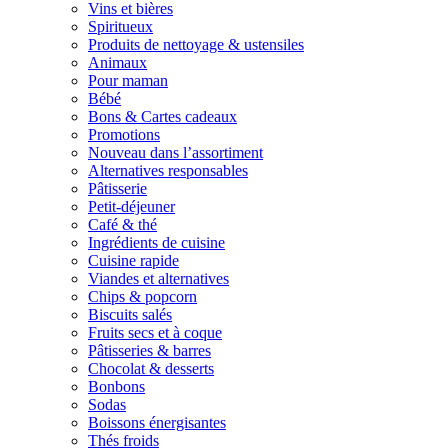
Vins et bières
Spiritueux
Produits de nettoyage & ustensiles
Animaux
Pour maman
Bébé
Bons & Cartes cadeaux
Promotions
Nouveau dans l’assortiment
Alternatives responsables
Pâtisserie
Petit-déjeuner
Café & thé
Ingrédients de cuisine
Cuisine rapide
Viandes et alternatives
Chips & popcorn
Biscuits salés
Fruits secs et à coque
Pâtisseries & barres
Chocolat & desserts
Bonbons
Sodas
Boissons énergisantes
Thés froids