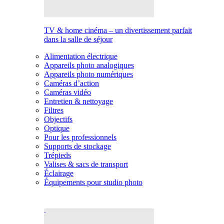
TV & home cinéma – un divertissement parfait
dans la salle de séjour
Alimentation électrique
Appareils photo analogiques
Appareils photo numériques
Caméras d’action
Caméras vidéo
Entretien & nettoyage
Filtres
Objectifs
Optique
Pour les professionnels
Supports de stockage
Trépieds
Valises & sacs de transport
Éclairage
Équipements pour studio photo