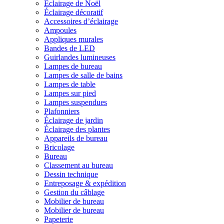
Éclairage de Noël
Éclairage décoratif
Accessoires d’éclairage
Ampoules
Appliques murales
Bandes de LED
Guirlandes lumineuses
Lampes de bureau
Lampes de salle de bains
Lampes de table
Lampes sur pied
Lampes suspendues
Plafonniers
Éclairage de jardin
Éclairage des plantes
Appareils de bureau
Bricolage
Bureau
Classement au bureau
Dessin technique
Entreposage & expédition
Gestion du câblage
Mobilier de bureau
Mobilier de bureau
Papeterie