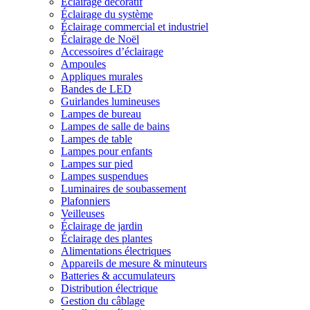
Éclairage décoratif
Éclairage du système
Éclairage commercial et industriel
Éclairage de Noël
Accessoires d’éclairage
Ampoules
Appliques murales
Bandes de LED
Guirlandes lumineuses
Lampes de bureau
Lampes de salle de bains
Lampes de table
Lampes pour enfants
Lampes sur pied
Lampes suspendues
Luminaires de soubassement
Plafonniers
Veilleuses
Éclairage de jardin
Éclairage des plantes
Alimentations électriques
Appareils de mesure & minuteurs
Batteries & accumulateurs
Distribution électrique
Gestion du câblage