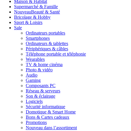
Maison & Habitat
Supermarché & Famille
Nouveau
Beauté & Santé
Bricolage & Hobby
Sport & Loisirs
Sale
Ordinateurs portables
Smartphones
Ordinateurs & tablettes
Périphériques & câbles
Téléphone portable et téléphonie
Wearables
TV & home cinéma
Photo & vidéo
Audio
Gaming
Composants PC
Réseau & serveurs
Son & éclairage
Logiciels
Sécurité informatique
Domotique & Smart Home
Bons & Cartes cadeaux
Promotions
Nouveau dans l’assortiment