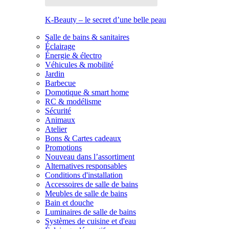
K-Beauty – le secret d’une belle peau
Salle de bains & sanitaires
Éclairage
Énergie & électro
Véhicules & mobilité
Jardin
Barbecue
Domotique & smart home
RC & modélisme
Sécurité
Animaux
Atelier
Bons & Cartes cadeaux
Promotions
Nouveau dans l’assortiment
Alternatives responsables
Conditions d'installation
Accessoires de salle de bains
Meubles de salle de bains
Bain et douche
Luminaires de salle de bains
Systèmes de cuisine et d'eau