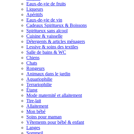
Eaux-de-vie de fruits
Liqueurs
Apéritifs
Eaux-de-vie de vin
Cadeaux Spiritueux & Boissons
Spiritueux sans alcool
Cuisine & vaisselle
Détergents & articles ménagers
Lessive & soins des textiles
Salle de bains & WC
Chiens
Chats
Rongeurs
Animaux dans le jardin
Aquariophilie
Terrariophilie
Étang
Mode maternité et allaitement
Tire-lait
Allaitement
Mon bébé
Soins pour maman
Vêtements pour bébé & enfant
Langes
Sommeil