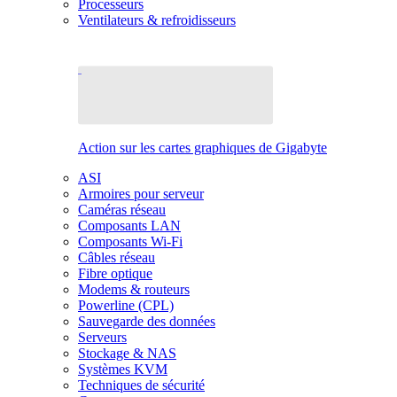
Processeurs
Ventilateurs & refroidisseurs
Action sur les cartes graphiques de Gigabyte
ASI
Armoires pour serveur
Caméras réseau
Composants LAN
Composants Wi-Fi
Câbles réseau
Fibre optique
Modems & routeurs
Powerline (CPL)
Sauvegarde des données
Serveurs
Stockage & NAS
Systèmes KVM
Techniques de sécurité