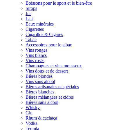
Boissons pour le sport et le bien-être
Sirops
Jus
Lait
Eaux minérales
Cigarettes
Cigarillos & Cigares
Tabac
Accessoires pour le tabac
Vins rouges
Vins blancs
Vins rosés
Champagnes et vins mousseux
Vins doux et de dessert
Bières blondes
Vins sans alcool
Bières artisanales et spéciales
Bières blanches
Bières mèlangées et cidres
Bières sans alcool
Whisky
Gin
Rhum & cachaça
Vodka
Tequila