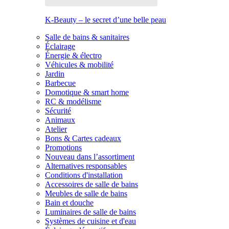
K-Beauty – le secret d’une belle peau
Salle de bains & sanitaires
Éclairage
Énergie & électro
Véhicules & mobilité
Jardin
Barbecue
Domotique & smart home
RC & modélisme
Sécurité
Animaux
Atelier
Bons & Cartes cadeaux
Promotions
Nouveau dans l’assortiment
Alternatives responsables
Conditions d'installation
Accessoires de salle de bains
Meubles de salle de bains
Bain et douche
Luminaires de salle de bains
Systèmes de cuisine et d'eau