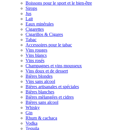
Boissons pour le sport et le bien-être
Sirops
Jus
Lait
Eaux minérales
Cigarettes
Cigarillos & Cigares
Tabac
Accessoires pour le tabac
Vins rouges
Vins blancs
Vins rosés
Champagnes et vins mousseux
Vins doux et de dessert
Bières blondes
Vins sans alcool
Bières artisanales et spéciales
Bières blanches
Bières mèlangées et cidres
Bières sans alcool
Whisky
Gin
Rhum & cachaça
Vodka
Tequila