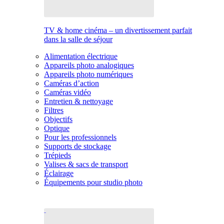
TV & home cinéma – un divertissement parfait
dans la salle de séjour
Alimentation électrique
Appareils photo analogiques
Appareils photo numériques
Caméras d’action
Caméras vidéo
Entretien & nettoyage
Filtres
Objectifs
Optique
Pour les professionnels
Supports de stockage
Trépieds
Valises & sacs de transport
Éclairage
Équipements pour studio photo