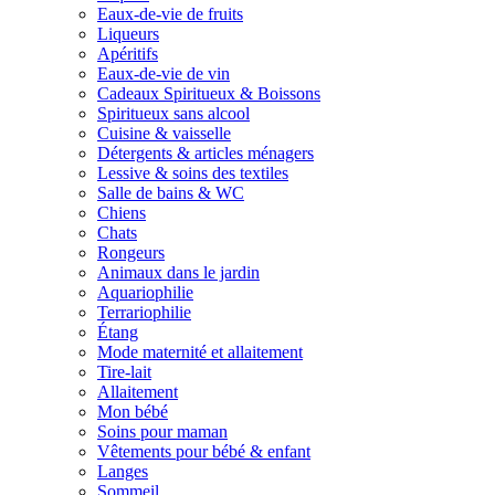
Eaux-de-vie de fruits
Liqueurs
Apéritifs
Eaux-de-vie de vin
Cadeaux Spiritueux & Boissons
Spiritueux sans alcool
Cuisine & vaisselle
Détergents & articles ménagers
Lessive & soins des textiles
Salle de bains & WC
Chiens
Chats
Rongeurs
Animaux dans le jardin
Aquariophilie
Terrariophilie
Étang
Mode maternité et allaitement
Tire-lait
Allaitement
Mon bébé
Soins pour maman
Vêtements pour bébé & enfant
Langes
Sommeil