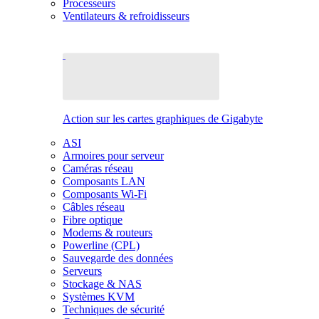
Processeurs
Ventilateurs & refroidisseurs
Action sur les cartes graphiques de Gigabyte
ASI
Armoires pour serveur
Caméras réseau
Composants LAN
Composants Wi-Fi
Câbles réseau
Fibre optique
Modems & routeurs
Powerline (CPL)
Sauvegarde des données
Serveurs
Stockage & NAS
Systèmes KVM
Techniques de sécurité