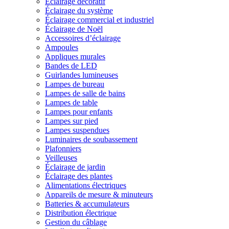
Éclairage décoratif
Éclairage du système
Éclairage commercial et industriel
Éclairage de Noël
Accessoires d’éclairage
Ampoules
Appliques murales
Bandes de LED
Guirlandes lumineuses
Lampes de bureau
Lampes de salle de bains
Lampes de table
Lampes pour enfants
Lampes sur pied
Lampes suspendues
Luminaires de soubassement
Plafonniers
Veilleuses
Éclairage de jardin
Éclairage des plantes
Alimentations électriques
Appareils de mesure & minuteurs
Batteries & accumulateurs
Distribution électrique
Gestion du câblage