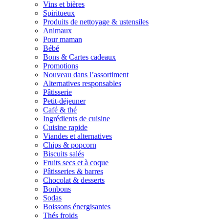
Vins et bières
Spiritueux
Produits de nettoyage & ustensiles
Animaux
Pour maman
Bébé
Bons & Cartes cadeaux
Promotions
Nouveau dans l’assortiment
Alternatives responsables
Pâtisserie
Petit-déjeuner
Café & thé
Ingrédients de cuisine
Cuisine rapide
Viandes et alternatives
Chips & popcorn
Biscuits salés
Fruits secs et à coque
Pâtisseries & barres
Chocolat & desserts
Bonbons
Sodas
Boissons énergisantes
Thés froids