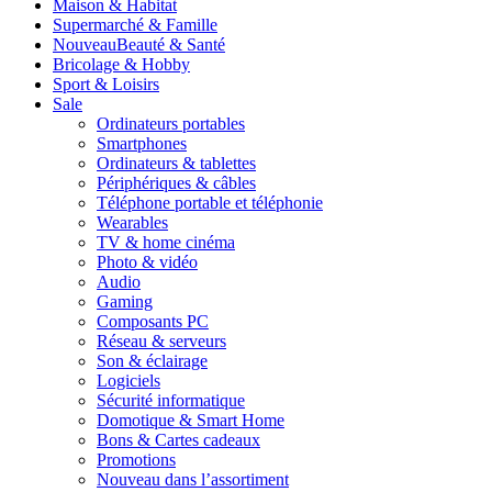
Maison & Habitat
Supermarché & Famille
Nouveau
Beauté & Santé
Bricolage & Hobby
Sport & Loisirs
Sale
Ordinateurs portables
Smartphones
Ordinateurs & tablettes
Périphériques & câbles
Téléphone portable et téléphonie
Wearables
TV & home cinéma
Photo & vidéo
Audio
Gaming
Composants PC
Réseau & serveurs
Son & éclairage
Logiciels
Sécurité informatique
Domotique & Smart Home
Bons & Cartes cadeaux
Promotions
Nouveau dans l’assortiment