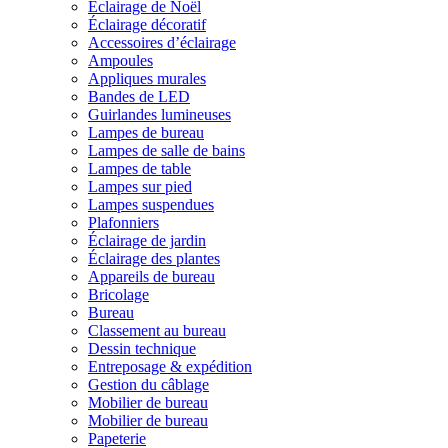
Éclairage de Noël
Éclairage décoratif
Accessoires d’éclairage
Ampoules
Appliques murales
Bandes de LED
Guirlandes lumineuses
Lampes de bureau
Lampes de salle de bains
Lampes de table
Lampes sur pied
Lampes suspendues
Plafonniers
Éclairage de jardin
Éclairage des plantes
Appareils de bureau
Bricolage
Bureau
Classement au bureau
Dessin technique
Entreposage & expédition
Gestion du câblage
Mobilier de bureau
Mobilier de bureau
Papeterie