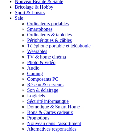
Nouveau
Beauté & Santé
Bricolage & Hobby
Sport & Loisirs
Sale
Ordinateurs portables
Smartphones
Ordinateurs & tablettes
Périphériques & câbles
Téléphone portable et téléphonie
Wearables
TV & home cinéma
Photo & vidéo
Audio
Gaming
Composants PC
Réseau & serveurs
Son & éclairage
Logiciels
Sécurité informatique
Domotique & Smart Home
Bons & Cartes cadeaux
Promotions
Nouveau dans l’assortiment
Alternatives responsables