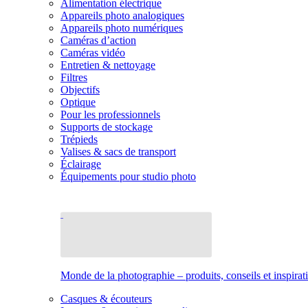
Alimentation électrique
Appareils photo analogiques
Appareils photo numériques
Caméras d’action
Caméras vidéo
Entretien & nettoyage
Filtres
Objectifs
Optique
Pour les professionnels
Supports de stockage
Trépieds
Valises & sacs de transport
Éclairage
Équipements pour studio photo
Monde de la photographie – produits, conseils et inspirat
Casques & écouteurs