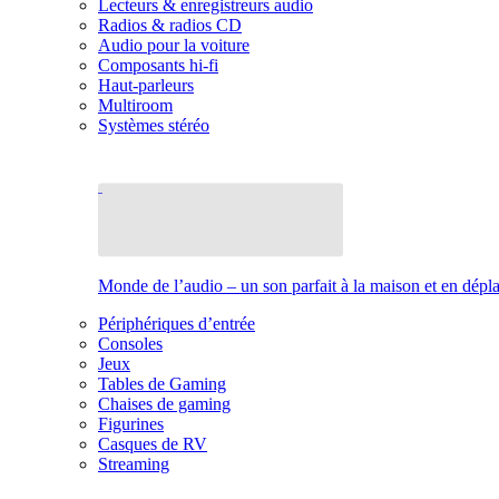
Lecteurs & enregistreurs audio
Radios & radios CD
Audio pour la voiture
Composants hi-fi
Haut-parleurs
Multiroom
Systèmes stéréo
Monde de l’audio – un son parfait à la maison et en dép
Périphériques d’entrée
Consoles
Jeux
Tables de Gaming
Chaises de gaming
Figurines
Casques de RV
Streaming