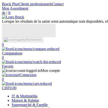
Brack Plus
Clients professionnels
Contact
Mon Assortiment
de
|
fr
Lorsque les résultats de la saisie semi-automatique sont disponibles, eff
Rechercher
0
Comparaison
0
Favoris
Mon compte
Connexion
0
CHF
0.00
IT & Multimédia
Maison & Habitat
Supermarché & Famille