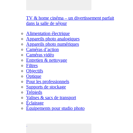
TV & home cinéma – un divertissement parfait
dans la salle de séjour
Alimentation électrique
Appareils photo analogiques
Appareils photo numériques
Caméras d’action
Caméras vidéo
Entretien & nettoyage
Filtres
Objectifs
Optique
Pour les professionnels
Supports de stockage
Trépieds
Valises & sacs de transport
Éclairage
Équipements pour studio photo