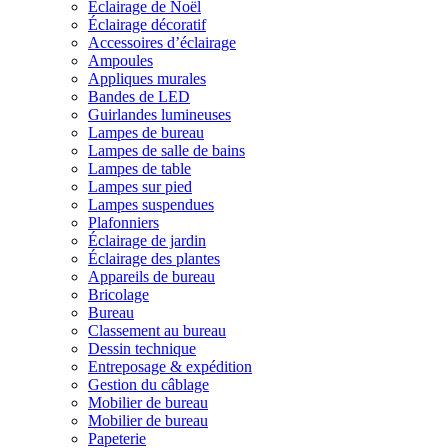
Éclairage de Noël
Éclairage décoratif
Accessoires d’éclairage
Ampoules
Appliques murales
Bandes de LED
Guirlandes lumineuses
Lampes de bureau
Lampes de salle de bains
Lampes de table
Lampes sur pied
Lampes suspendues
Plafonniers
Éclairage de jardin
Éclairage des plantes
Appareils de bureau
Bricolage
Bureau
Classement au bureau
Dessin technique
Entreposage & expédition
Gestion du câblage
Mobilier de bureau
Mobilier de bureau
Papeterie