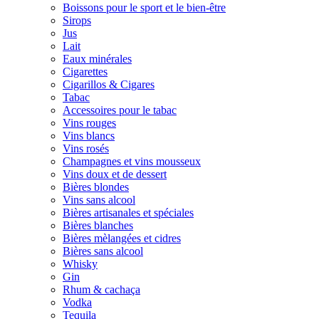
Boissons pour le sport et le bien-être
Sirops
Jus
Lait
Eaux minérales
Cigarettes
Cigarillos & Cigares
Tabac
Accessoires pour le tabac
Vins rouges
Vins blancs
Vins rosés
Champagnes et vins mousseux
Vins doux et de dessert
Bières blondes
Vins sans alcool
Bières artisanales et spéciales
Bières blanches
Bières mèlangées et cidres
Bières sans alcool
Whisky
Gin
Rhum & cachaça
Vodka
Tequila