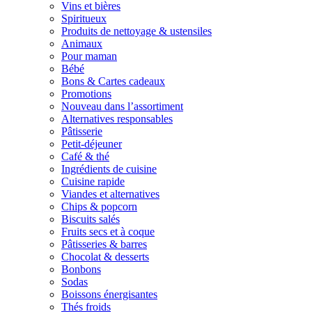
Vins et bières
Spiritueux
Produits de nettoyage & ustensiles
Animaux
Pour maman
Bébé
Bons & Cartes cadeaux
Promotions
Nouveau dans l’assortiment
Alternatives responsables
Pâtisserie
Petit-déjeuner
Café & thé
Ingrédients de cuisine
Cuisine rapide
Viandes et alternatives
Chips & popcorn
Biscuits salés
Fruits secs et à coque
Pâtisseries & barres
Chocolat & desserts
Bonbons
Sodas
Boissons énergisantes
Thés froids