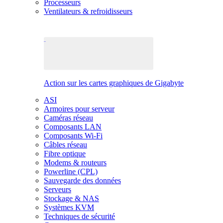
Processeurs
Ventilateurs & refroidisseurs
Action sur les cartes graphiques de Gigabyte
ASI
Armoires pour serveur
Caméras réseau
Composants LAN
Composants Wi-Fi
Câbles réseau
Fibre optique
Modems & routeurs
Powerline (CPL)
Sauvegarde des données
Serveurs
Stockage & NAS
Systèmes KVM
Techniques de sécurité