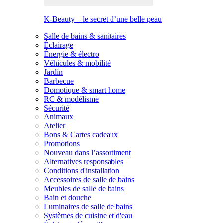
K-Beauty – le secret d’une belle peau
Salle de bains & sanitaires
Éclairage
Énergie & électro
Véhicules & mobilité
Jardin
Barbecue
Domotique & smart home
RC & modélisme
Sécurité
Animaux
Atelier
Bons & Cartes cadeaux
Promotions
Nouveau dans l’assortiment
Alternatives responsables
Conditions d'installation
Accessoires de salle de bains
Meubles de salle de bains
Bain et douche
Luminaires de salle de bains
Systèmes de cuisine et d'eau