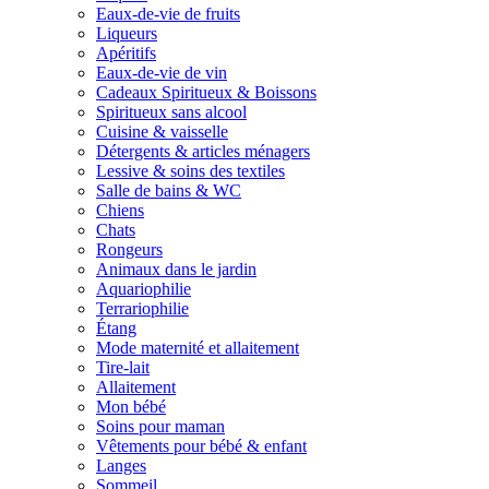
Eaux-de-vie de fruits
Liqueurs
Apéritifs
Eaux-de-vie de vin
Cadeaux Spiritueux & Boissons
Spiritueux sans alcool
Cuisine & vaisselle
Détergents & articles ménagers
Lessive & soins des textiles
Salle de bains & WC
Chiens
Chats
Rongeurs
Animaux dans le jardin
Aquariophilie
Terrariophilie
Étang
Mode maternité et allaitement
Tire-lait
Allaitement
Mon bébé
Soins pour maman
Vêtements pour bébé & enfant
Langes
Sommeil