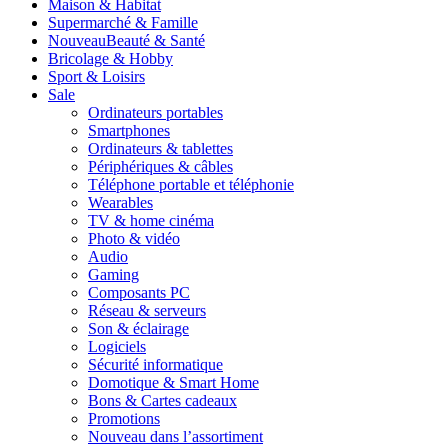
Maison & Habitat
Supermarché & Famille
Nouveau
Beauté & Santé
Bricolage & Hobby
Sport & Loisirs
Sale
Ordinateurs portables
Smartphones
Ordinateurs & tablettes
Périphériques & câbles
Téléphone portable et téléphonie
Wearables
TV & home cinéma
Photo & vidéo
Audio
Gaming
Composants PC
Réseau & serveurs
Son & éclairage
Logiciels
Sécurité informatique
Domotique & Smart Home
Bons & Cartes cadeaux
Promotions
Nouveau dans l’assortiment