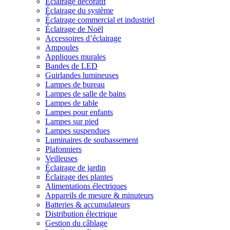
Éclairage décoratif
Éclairage du système
Éclairage commercial et industriel
Éclairage de Noël
Accessoires d’éclairage
Ampoules
Appliques murales
Bandes de LED
Guirlandes lumineuses
Lampes de bureau
Lampes de salle de bains
Lampes de table
Lampes pour enfants
Lampes sur pied
Lampes suspendues
Luminaires de soubassement
Plafonniers
Veilleuses
Éclairage de jardin
Éclairage des plantes
Alimentations électriques
Appareils de mesure & minuteurs
Batteries & accumulateurs
Distribution électrique
Gestion du câblage