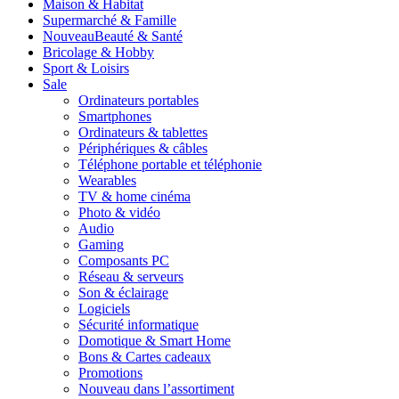
Maison & Habitat
Supermarché & Famille
Nouveau
Beauté & Santé
Bricolage & Hobby
Sport & Loisirs
Sale
Ordinateurs portables
Smartphones
Ordinateurs & tablettes
Périphériques & câbles
Téléphone portable et téléphonie
Wearables
TV & home cinéma
Photo & vidéo
Audio
Gaming
Composants PC
Réseau & serveurs
Son & éclairage
Logiciels
Sécurité informatique
Domotique & Smart Home
Bons & Cartes cadeaux
Promotions
Nouveau dans l’assortiment