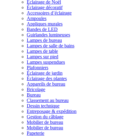
Éclairage de Noël
Éclairage décoratif
Accessoires d’éclairage
Ampoules
Appliques murales
Bandes de LED
Guirlandes lumineuses
Lampes de bureau
Lampes de salle de bains
Lampes de table
Lampes sur pied
Lampes suspendues
Plafonniers
Éclairage de jardin
Éclairage des plantes
Appareils de bureau
Bricolage
Bureau
Classement au bureau
Dessin technique
Entreposage & expédition
Gestion du câblage
Mobilier de bureau
Mobilier de bureau
Papeterie