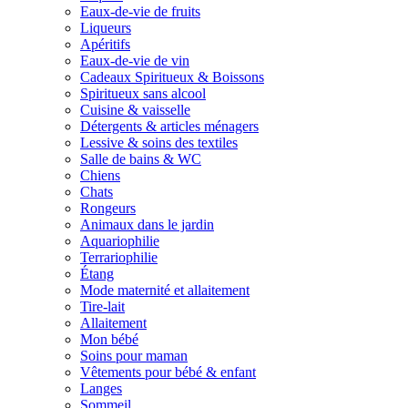
Eaux-de-vie de fruits
Liqueurs
Apéritifs
Eaux-de-vie de vin
Cadeaux Spiritueux & Boissons
Spiritueux sans alcool
Cuisine & vaisselle
Détergents & articles ménagers
Lessive & soins des textiles
Salle de bains & WC
Chiens
Chats
Rongeurs
Animaux dans le jardin
Aquariophilie
Terrariophilie
Étang
Mode maternité et allaitement
Tire-lait
Allaitement
Mon bébé
Soins pour maman
Vêtements pour bébé & enfant
Langes
Sommeil