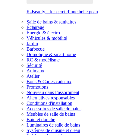
K-Beauty – le secret d’une belle peau
Salle de bains & sanitaires
Éclairage
Énergie & électro
Véhicules & mobilité
Jardin
Barbecue
Domotique & smart home
RC & modélisme
Sécurité
Animaux
Atelier
Bons & Cartes cadeaux
Promotions
Nouveau dans l’assortiment
Alternatives responsables
Conditions d'installation
Accessoires de salle de bains
Meubles de salle de bains
Bain et douche
Luminaires de salle de bains
Systèmes de cuisine et d'eau