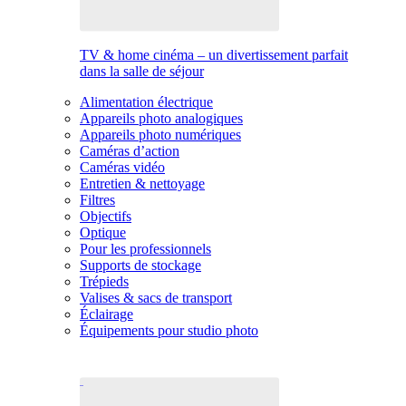
TV & home cinéma – un divertissement parfait
dans la salle de séjour
Alimentation électrique
Appareils photo analogiques
Appareils photo numériques
Caméras d’action
Caméras vidéo
Entretien & nettoyage
Filtres
Objectifs
Optique
Pour les professionnels
Supports de stockage
Trépieds
Valises & sacs de transport
Éclairage
Équipements pour studio photo