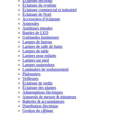
Éclairage décoratif
Éclairage du système
Éclairage commercial et industriel
Éclairage de Noël
Accessoires d’éclairage
Ampoules
Appliques murales
Bandes de LED
Guirlandes lumineuses
Lampes de bureau
Lampes de salle de bains
Lampes de table
Lampes pour enfants
Lampes sur pied
Lampes suspendues
Luminaires de soubassement
Plafonniers
Veilleuses
Éclairage de jardin
Éclairage des plantes
Alimentations électriques
Appareils de mesure & minuteurs
Batteries & accumulateurs
Distribution électrique
Gestion du câblage