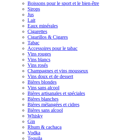
Boissons pour le sport et le bien-être
Sirops
Jus
Lait
Eaux minérales
Cigarettes
Cigarillos & Cigares
Tabac
Accessoires pour le tabac
Vins rouges
Vins blancs
Vins rosés
Champagnes et vins mousseux
Vins doux et de dessert
Bières blondes
Vins sans alcool
Bières artisanales et spéciales
Bières blanches
Bières mèlangées et cidres
Bières sans alcool
Whisky
Gin
Rhum & cachaça
Vodka
Tequila