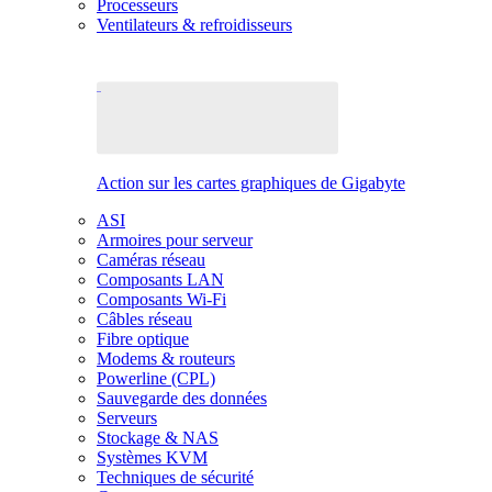
Processeurs
Ventilateurs & refroidisseurs
Action sur les cartes graphiques de Gigabyte
ASI
Armoires pour serveur
Caméras réseau
Composants LAN
Composants Wi-Fi
Câbles réseau
Fibre optique
Modems & routeurs
Powerline (CPL)
Sauvegarde des données
Serveurs
Stockage & NAS
Systèmes KVM
Techniques de sécurité