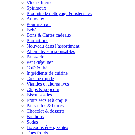
Vins et bières
Spiritueux
Produits de nettoyage & ustensiles
Animaux
Pour maman
Bébé
Bons & Cartes cadeaux
Promotions
Nouveau dans l’assortiment
Alternatives responsables
Pâtisserie
Petit-déjeuner
Café & thé
Ingrédients de cuisine
Cuisine rapide
Viandes et alternatives
Chips & popcorn
Biscuits salés
Fruits secs et à coque
Pâtisseries & barres
Chocolat & desserts
Bonbons
Sodas
Boissons énergisantes
Thés froids