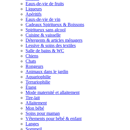
Eaux-de-vie de fruits
Liqueurs
Apéritifs
Eaux-de-vie de vin
Cadeaux Spiritueux & Boissons
Spiritueux sans alcool
Cuisine & vaisselle
Détergents & articles ménagers
Lessive & soins des textiles
Salle de bains & WC
Chiens
Chats
Rongeurs
Animaux dans le jardin
Aquariophilie
Terrariophilie
Étang
Mode maternité et allaitement
Tire-lait
Allaitement
Mon bébé
Soins pour maman
Vêtements pour bébé & enfant
Langes
Sommeil