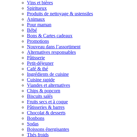
Vins et bières
Spiritueux
Produits de nettoyage & ustensiles
Animaux
Pour maman
Bébé
Bons & Cartes cadeaux
Promotions
Nouveau dans l’assortiment
Alternatives responsables
Pâtisserie
Petit-déjeuner
Café & thé
Ingrédients de cuisine
Cuisine rapide
Viandes et alternatives
Chips & popcorn
Biscuits salés
Fruits secs et à coque
Pâtisseries & barres
Chocolat & desserts
Bonbons
Sodas
Boissons énergisantes
Thés froids