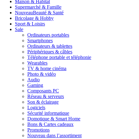
Maison & Habitat
Supermarché & Famille
Nouveau
Beauté & Santé
Bricolage & Hobby
Sport & Loisirs
Sale
Ordinateurs portables
Smartphones
Ordinateurs & tablettes
Périphériques & câbles
Téléphone portable et téléphonie
Wearables
TV & home cinéma
Photo & vidéo
Audio
Gaming
Composants PC
Réseau & serveurs
Son & éclairage
Logiciels
Sécurité informatique
Domotique & Smart Home
Bons & Cartes cadeaux
Promotions
Nouveau dans l’assortiment