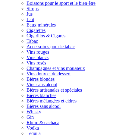
Boissons pour le sport et le bien-être
Sirops
Jus
Lait
Eaux minérales
Cigarettes
Cigarillos & Cigares
Tabac
Accessoires pour le tabac
Vins rouges
Vins blancs
Vins rosés
Champagnes et vins mousseux
Vins doux et de dessert
Bières blondes
Vins sans alcool
Bières artisanales et spéciales
Bières blanches
Bières mèlangées et cidres
Bières sans alcool
Whisky
Gin
Rhum & cachaça
Vodka
Tequila