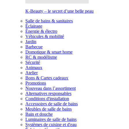
K-Beauty – le secret d’une belle peau
Salle de bains & sanitaires
Éclairage
Énergie & électro
Véhicules & mobilité
Jardin
Barbecue
Domotique & smart home
RC & modélisme
Sécurité
Animaux
Atelier
Bons & Cartes cadeaux
Promotions
Nouveau dans l’assortiment
Alternatives responsables
Conditions d'installation
Accessoires de salle de bains
Meubles de salle de bains
Bain et douche
Luminaires de salle de bains
Systèmes de cuisine et d'eau