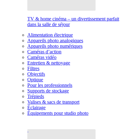
TV & home cinéma – un divertissement parfait
dans la salle de séjour
Alimentation électrique
Appareils photo analogiques
Appareils photo numériques
Caméras d’action
Caméras vidéo
Entretien & nettoyage
Filtres
Objectifs
Optique
Pour les professionnels
Supports de stockage
Trépieds
Valises & sacs de transport
Éclairage
Équipements pour studio photo