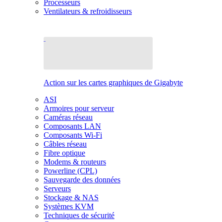
Processeurs
Ventilateurs & refroidisseurs
Action sur les cartes graphiques de Gigabyte
ASI
Armoires pour serveur
Caméras réseau
Composants LAN
Composants Wi-Fi
Câbles réseau
Fibre optique
Modems & routeurs
Powerline (CPL)
Sauvegarde des données
Serveurs
Stockage & NAS
Systèmes KVM
Techniques de sécurité