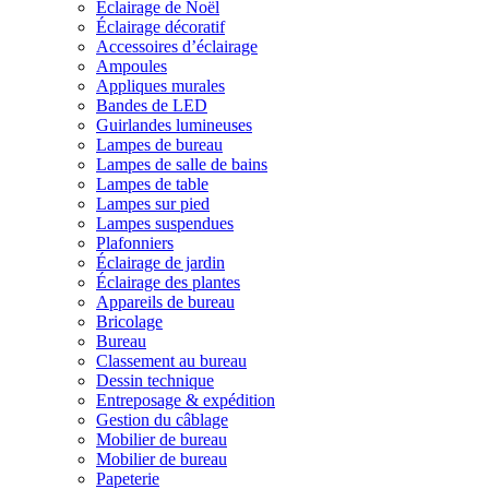
Éclairage de Noël
Éclairage décoratif
Accessoires d’éclairage
Ampoules
Appliques murales
Bandes de LED
Guirlandes lumineuses
Lampes de bureau
Lampes de salle de bains
Lampes de table
Lampes sur pied
Lampes suspendues
Plafonniers
Éclairage de jardin
Éclairage des plantes
Appareils de bureau
Bricolage
Bureau
Classement au bureau
Dessin technique
Entreposage & expédition
Gestion du câblage
Mobilier de bureau
Mobilier de bureau
Papeterie