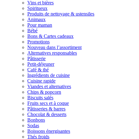
Vins et bières
Spiritueux
Produits de nettoyage & ustensiles
Animaux
Pour maman
Bébé
Bons & Cartes cadeaux
Promotions
Nouveau dans l’assortiment
Alternatives responsables
Pâtisserie
Petit-déjeuner
Café & thé
Ingrédients de cuisine
Cuisine rapide
Viandes et alternatives
Chips & popcorn
Biscuits salés
Fruits secs et à coque
Pâtisseries & barres
Chocolat & desserts
Bonbons
Sodas
Boissons énergisantes
Thés froids