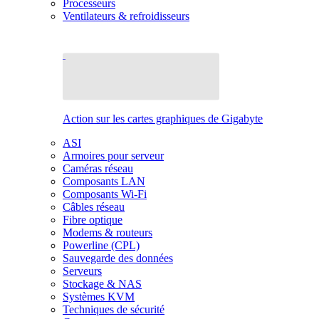
Processeurs
Ventilateurs & refroidisseurs
Action sur les cartes graphiques de Gigabyte
ASI
Armoires pour serveur
Caméras réseau
Composants LAN
Composants Wi-Fi
Câbles réseau
Fibre optique
Modems & routeurs
Powerline (CPL)
Sauvegarde des données
Serveurs
Stockage & NAS
Systèmes KVM
Techniques de sécurité