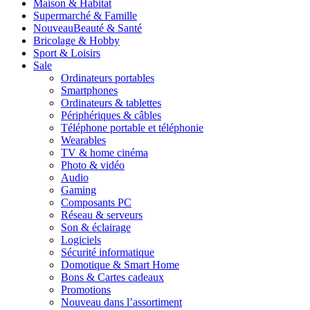
Maison & Habitat
Supermarché & Famille
Nouveau
Beauté & Santé
Bricolage & Hobby
Sport & Loisirs
Sale
Ordinateurs portables
Smartphones
Ordinateurs & tablettes
Périphériques & câbles
Téléphone portable et téléphonie
Wearables
TV & home cinéma
Photo & vidéo
Audio
Gaming
Composants PC
Réseau & serveurs
Son & éclairage
Logiciels
Sécurité informatique
Domotique & Smart Home
Bons & Cartes cadeaux
Promotions
Nouveau dans l’assortiment