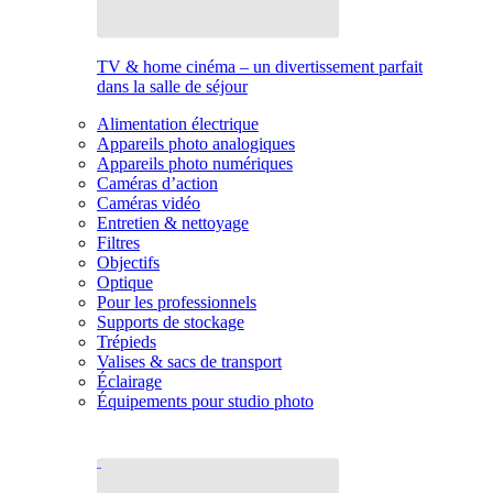
TV & home cinéma – un divertissement parfait
dans la salle de séjour
Alimentation électrique
Appareils photo analogiques
Appareils photo numériques
Caméras d’action
Caméras vidéo
Entretien & nettoyage
Filtres
Objectifs
Optique
Pour les professionnels
Supports de stockage
Trépieds
Valises & sacs de transport
Éclairage
Équipements pour studio photo