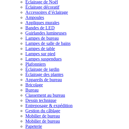
Éclairage de Noël
Éclairage décoratif
Accessoires d’éclairage
Ampoules
Appliques murales
Bandes de LED
Guirlandes lumineuses
Lampes de bureau
Lampes de salle de bains
Lampes de table
Lampes sur pied
Lampes suspendues
Plafonniers
Éclairage de jardin
Éclairage des plantes
Appareils de bureau
Bricolage
Bureau
Classement au bureau
Dessin technique
Entreposage & expédition
Gestion du câblage
Mobilier de bureau
Mobilier de bureau
Papeterie