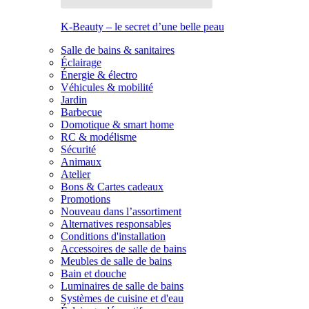
K-Beauty – le secret d’une belle peau
Salle de bains & sanitaires
Éclairage
Énergie & électro
Véhicules & mobilité
Jardin
Barbecue
Domotique & smart home
RC & modélisme
Sécurité
Animaux
Atelier
Bons & Cartes cadeaux
Promotions
Nouveau dans l’assortiment
Alternatives responsables
Conditions d'installation
Accessoires de salle de bains
Meubles de salle de bains
Bain et douche
Luminaires de salle de bains
Systèmes de cuisine et d'eau