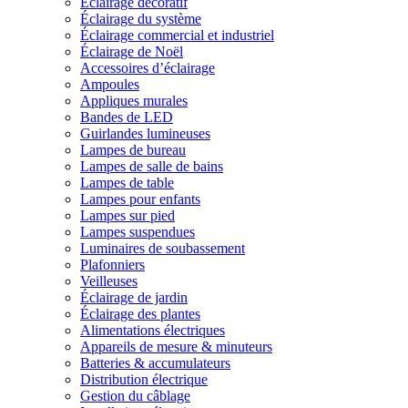
Éclairage décoratif
Éclairage du système
Éclairage commercial et industriel
Éclairage de Noël
Accessoires d’éclairage
Ampoules
Appliques murales
Bandes de LED
Guirlandes lumineuses
Lampes de bureau
Lampes de salle de bains
Lampes de table
Lampes pour enfants
Lampes sur pied
Lampes suspendues
Luminaires de soubassement
Plafonniers
Veilleuses
Éclairage de jardin
Éclairage des plantes
Alimentations électriques
Appareils de mesure & minuteurs
Batteries & accumulateurs
Distribution électrique
Gestion du câblage