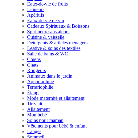
Eaux-de-vie de fruits
Liqueurs
Apéritifs
Eaux-de-vie de vin
Cadeaux Spiritueux & Boissons
Spiritueux sans alcool
Cuisine & vaisselle
Détergents & articles ménagers
Lessive & soins des textiles
Salle de bains & WC
Chiens
Chats
Rongeurs
Animaux dans le jardin
Aquariophilie
Terrariophilie
Étang
Mode maternité et allaitement
Tire-lait
Allaitement
Mon bébé
Soins pour maman
Vêtements pour bébé & enfant
Langes
Sommeil