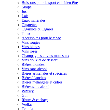
Boissons pour le sport et le bien-être
Sirops
Jus
Lait
Eaux minérales
Cigarettes
Cigarillos & Cigares
Tabac
Accessoires pour le tabac
Vins rouges
Vins blancs
Vins rosés
Champagnes et vins mousseux
Vins doux et de dessert
Bières blondes
Vins sans alcool
Bières artisanales et spéciales
Bières blanches
Bières mèlangées et cidres
Bières sans alcool
Whisky
Gin
Rhum & cachaça
Vodka
Tequila