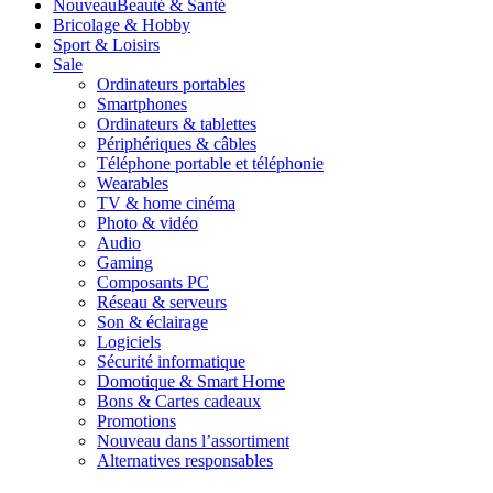
Nouveau
Beauté & Santé
Bricolage & Hobby
Sport & Loisirs
Sale
Ordinateurs portables
Smartphones
Ordinateurs & tablettes
Périphériques & câbles
Téléphone portable et téléphonie
Wearables
TV & home cinéma
Photo & vidéo
Audio
Gaming
Composants PC
Réseau & serveurs
Son & éclairage
Logiciels
Sécurité informatique
Domotique & Smart Home
Bons & Cartes cadeaux
Promotions
Nouveau dans l’assortiment
Alternatives responsables