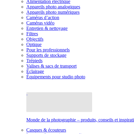
Alimentation électrique
Appareils photo analogiques
Appareils photo numériques
Caméras d’action
Caméras vidéo
Entretien & nettoyage
Filtres
Objectifs
Optique
Pour les professionnels
Supports de stockage
Trépieds
Valises & sacs de transport
Éclairage
Équipements pour studio photo
Monde de la photographie – produits, conseils et inspirat
Casques & écouteurs