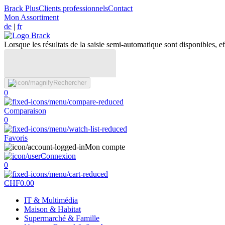
Brack Plus
Clients professionnels
Contact
Mon Assortiment
de
|
fr
Lorsque les résultats de la saisie semi-automatique sont disponibles, eff
Rechercher
0
Comparaison
0
Favoris
Mon compte
Connexion
0
CHF
0.00
IT & Multimédia
Maison & Habitat
Supermarché & Famille