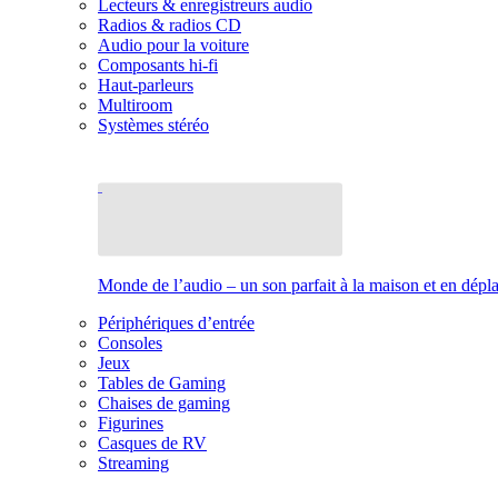
Lecteurs & enregistreurs audio
Radios & radios CD
Audio pour la voiture
Composants hi-fi
Haut-parleurs
Multiroom
Systèmes stéréo
Monde de l’audio – un son parfait à la maison et en dép
Périphériques d’entrée
Consoles
Jeux
Tables de Gaming
Chaises de gaming
Figurines
Casques de RV
Streaming