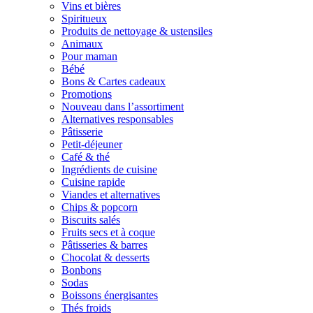
Vins et bières
Spiritueux
Produits de nettoyage & ustensiles
Animaux
Pour maman
Bébé
Bons & Cartes cadeaux
Promotions
Nouveau dans l’assortiment
Alternatives responsables
Pâtisserie
Petit-déjeuner
Café & thé
Ingrédients de cuisine
Cuisine rapide
Viandes et alternatives
Chips & popcorn
Biscuits salés
Fruits secs et à coque
Pâtisseries & barres
Chocolat & desserts
Bonbons
Sodas
Boissons énergisantes
Thés froids