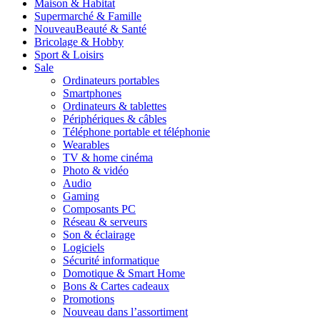
Maison & Habitat
Supermarché & Famille
Nouveau
Beauté & Santé
Bricolage & Hobby
Sport & Loisirs
Sale
Ordinateurs portables
Smartphones
Ordinateurs & tablettes
Périphériques & câbles
Téléphone portable et téléphonie
Wearables
TV & home cinéma
Photo & vidéo
Audio
Gaming
Composants PC
Réseau & serveurs
Son & éclairage
Logiciels
Sécurité informatique
Domotique & Smart Home
Bons & Cartes cadeaux
Promotions
Nouveau dans l’assortiment