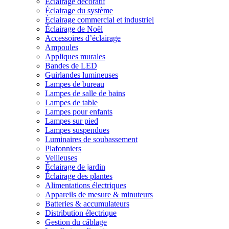
Éclairage décoratif
Éclairage du système
Éclairage commercial et industriel
Éclairage de Noël
Accessoires d’éclairage
Ampoules
Appliques murales
Bandes de LED
Guirlandes lumineuses
Lampes de bureau
Lampes de salle de bains
Lampes de table
Lampes pour enfants
Lampes sur pied
Lampes suspendues
Luminaires de soubassement
Plafonniers
Veilleuses
Éclairage de jardin
Éclairage des plantes
Alimentations électriques
Appareils de mesure & minuteurs
Batteries & accumulateurs
Distribution électrique
Gestion du câblage