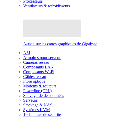
Processeurs
Ventilateurs & refroidisseurs
Action sur les cartes graphiques de Gigabyte
ASI
Armoires pour serveur
Caméras réseau
Composants LAN
Composants Wi-Fi
Câbles réseau
Fibre optique
Modems & routeurs
Powerline (CPL)
Sauvegarde des données
Serveurs
Stockage & NAS
Systèmes KVM
Techniques de sécurité