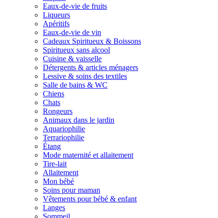
Eaux-de-vie de fruits
Liqueurs
Apéritifs
Eaux-de-vie de vin
Cadeaux Spiritueux & Boissons
Spiritueux sans alcool
Cuisine & vaisselle
Détergents & articles ménagers
Lessive & soins des textiles
Salle de bains & WC
Chiens
Chats
Rongeurs
Animaux dans le jardin
Aquariophilie
Terrariophilie
Étang
Mode maternité et allaitement
Tire-lait
Allaitement
Mon bébé
Soins pour maman
Vêtements pour bébé & enfant
Langes
Sommeil