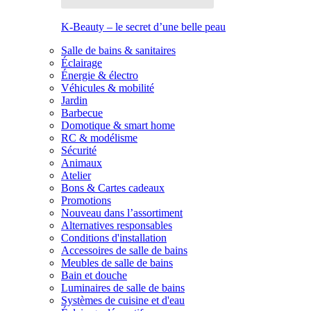
K-Beauty – le secret d’une belle peau
Salle de bains & sanitaires
Éclairage
Énergie & électro
Véhicules & mobilité
Jardin
Barbecue
Domotique & smart home
RC & modélisme
Sécurité
Animaux
Atelier
Bons & Cartes cadeaux
Promotions
Nouveau dans l’assortiment
Alternatives responsables
Conditions d'installation
Accessoires de salle de bains
Meubles de salle de bains
Bain et douche
Luminaires de salle de bains
Systèmes de cuisine et d'eau