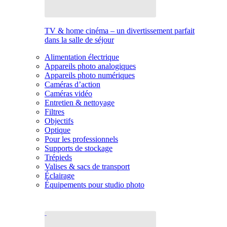
TV & home cinéma – un divertissement parfait
dans la salle de séjour
Alimentation électrique
Appareils photo analogiques
Appareils photo numériques
Caméras d’action
Caméras vidéo
Entretien & nettoyage
Filtres
Objectifs
Optique
Pour les professionnels
Supports de stockage
Trépieds
Valises & sacs de transport
Éclairage
Équipements pour studio photo