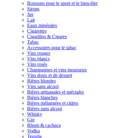
Boissons pour le sport et le bien-être
Sirops
Jus
Lait
Eaux minérales
Cigarettes
Cigarillos & Cigares
Tabac
Accessoires pour le tabac
Vins rouges
Vins blancs
Vins rosés
Champagnes et vins mousseux
Vins doux et de dessert
Bières blondes
Vins sans alcool
Bières artisanales et spéciales
Bières blanches
Bières mèlangées et cidres
Bières sans alcool
Whisky
Gin
Rhum & cachaça
Vodka
Tequila