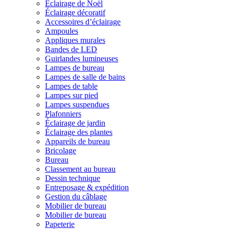
Éclairage de Noël
Éclairage décoratif
Accessoires d’éclairage
Ampoules
Appliques murales
Bandes de LED
Guirlandes lumineuses
Lampes de bureau
Lampes de salle de bains
Lampes de table
Lampes sur pied
Lampes suspendues
Plafonniers
Éclairage de jardin
Éclairage des plantes
Appareils de bureau
Bricolage
Bureau
Classement au bureau
Dessin technique
Entreposage & expédition
Gestion du câblage
Mobilier de bureau
Mobilier de bureau
Papeterie