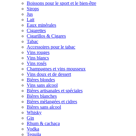
Boissons pour le sport et le bien-être
Sirops
Jus
Lait
Eaux minérales
Cigarettes
Cigarillos & Cigares
Tabac
Accessoires pour le tabac
Vins rouges
Vins blancs
Vins rosés
Champagnes et vins mousseux
Vins doux et de dessert
Bières blondes
Vins sans alcool
Bières artisanales et spéciales
Bières blanches
Bières mèlangées et cidres
Bières sans alcool
Whisky
Gin
Rhum & cachaça
Vodka
Tequila