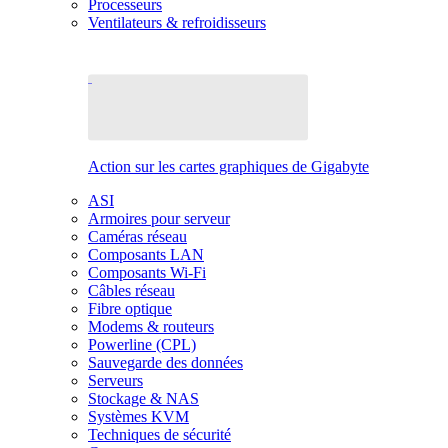
Processeurs
Ventilateurs & refroidisseurs
Action sur les cartes graphiques de Gigabyte
ASI
Armoires pour serveur
Caméras réseau
Composants LAN
Composants Wi-Fi
Câbles réseau
Fibre optique
Modems & routeurs
Powerline (CPL)
Sauvegarde des données
Serveurs
Stockage & NAS
Systèmes KVM
Techniques de sécurité