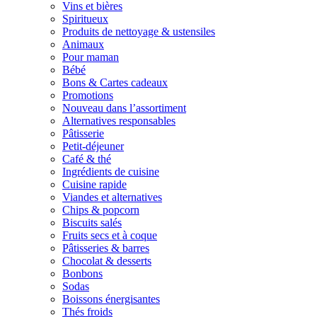
Vins et bières
Spiritueux
Produits de nettoyage & ustensiles
Animaux
Pour maman
Bébé
Bons & Cartes cadeaux
Promotions
Nouveau dans l’assortiment
Alternatives responsables
Pâtisserie
Petit-déjeuner
Café & thé
Ingrédients de cuisine
Cuisine rapide
Viandes et alternatives
Chips & popcorn
Biscuits salés
Fruits secs et à coque
Pâtisseries & barres
Chocolat & desserts
Bonbons
Sodas
Boissons énergisantes
Thés froids