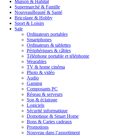
Maison & Habitat
Supermarché & Famille
Nouveau
Beauté & Santé
Bricolage & Hobby
Sport & Loisirs
Sale
Ordinateurs portables
Smartphones
Ordinateurs & tablettes
Périphériques & câbles
Téléphone portable et téléphonie
Wearables
TV & home cinéma
Photo & vidéo
Audio
Gaming
Composants PC
Réseau & serveurs
Son & éclairage
Logiciels
Sécurité informatique
Domotique & Smart Home
Bons & Cartes cadeaux
Promotions
Nouveau dans l’assortiment