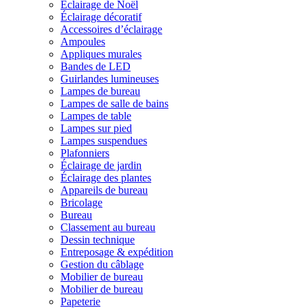
Éclairage de Noël
Éclairage décoratif
Accessoires d’éclairage
Ampoules
Appliques murales
Bandes de LED
Guirlandes lumineuses
Lampes de bureau
Lampes de salle de bains
Lampes de table
Lampes sur pied
Lampes suspendues
Plafonniers
Éclairage de jardin
Éclairage des plantes
Appareils de bureau
Bricolage
Bureau
Classement au bureau
Dessin technique
Entreposage & expédition
Gestion du câblage
Mobilier de bureau
Mobilier de bureau
Papeterie