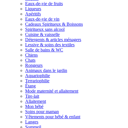
Eaux-de-vie de fruits
Liqueurs
Apéritifs
Eaux-de-vie de vin
Cadeaux Spiritueux & Boissons
Spiritueux sans alcool
Cuisine & vaisselle
Détergents & articles ménagers
Lessive & soins des textiles
Salle de bains & WC
Chiens
Chats
Rongeurs
Animaux dans le jardin
Aquariophilie
Terrariophilie
Étang
Mode maternité et allaitement
Tire-lait
Allaitement
Mon bébé
Soins pour maman
Vêtements pour bébé & enfant
Langes
Sommeil