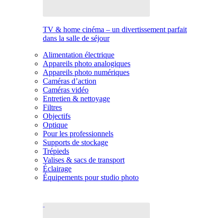
TV & home cinéma – un divertissement parfait
dans la salle de séjour
Alimentation électrique
Appareils photo analogiques
Appareils photo numériques
Caméras d’action
Caméras vidéo
Entretien & nettoyage
Filtres
Objectifs
Optique
Pour les professionnels
Supports de stockage
Trépieds
Valises & sacs de transport
Éclairage
Équipements pour studio photo