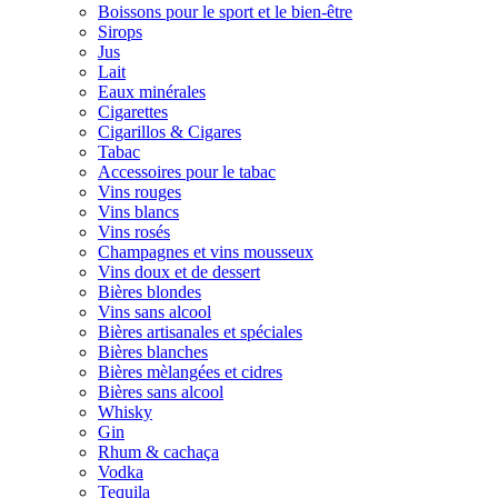
Boissons pour le sport et le bien-être
Sirops
Jus
Lait
Eaux minérales
Cigarettes
Cigarillos & Cigares
Tabac
Accessoires pour le tabac
Vins rouges
Vins blancs
Vins rosés
Champagnes et vins mousseux
Vins doux et de dessert
Bières blondes
Vins sans alcool
Bières artisanales et spéciales
Bières blanches
Bières mèlangées et cidres
Bières sans alcool
Whisky
Gin
Rhum & cachaça
Vodka
Tequila