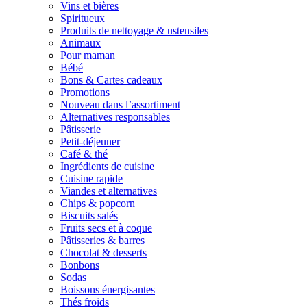
Vins et bières
Spiritueux
Produits de nettoyage & ustensiles
Animaux
Pour maman
Bébé
Bons & Cartes cadeaux
Promotions
Nouveau dans l’assortiment
Alternatives responsables
Pâtisserie
Petit-déjeuner
Café & thé
Ingrédients de cuisine
Cuisine rapide
Viandes et alternatives
Chips & popcorn
Biscuits salés
Fruits secs et à coque
Pâtisseries & barres
Chocolat & desserts
Bonbons
Sodas
Boissons énergisantes
Thés froids