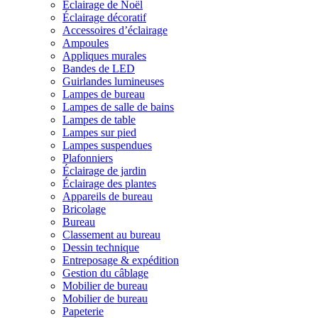
Éclairage de Noël
Éclairage décoratif
Accessoires d’éclairage
Ampoules
Appliques murales
Bandes de LED
Guirlandes lumineuses
Lampes de bureau
Lampes de salle de bains
Lampes de table
Lampes sur pied
Lampes suspendues
Plafonniers
Éclairage de jardin
Éclairage des plantes
Appareils de bureau
Bricolage
Bureau
Classement au bureau
Dessin technique
Entreposage & expédition
Gestion du câblage
Mobilier de bureau
Mobilier de bureau
Papeterie