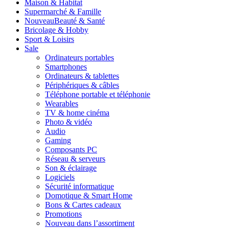
Maison & Habitat
Supermarché & Famille
Nouveau
Beauté & Santé
Bricolage & Hobby
Sport & Loisirs
Sale
Ordinateurs portables
Smartphones
Ordinateurs & tablettes
Périphériques & câbles
Téléphone portable et téléphonie
Wearables
TV & home cinéma
Photo & vidéo
Audio
Gaming
Composants PC
Réseau & serveurs
Son & éclairage
Logiciels
Sécurité informatique
Domotique & Smart Home
Bons & Cartes cadeaux
Promotions
Nouveau dans l’assortiment