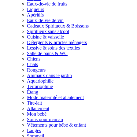
Eaux-de-vie de fruits
Liqueurs
Apéritifs
Eaux-de-vie de vin
Cadeaux Spiritueux & Boissons
Spiritueux sans alcool
Cuisine & vaisselle
Détergents & articles ménagers
Lessive & soins des textiles
Salle de bains & WC
Chiens
Chats
Rongeurs
Animaux dans le jardin
Aquariophilie
Terrariophilie
Étang
Mode maternité et allaitement
Tire-lait
Allaitement
Mon bébé
Soins pour maman
Vêtements pour bébé & enfant
Langes
Sommeil