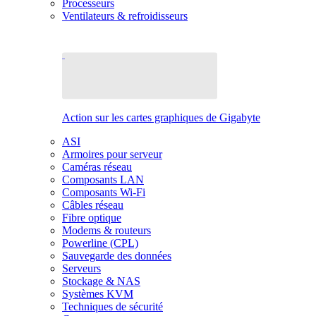
Processeurs
Ventilateurs & refroidisseurs
Action sur les cartes graphiques de Gigabyte
ASI
Armoires pour serveur
Caméras réseau
Composants LAN
Composants Wi-Fi
Câbles réseau
Fibre optique
Modems & routeurs
Powerline (CPL)
Sauvegarde des données
Serveurs
Stockage & NAS
Systèmes KVM
Techniques de sécurité