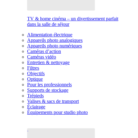
TV & home cinéma – un divertissement parfait
dans la salle de séjour
Alimentation électrique
Appareils photo analogiques
Appareils photo numériques
Caméras d’action
Caméras vidéo
Entretien & nettoyage
Filtres
Objectifs
Optique
Pour les professionnels
Supports de stockage
Trépieds
Valises & sacs de transport
Éclairage
Équipements pour studio photo