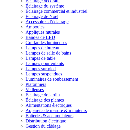
Éclairage décoratif
Éclairage du système
Éclairage commercial et industriel
Éclairage de Noël
Accessoires d’éclairage
Ampoules
Appliques murales
Bandes de LED
Guirlandes lumineuses
Lampes de bureau
Lampes de salle de bains
Lampes de table
Lampes pour enfants
Lampes sur pied
Lampes suspendues
Luminaires de soubassement
Plafonniers
Veilleuses
Éclairage de jardin
Éclairage des plantes
Alimentations électriques
Appareils de mesure & minuteurs
Batteries & accumulateurs
Distribution électrique
Gestion du câblage