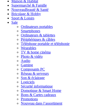
Maison & Habitat
Supermarché & Famille
Nouveau
Beauté & Santé
Bricolage & Hobby
Sport & Loisirs
Sale
Ordinateurs portables
Smartphones
Ordinateurs & tablettes
Périphériques & câbles
Téléphone portable et téléphonie
Wearables
TV & home cinéma
Photo & vidéo
Audio
Gaming
Composants PC
Réseau & serveurs
Son & éclairage
Logiciels
Sécurité informatique
Domotique & Smart Home
Bons & Cartes cadeaux
Promotions
Nouveau dans l’assortiment