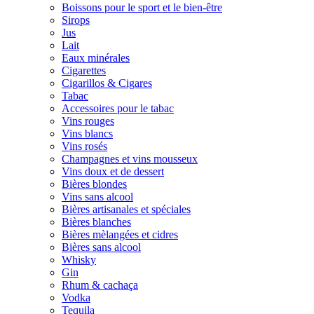
Boissons pour le sport et le bien-être
Sirops
Jus
Lait
Eaux minérales
Cigarettes
Cigarillos & Cigares
Tabac
Accessoires pour le tabac
Vins rouges
Vins blancs
Vins rosés
Champagnes et vins mousseux
Vins doux et de dessert
Bières blondes
Vins sans alcool
Bières artisanales et spéciales
Bières blanches
Bières mèlangées et cidres
Bières sans alcool
Whisky
Gin
Rhum & cachaça
Vodka
Tequila