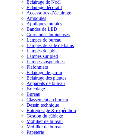
Éclairage de Noël
Éclairage décoratif
Accessoires d’éclairage
Ampoules
Appliques murales
Bandes de LED
Guirlandes lumineuses
Lampes de bureau
Lampes de salle de bains
Lampes de table
Lampes sur pied
Lampes suspendues
Plafonniers
Éclairage de jardin
Éclairage des plantes
Appareils de bureau
Bricolage
Bureau
Classement au bureau
Dessin technique
Entreposage & expédition
Gestion du câblage
Mobilier de bureau
Mobilier de bureau
Papeterie