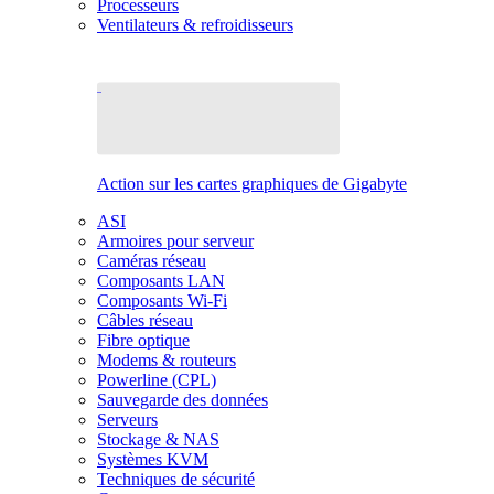
Processeurs
Ventilateurs & refroidisseurs
Action sur les cartes graphiques de Gigabyte
ASI
Armoires pour serveur
Caméras réseau
Composants LAN
Composants Wi-Fi
Câbles réseau
Fibre optique
Modems & routeurs
Powerline (CPL)
Sauvegarde des données
Serveurs
Stockage & NAS
Systèmes KVM
Techniques de sécurité