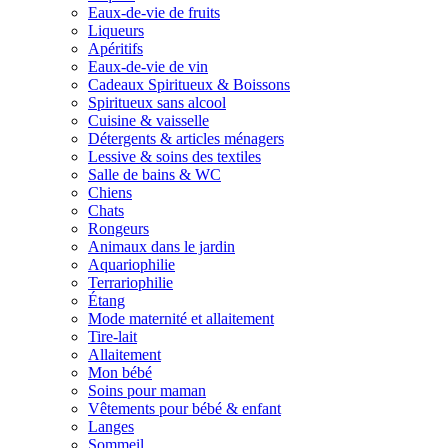
Eaux-de-vie de fruits
Liqueurs
Apéritifs
Eaux-de-vie de vin
Cadeaux Spiritueux & Boissons
Spiritueux sans alcool
Cuisine & vaisselle
Détergents & articles ménagers
Lessive & soins des textiles
Salle de bains & WC
Chiens
Chats
Rongeurs
Animaux dans le jardin
Aquariophilie
Terrariophilie
Étang
Mode maternité et allaitement
Tire-lait
Allaitement
Mon bébé
Soins pour maman
Vêtements pour bébé & enfant
Langes
Sommeil