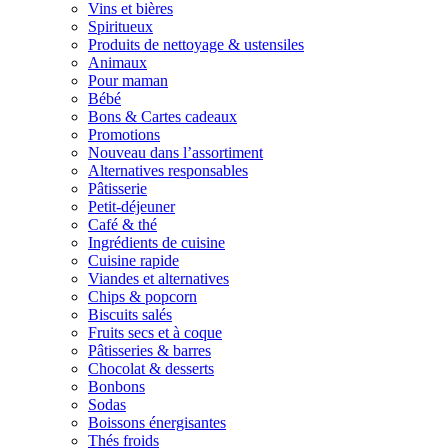
Vins et bières
Spiritueux
Produits de nettoyage & ustensiles
Animaux
Pour maman
Bébé
Bons & Cartes cadeaux
Promotions
Nouveau dans l’assortiment
Alternatives responsables
Pâtisserie
Petit-déjeuner
Café & thé
Ingrédients de cuisine
Cuisine rapide
Viandes et alternatives
Chips & popcorn
Biscuits salés
Fruits secs et à coque
Pâtisseries & barres
Chocolat & desserts
Bonbons
Sodas
Boissons énergisantes
Thés froids