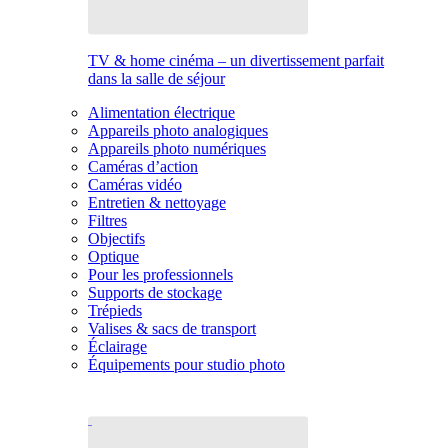
TV & home cinéma – un divertissement parfait
dans la salle de séjour
Alimentation électrique
Appareils photo analogiques
Appareils photo numériques
Caméras d’action
Caméras vidéo
Entretien & nettoyage
Filtres
Objectifs
Optique
Pour les professionnels
Supports de stockage
Trépieds
Valises & sacs de transport
Éclairage
Équipements pour studio photo