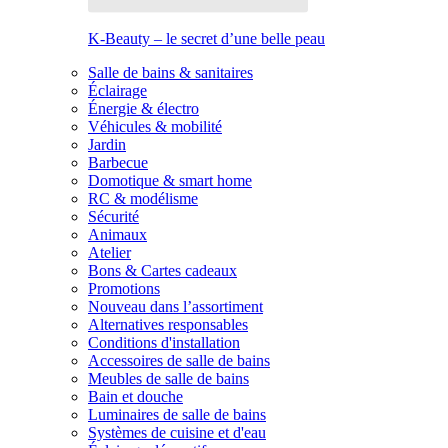
K-Beauty – le secret d’une belle peau
Salle de bains & sanitaires
Éclairage
Énergie & électro
Véhicules & mobilité
Jardin
Barbecue
Domotique & smart home
RC & modélisme
Sécurité
Animaux
Atelier
Bons & Cartes cadeaux
Promotions
Nouveau dans l’assortiment
Alternatives responsables
Conditions d'installation
Accessoires de salle de bains
Meubles de salle de bains
Bain et douche
Luminaires de salle de bains
Systèmes de cuisine et d'eau