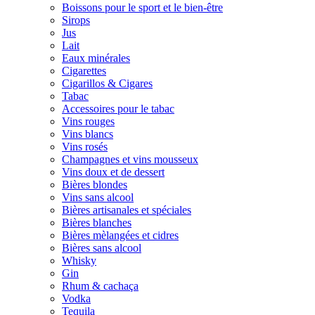
Boissons pour le sport et le bien-être
Sirops
Jus
Lait
Eaux minérales
Cigarettes
Cigarillos & Cigares
Tabac
Accessoires pour le tabac
Vins rouges
Vins blancs
Vins rosés
Champagnes et vins mousseux
Vins doux et de dessert
Bières blondes
Vins sans alcool
Bières artisanales et spéciales
Bières blanches
Bières mèlangées et cidres
Bières sans alcool
Whisky
Gin
Rhum & cachaça
Vodka
Tequila