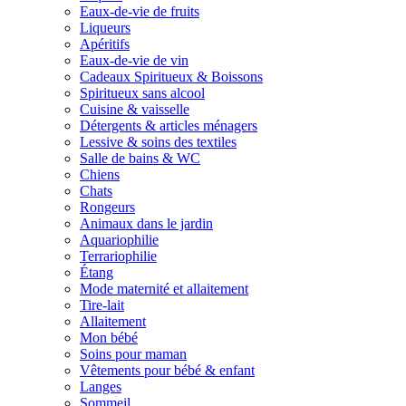
Eaux-de-vie de fruits
Liqueurs
Apéritifs
Eaux-de-vie de vin
Cadeaux Spiritueux & Boissons
Spiritueux sans alcool
Cuisine & vaisselle
Détergents & articles ménagers
Lessive & soins des textiles
Salle de bains & WC
Chiens
Chats
Rongeurs
Animaux dans le jardin
Aquariophilie
Terrariophilie
Étang
Mode maternité et allaitement
Tire-lait
Allaitement
Mon bébé
Soins pour maman
Vêtements pour bébé & enfant
Langes
Sommeil