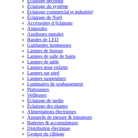
Éclairage décoratif
Éclairage du système
Éclairage commercial et industriel
Éclairage de Noël
Accessoires d’éclairage
Ampoules
Appliques murales
Bandes de LED
Guirlandes lumineuses
Lampes de bureau
Lampes de salle de bains
Lampes de table
Lampes pour enfants
Lampes sur pied
Lampes suspendues
Luminaires de soubassement
Plafonniers
Veilleuses
Éclairage de jardin
Éclairage des plantes
Alimentations électriques
Appareils de mesure & minuteurs
Batteries & accumulateurs
Distribution électrique
Gestion du câblage