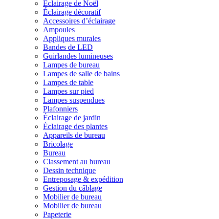
Éclairage de Noël
Éclairage décoratif
Accessoires d’éclairage
Ampoules
Appliques murales
Bandes de LED
Guirlandes lumineuses
Lampes de bureau
Lampes de salle de bains
Lampes de table
Lampes sur pied
Lampes suspendues
Plafonniers
Éclairage de jardin
Éclairage des plantes
Appareils de bureau
Bricolage
Bureau
Classement au bureau
Dessin technique
Entreposage & expédition
Gestion du câblage
Mobilier de bureau
Mobilier de bureau
Papeterie