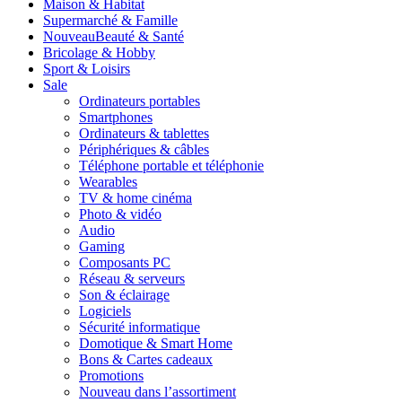
Maison & Habitat
Supermarché & Famille
Nouveau
Beauté & Santé
Bricolage & Hobby
Sport & Loisirs
Sale
Ordinateurs portables
Smartphones
Ordinateurs & tablettes
Périphériques & câbles
Téléphone portable et téléphonie
Wearables
TV & home cinéma
Photo & vidéo
Audio
Gaming
Composants PC
Réseau & serveurs
Son & éclairage
Logiciels
Sécurité informatique
Domotique & Smart Home
Bons & Cartes cadeaux
Promotions
Nouveau dans l’assortiment