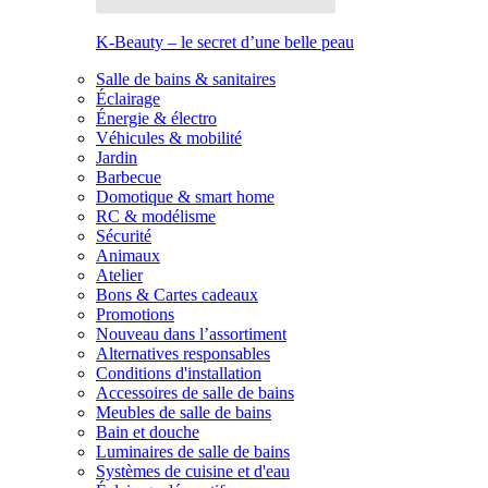
K-Beauty – le secret d’une belle peau
Salle de bains & sanitaires
Éclairage
Énergie & électro
Véhicules & mobilité
Jardin
Barbecue
Domotique & smart home
RC & modélisme
Sécurité
Animaux
Atelier
Bons & Cartes cadeaux
Promotions
Nouveau dans l’assortiment
Alternatives responsables
Conditions d'installation
Accessoires de salle de bains
Meubles de salle de bains
Bain et douche
Luminaires de salle de bains
Systèmes de cuisine et d'eau