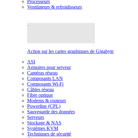
Processeurs
Ventilateurs & refroidisseurs
Action sur les cartes graphiques de Gigabyte
ASI
Armoires pour serveur
Caméras réseau
Composants LAN
Composants Wi-Fi
Câbles réseau
Fibre optique
Modems & routeurs
Powerline (CPL)
Sauvegarde des données
Serveurs
Stockage & NAS
Systèmes KVM
Techniques de sécurité