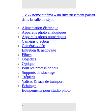
TV & home cinéma – un divertissement parfait
dans la salle de séjour
Alimentation électrique
Appareils photo analogiques
Appareils photo numériques
Caméras d’action
Caméras vidéo
Entretien & nettoyage
Filtres
Objectifs
Optique
Pour les professionnels
Supports de stockage
Trépieds
Valises & sacs de transport
Éclairage
Équipements pour studio photo