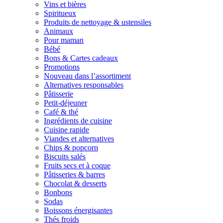
Vins et bières
Spiritueux
Produits de nettoyage & ustensiles
Animaux
Pour maman
Bébé
Bons & Cartes cadeaux
Promotions
Nouveau dans l’assortiment
Alternatives responsables
Pâtisserie
Petit-déjeuner
Café & thé
Ingrédients de cuisine
Cuisine rapide
Viandes et alternatives
Chips & popcorn
Biscuits salés
Fruits secs et à coque
Pâtisseries & barres
Chocolat & desserts
Bonbons
Sodas
Boissons énergisantes
Thés froids