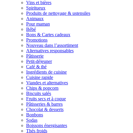
Vins et bières
Spiritueux
Produits de nettoyage & ustensiles
Animaux
Pour maman
Bébé
Bons & Cartes cadeaux
Promotions
Nouveau dans l’assortiment
Alternatives responsables
Pâtisserie
Petit-déjeuner
Café & thé
Ingrédients de cuisine
Cuisine rapide
Viandes et alternatives
Chips & popcorn
Biscuits salés
Fruits secs et à coque
Pâtisseries & barres
Chocolat & desserts
Bonbons
Sodas
Boissons énergisantes
Thés froids