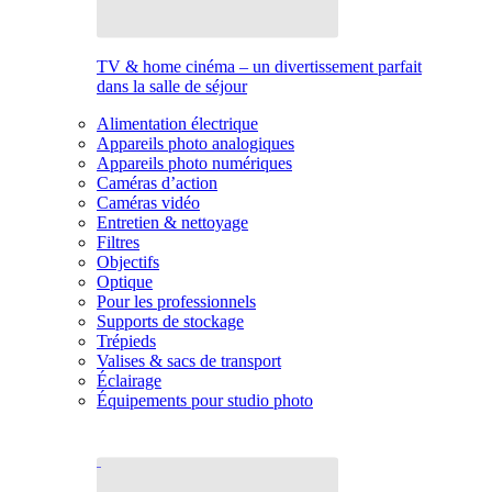
TV & home cinéma – un divertissement parfait
dans la salle de séjour
Alimentation électrique
Appareils photo analogiques
Appareils photo numériques
Caméras d’action
Caméras vidéo
Entretien & nettoyage
Filtres
Objectifs
Optique
Pour les professionnels
Supports de stockage
Trépieds
Valises & sacs de transport
Éclairage
Équipements pour studio photo