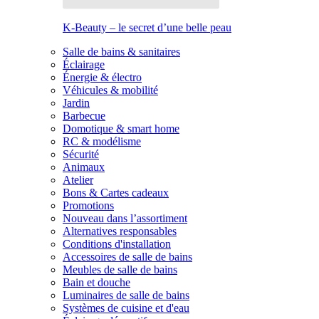
K-Beauty – le secret d’une belle peau
Salle de bains & sanitaires
Éclairage
Énergie & électro
Véhicules & mobilité
Jardin
Barbecue
Domotique & smart home
RC & modélisme
Sécurité
Animaux
Atelier
Bons & Cartes cadeaux
Promotions
Nouveau dans l’assortiment
Alternatives responsables
Conditions d'installation
Accessoires de salle de bains
Meubles de salle de bains
Bain et douche
Luminaires de salle de bains
Systèmes de cuisine et d'eau