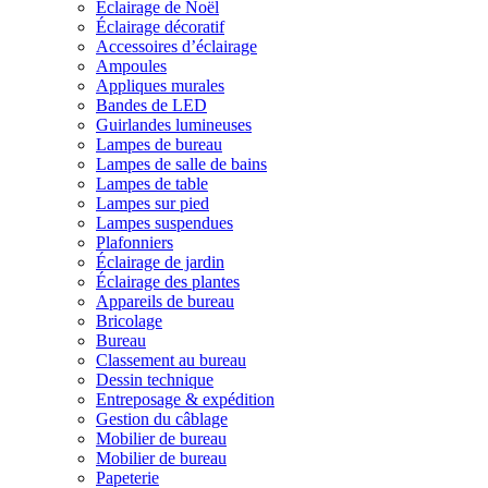
Éclairage de Noël
Éclairage décoratif
Accessoires d’éclairage
Ampoules
Appliques murales
Bandes de LED
Guirlandes lumineuses
Lampes de bureau
Lampes de salle de bains
Lampes de table
Lampes sur pied
Lampes suspendues
Plafonniers
Éclairage de jardin
Éclairage des plantes
Appareils de bureau
Bricolage
Bureau
Classement au bureau
Dessin technique
Entreposage & expédition
Gestion du câblage
Mobilier de bureau
Mobilier de bureau
Papeterie