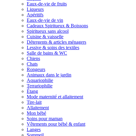
Eaux-de-vie de fruits
Liqueurs
Apéritifs
Eaux-de-vie de vin
Cadeaux Spiritueux & Boissons
Spiritueux sans alcool
Cuisine & vaisselle
Détergents & articles ménagers
Lessive & soins des textiles
Salle de bains & WC
Chiens
Chats
Rongeurs
Animaux dans le jardin
Aquariophilie
Terrariophilie
Étang
Mode maternité et allaitement
Tire-lait
Allaitement
Mon bébé
Soins pour maman
Vêtements pour bébé & enfant
Langes
Sommeil