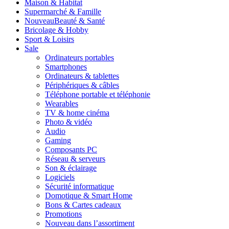
Maison & Habitat
Supermarché & Famille
Nouveau
Beauté & Santé
Bricolage & Hobby
Sport & Loisirs
Sale
Ordinateurs portables
Smartphones
Ordinateurs & tablettes
Périphériques & câbles
Téléphone portable et téléphonie
Wearables
TV & home cinéma
Photo & vidéo
Audio
Gaming
Composants PC
Réseau & serveurs
Son & éclairage
Logiciels
Sécurité informatique
Domotique & Smart Home
Bons & Cartes cadeaux
Promotions
Nouveau dans l’assortiment