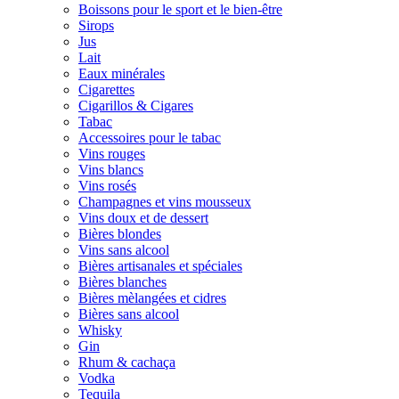
Boissons pour le sport et le bien-être
Sirops
Jus
Lait
Eaux minérales
Cigarettes
Cigarillos & Cigares
Tabac
Accessoires pour le tabac
Vins rouges
Vins blancs
Vins rosés
Champagnes et vins mousseux
Vins doux et de dessert
Bières blondes
Vins sans alcool
Bières artisanales et spéciales
Bières blanches
Bières mèlangées et cidres
Bières sans alcool
Whisky
Gin
Rhum & cachaça
Vodka
Tequila