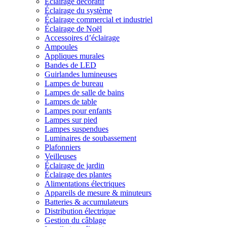
Éclairage décoratif
Éclairage du système
Éclairage commercial et industriel
Éclairage de Noël
Accessoires d’éclairage
Ampoules
Appliques murales
Bandes de LED
Guirlandes lumineuses
Lampes de bureau
Lampes de salle de bains
Lampes de table
Lampes pour enfants
Lampes sur pied
Lampes suspendues
Luminaires de soubassement
Plafonniers
Veilleuses
Éclairage de jardin
Éclairage des plantes
Alimentations électriques
Appareils de mesure & minuteurs
Batteries & accumulateurs
Distribution électrique
Gestion du câblage