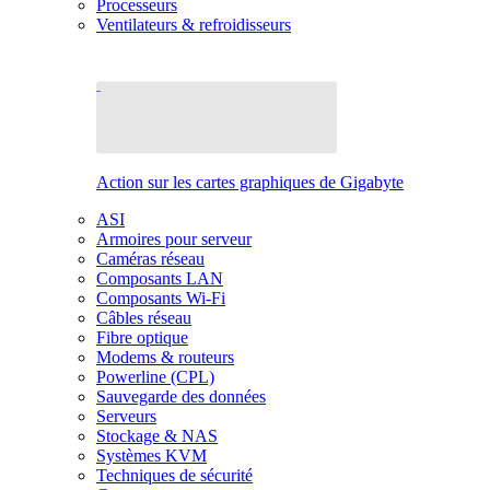
Processeurs
Ventilateurs & refroidisseurs
Action sur les cartes graphiques de Gigabyte
ASI
Armoires pour serveur
Caméras réseau
Composants LAN
Composants Wi-Fi
Câbles réseau
Fibre optique
Modems & routeurs
Powerline (CPL)
Sauvegarde des données
Serveurs
Stockage & NAS
Systèmes KVM
Techniques de sécurité