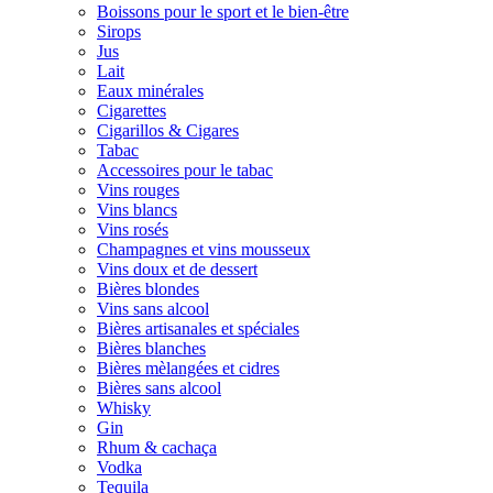
Boissons pour le sport et le bien-être
Sirops
Jus
Lait
Eaux minérales
Cigarettes
Cigarillos & Cigares
Tabac
Accessoires pour le tabac
Vins rouges
Vins blancs
Vins rosés
Champagnes et vins mousseux
Vins doux et de dessert
Bières blondes
Vins sans alcool
Bières artisanales et spéciales
Bières blanches
Bières mèlangées et cidres
Bières sans alcool
Whisky
Gin
Rhum & cachaça
Vodka
Tequila