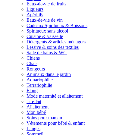
Eaux-de-vie de fruits
Liqueurs
Apéritifs
Eaux-de-vie de vin
Cadeaux Spiritueux & Boissons
Spiritueux sans alcool
Cuisine & vaisselle
Détergents & articles ménagers
Lessive & soins des textiles
Salle de bains & WC
Chiens
Chats
Rongeurs
Animaux dans le jardin
Aquariophilie
Terrariophilie
Étang
Mode maternité et allaitement
Tire-lait
Allaitement
Mon bébé
Soins pour maman
Vêtements pour bébé & enfant
Langes
Sommeil