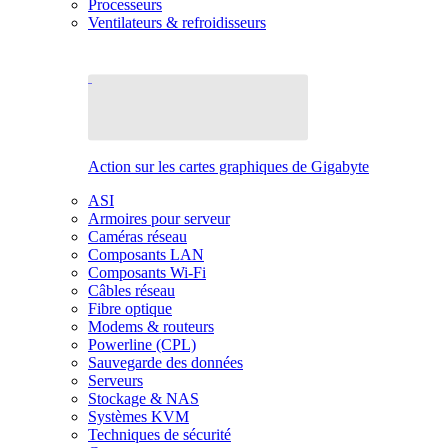
Processeurs
Ventilateurs & refroidisseurs
Action sur les cartes graphiques de Gigabyte
ASI
Armoires pour serveur
Caméras réseau
Composants LAN
Composants Wi-Fi
Câbles réseau
Fibre optique
Modems & routeurs
Powerline (CPL)
Sauvegarde des données
Serveurs
Stockage & NAS
Systèmes KVM
Techniques de sécurité