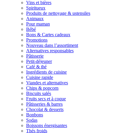
Vins et bières
Spiritueux
Produits de nettoyage & ustensiles
Animaux
Pour maman
Bébé
Bons & Cartes cadeaux
Promotions
Nouveau dans l’assortiment
Alternatives responsables
Pâtisserie
Petit-déjeuner
Café & thé
Ingrédients de cuisine
Cuisine rapide
Viandes et alternatives
Chips & popcorn
Biscuits salés
Fruits secs et à coque
Pâtisseries & barres
Chocolat & desserts
Bonbons
Sodas
Boissons énergisantes
Thés froids