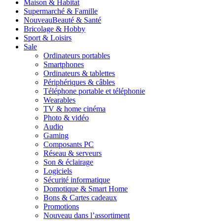
Maison & Habitat
Supermarché & Famille
Nouveau
Beauté & Santé
Bricolage & Hobby
Sport & Loisirs
Sale
Ordinateurs portables
Smartphones
Ordinateurs & tablettes
Périphériques & câbles
Téléphone portable et téléphonie
Wearables
TV & home cinéma
Photo & vidéo
Audio
Gaming
Composants PC
Réseau & serveurs
Son & éclairage
Logiciels
Sécurité informatique
Domotique & Smart Home
Bons & Cartes cadeaux
Promotions
Nouveau dans l’assortiment