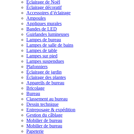
Éclairage de Noël
Éclairage décoratif
Accessoires d’éclairage
Ampoules
Appliques murales
Bandes de LED
Guirlandes lumineuses
Lampes de bureau
Lampes de salle de bains
Lampes de table
Lampes sur pied
Lampes suspendues
Plafonniers
Éclairage de jardin
Éclairage des plantes
Appareils de bureau
Bricolage
Bureau
Classement au bureau
Dessin technique
Entreposage & expédition
Gestion du câblage
Mobilier de bureau
Mobilier de bureau
Papeterie