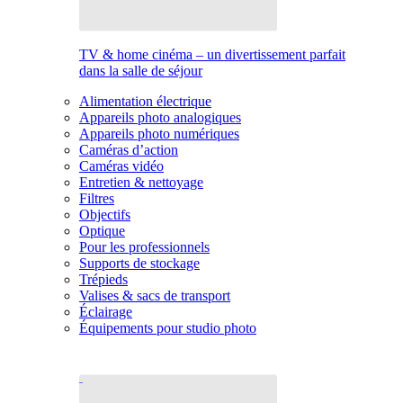
TV & home cinéma – un divertissement parfait
dans la salle de séjour
Alimentation électrique
Appareils photo analogiques
Appareils photo numériques
Caméras d’action
Caméras vidéo
Entretien & nettoyage
Filtres
Objectifs
Optique
Pour les professionnels
Supports de stockage
Trépieds
Valises & sacs de transport
Éclairage
Équipements pour studio photo