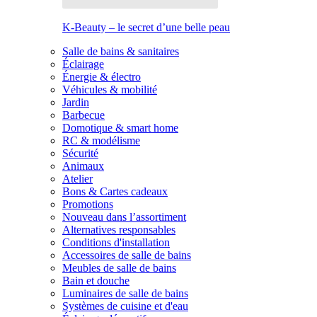
K-Beauty – le secret d’une belle peau
Salle de bains & sanitaires
Éclairage
Énergie & électro
Véhicules & mobilité
Jardin
Barbecue
Domotique & smart home
RC & modélisme
Sécurité
Animaux
Atelier
Bons & Cartes cadeaux
Promotions
Nouveau dans l’assortiment
Alternatives responsables
Conditions d'installation
Accessoires de salle de bains
Meubles de salle de bains
Bain et douche
Luminaires de salle de bains
Systèmes de cuisine et d'eau