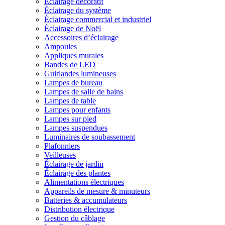
Éclairage décoratif
Éclairage du système
Éclairage commercial et industriel
Éclairage de Noël
Accessoires d’éclairage
Ampoules
Appliques murales
Bandes de LED
Guirlandes lumineuses
Lampes de bureau
Lampes de salle de bains
Lampes de table
Lampes pour enfants
Lampes sur pied
Lampes suspendues
Luminaires de soubassement
Plafonniers
Veilleuses
Éclairage de jardin
Éclairage des plantes
Alimentations électriques
Appareils de mesure & minuteurs
Batteries & accumulateurs
Distribution électrique
Gestion du câblage