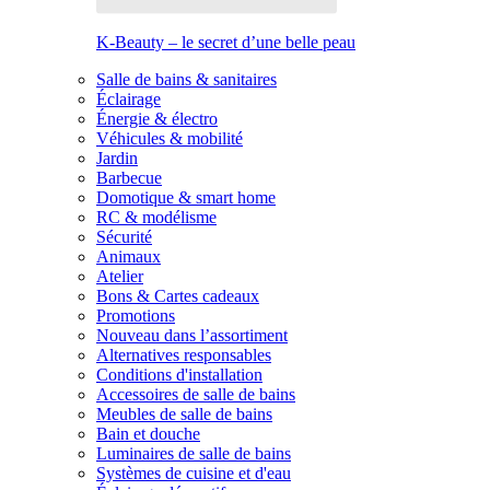
K-Beauty – le secret d’une belle peau
Salle de bains & sanitaires
Éclairage
Énergie & électro
Véhicules & mobilité
Jardin
Barbecue
Domotique & smart home
RC & modélisme
Sécurité
Animaux
Atelier
Bons & Cartes cadeaux
Promotions
Nouveau dans l’assortiment
Alternatives responsables
Conditions d'installation
Accessoires de salle de bains
Meubles de salle de bains
Bain et douche
Luminaires de salle de bains
Systèmes de cuisine et d'eau