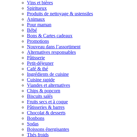
Vins et bières
Spiritueux
Produits de nettoyage & ustensiles
Animaux
Pour maman
Bébé
Bons & Cartes cadeaux
Promotions
Nouveau dans l’assortiment
Alternatives responsables
Pâtisserie
Petit-déjeuner
Café & thé
Ingrédients de cuisine
Cuisine rapide
Viandes et alternatives
Chips & popcorn
Biscuits salés
Fruits secs et à coque
Pâtisseries & barres
Chocolat & desserts
Bonbons
Sodas
Boissons énergisantes
Thés froids