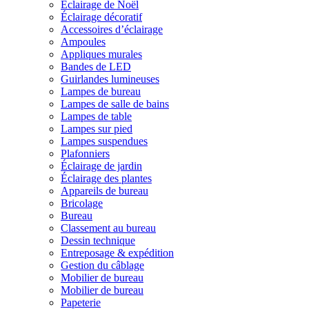
Éclairage de Noël
Éclairage décoratif
Accessoires d’éclairage
Ampoules
Appliques murales
Bandes de LED
Guirlandes lumineuses
Lampes de bureau
Lampes de salle de bains
Lampes de table
Lampes sur pied
Lampes suspendues
Plafonniers
Éclairage de jardin
Éclairage des plantes
Appareils de bureau
Bricolage
Bureau
Classement au bureau
Dessin technique
Entreposage & expédition
Gestion du câblage
Mobilier de bureau
Mobilier de bureau
Papeterie