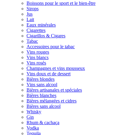
Boissons pour le sport et le bien-être
Sirops
Jus
Lait
Eaux minérales
Cigarettes
Cigarillos & Cigares
Tabac
Accessoires pour le tabac
Vins rouges
Vins blancs
Vins rosés
Champagnes et vins mousseux
Vins doux et de dessert
Bières blondes
Vins sans alcool
Bières artisanales et spéciales
Bières blanches
Bières mèlangées et cidres
Bières sans alcool
Whisky
Gin
Rhum & cachaça
Vodka
Tequila