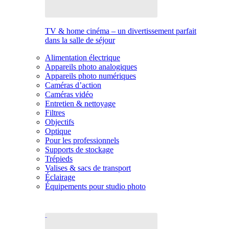
TV & home cinéma – un divertissement parfait
dans la salle de séjour
Alimentation électrique
Appareils photo analogiques
Appareils photo numériques
Caméras d’action
Caméras vidéo
Entretien & nettoyage
Filtres
Objectifs
Optique
Pour les professionnels
Supports de stockage
Trépieds
Valises & sacs de transport
Éclairage
Équipements pour studio photo