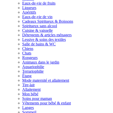
Eaux-de-vie de fruits
Liqueurs
Apéritifs
Eaux-de-vie de vin
Cadeaux Spiritueux & Boissons
Spiritueux sans alcool
Cuisine & vaisselle
Détergents & articles ménagers
Lessive & soins des textiles
Salle de bains & WC
Chiens
Chats
Rongeurs
Animaux dans le jardin
Aquariophilie
Terrariophilie
Étang
Mode maternité et allaitement
Tire-lait
Allaitement
Mon bébé
Soins pour maman
Vêtements pour bébé & enfant
Langes
Sommeil