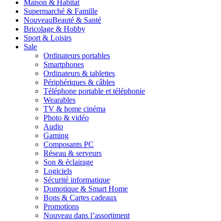
Maison & Habitat
Supermarché & Famille
Nouveau
Beauté & Santé
Bricolage & Hobby
Sport & Loisirs
Sale
Ordinateurs portables
Smartphones
Ordinateurs & tablettes
Périphériques & câbles
Téléphone portable et téléphonie
Wearables
TV & home cinéma
Photo & vidéo
Audio
Gaming
Composants PC
Réseau & serveurs
Son & éclairage
Logiciels
Sécurité informatique
Domotique & Smart Home
Bons & Cartes cadeaux
Promotions
Nouveau dans l’assortiment