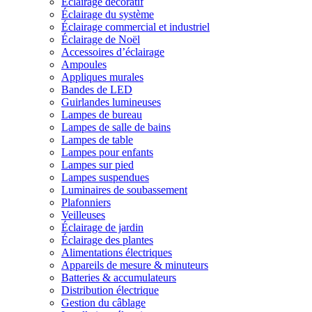
Éclairage décoratif
Éclairage du système
Éclairage commercial et industriel
Éclairage de Noël
Accessoires d’éclairage
Ampoules
Appliques murales
Bandes de LED
Guirlandes lumineuses
Lampes de bureau
Lampes de salle de bains
Lampes de table
Lampes pour enfants
Lampes sur pied
Lampes suspendues
Luminaires de soubassement
Plafonniers
Veilleuses
Éclairage de jardin
Éclairage des plantes
Alimentations électriques
Appareils de mesure & minuteurs
Batteries & accumulateurs
Distribution électrique
Gestion du câblage