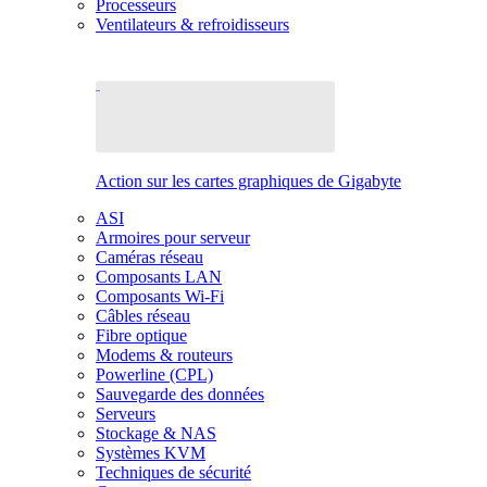
Processeurs
Ventilateurs & refroidisseurs
Action sur les cartes graphiques de Gigabyte
ASI
Armoires pour serveur
Caméras réseau
Composants LAN
Composants Wi-Fi
Câbles réseau
Fibre optique
Modems & routeurs
Powerline (CPL)
Sauvegarde des données
Serveurs
Stockage & NAS
Systèmes KVM
Techniques de sécurité