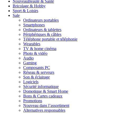
Nouveau
Beauté & Santé
Bricolage & Hobby
Sport & Loisirs
Sale
Ordinateurs portables
Smartphones
Ordinateurs & tablettes
Périphériques & câbles
Téléphone portable et téléphonie
Wearables
TV & home cinéma
Photo & vidéo
Audio
Gaming
Composants PC
Réseau & serveurs
Son & éclairage
Logiciels
Sécurité informatique
Domotique & Smart Home
Bons & Cartes cadeaux
Promotions
Nouveau dans l’assortiment
Alternatives responsables