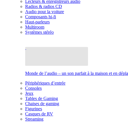
Lecteurs & enregistreurs audio
Radios & radios CD
Audio pour la voiture
Composants hi-fi
Haut-parleurs
Multiroom
Systèmes stéréo
Monde de l’audio – un son parfait à la maison et en dép
Périphériques d’entrée
Consoles
Jeux
Tables de Gaming
Chaises de gaming
Figurines
Casques de RV
Streaming