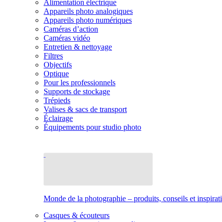
Alimentation électrique
Appareils photo analogiques
Appareils photo numériques
Caméras d’action
Caméras vidéo
Entretien & nettoyage
Filtres
Objectifs
Optique
Pour les professionnels
Supports de stockage
Trépieds
Valises & sacs de transport
Éclairage
Équipements pour studio photo
Monde de la photographie – produits, conseils et inspirat
Casques & écouteurs