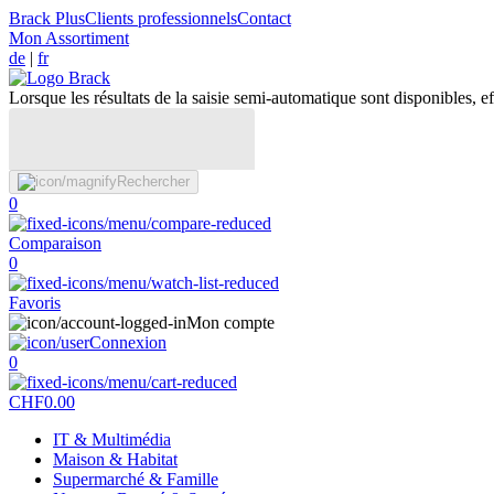
Brack Plus
Clients professionnels
Contact
Mon Assortiment
de
|
fr
Lorsque les résultats de la saisie semi-automatique sont disponibles, eff
Rechercher
0
Comparaison
0
Favoris
Mon compte
Connexion
0
CHF
0.00
IT & Multimédia
Maison & Habitat
Supermarché & Famille