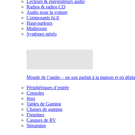
Lecteurs & enregistreurs audio
Radios & radios CD
Audio pour la voiture
Composants hi-fi
Haut-parleurs
Multiroom
Systèmes stéréo
Monde de l’audio – un son parfait à la maison et en dép
Périphériques d’entrée
Consoles
Jeux
Tables de Gaming
Chaises de gaming
Figurines
Casques de RV
Streaming