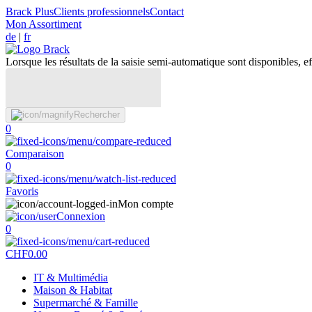
Brack Plus
Clients professionnels
Contact
Mon Assortiment
de
|
fr
Lorsque les résultats de la saisie semi-automatique sont disponibles, eff
Rechercher
0
Comparaison
0
Favoris
Mon compte
Connexion
0
CHF
0.00
IT & Multimédia
Maison & Habitat
Supermarché & Famille