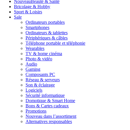
Nouveau
Beauté & Santé
Bricolage & Hobby
Sport & Loisirs
Sale
Ordinateurs portables
Smartphones
Ordinateurs & tablettes
Périphériques & câbles
Téléphone portable et téléphonie
Wearables
TV & home cinéma
Photo & vidéo
Audio
Gaming
Composants PC
Réseau & serveurs
Son & éclairage
Logiciels
Sécurité informatique
Domotique & Smart Home
Bons & Cartes cadeaux
Promotions
Nouveau dans l’assortiment
Alternatives responsables