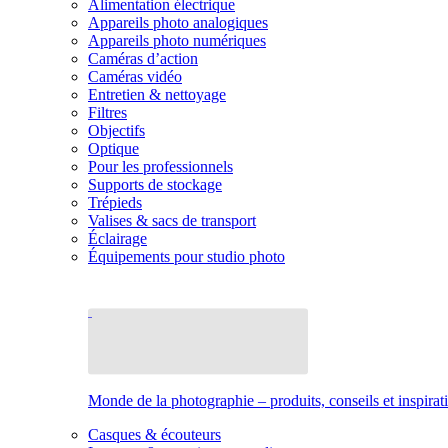
Alimentation électrique
Appareils photo analogiques
Appareils photo numériques
Caméras d’action
Caméras vidéo
Entretien & nettoyage
Filtres
Objectifs
Optique
Pour les professionnels
Supports de stockage
Trépieds
Valises & sacs de transport
Éclairage
Équipements pour studio photo
Monde de la photographie – produits, conseils et inspirat
Casques & écouteurs