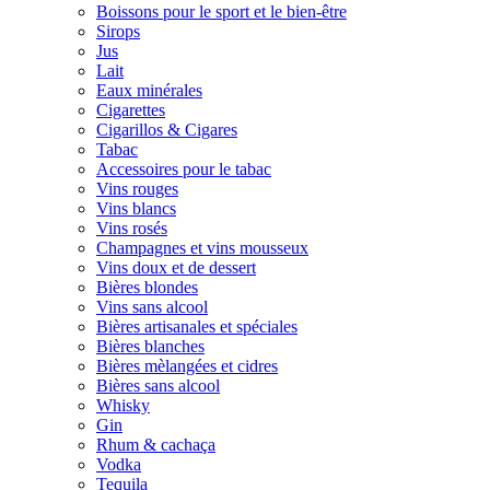
Boissons pour le sport et le bien-être
Sirops
Jus
Lait
Eaux minérales
Cigarettes
Cigarillos & Cigares
Tabac
Accessoires pour le tabac
Vins rouges
Vins blancs
Vins rosés
Champagnes et vins mousseux
Vins doux et de dessert
Bières blondes
Vins sans alcool
Bières artisanales et spéciales
Bières blanches
Bières mèlangées et cidres
Bières sans alcool
Whisky
Gin
Rhum & cachaça
Vodka
Tequila