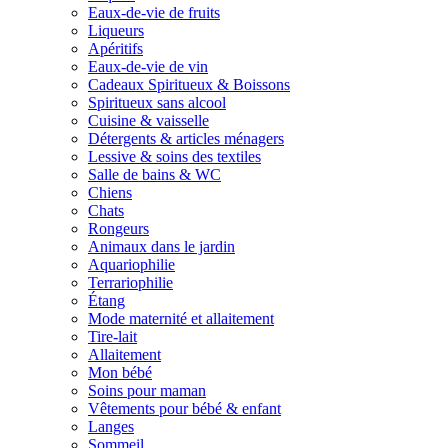
Eaux-de-vie de fruits
Liqueurs
Apéritifs
Eaux-de-vie de vin
Cadeaux Spiritueux & Boissons
Spiritueux sans alcool
Cuisine & vaisselle
Détergents & articles ménagers
Lessive & soins des textiles
Salle de bains & WC
Chiens
Chats
Rongeurs
Animaux dans le jardin
Aquariophilie
Terrariophilie
Étang
Mode maternité et allaitement
Tire-lait
Allaitement
Mon bébé
Soins pour maman
Vêtements pour bébé & enfant
Langes
Sommeil