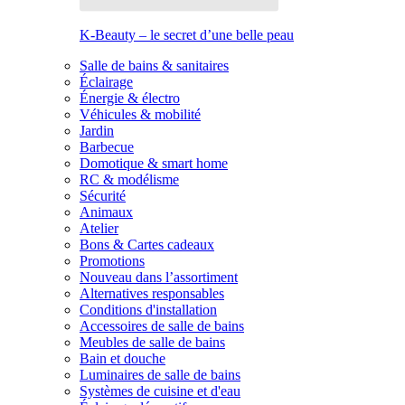
K-Beauty – le secret d’une belle peau
Salle de bains & sanitaires
Éclairage
Énergie & électro
Véhicules & mobilité
Jardin
Barbecue
Domotique & smart home
RC & modélisme
Sécurité
Animaux
Atelier
Bons & Cartes cadeaux
Promotions
Nouveau dans l’assortiment
Alternatives responsables
Conditions d'installation
Accessoires de salle de bains
Meubles de salle de bains
Bain et douche
Luminaires de salle de bains
Systèmes de cuisine et d'eau