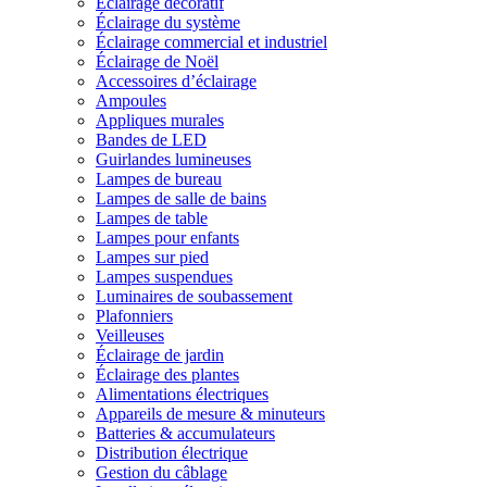
Éclairage décoratif
Éclairage du système
Éclairage commercial et industriel
Éclairage de Noël
Accessoires d’éclairage
Ampoules
Appliques murales
Bandes de LED
Guirlandes lumineuses
Lampes de bureau
Lampes de salle de bains
Lampes de table
Lampes pour enfants
Lampes sur pied
Lampes suspendues
Luminaires de soubassement
Plafonniers
Veilleuses
Éclairage de jardin
Éclairage des plantes
Alimentations électriques
Appareils de mesure & minuteurs
Batteries & accumulateurs
Distribution électrique
Gestion du câblage