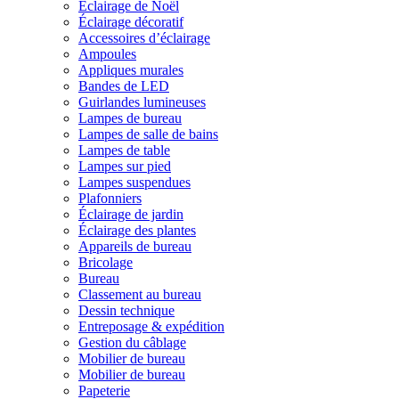
Éclairage de Noël
Éclairage décoratif
Accessoires d’éclairage
Ampoules
Appliques murales
Bandes de LED
Guirlandes lumineuses
Lampes de bureau
Lampes de salle de bains
Lampes de table
Lampes sur pied
Lampes suspendues
Plafonniers
Éclairage de jardin
Éclairage des plantes
Appareils de bureau
Bricolage
Bureau
Classement au bureau
Dessin technique
Entreposage & expédition
Gestion du câblage
Mobilier de bureau
Mobilier de bureau
Papeterie