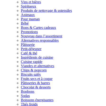
Vins et bières
Spiritueux
Produits de nettoyage & ustensiles
Animaux
Pour maman
Bébé
Bons & Cartes cadeaux
Promotions
Nouveau dans l’assortiment
Alternatives responsables
Pâtisserie
Petit-déjeuner
Café & thé
Ingrédients de cuisine
Cuisine rapide
Viandes et alternatives
Chips & popcorn
Biscuits salés
Fruits secs et à coque
Pâtisseries & barres
Chocolat & desserts
Bonbons
Sodas
Boissons énergisantes
Thés froids