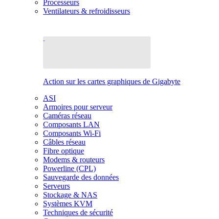
Processeurs
Ventilateurs & refroidisseurs
Action sur les cartes graphiques de Gigabyte
ASI
Armoires pour serveur
Caméras réseau
Composants LAN
Composants Wi-Fi
Câbles réseau
Fibre optique
Modems & routeurs
Powerline (CPL)
Sauvegarde des données
Serveurs
Stockage & NAS
Systèmes KVM
Techniques de sécurité