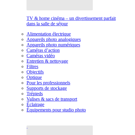
TV & home cinéma – un divertissement parfait
dans la salle de séjour
Alimentation électrique
Appareils photo analogiques
Appareils photo numériques
Caméras d’action
Caméras vidéo
Entretien & nettoyage
Filtres
Objectifs
Optique
Pour les professionnels
Supports de stockage
Trépieds
Valises & sacs de transport
Éclairage
Équipements pour studio photo