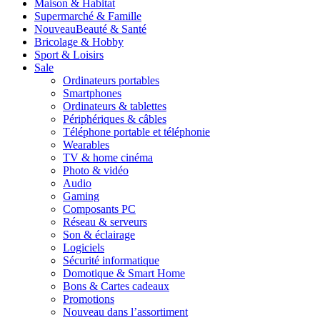
Maison & Habitat
Supermarché & Famille
Nouveau
Beauté & Santé
Bricolage & Hobby
Sport & Loisirs
Sale
Ordinateurs portables
Smartphones
Ordinateurs & tablettes
Périphériques & câbles
Téléphone portable et téléphonie
Wearables
TV & home cinéma
Photo & vidéo
Audio
Gaming
Composants PC
Réseau & serveurs
Son & éclairage
Logiciels
Sécurité informatique
Domotique & Smart Home
Bons & Cartes cadeaux
Promotions
Nouveau dans l’assortiment