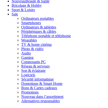
Nouveau
Beauté & Santé
Bricolage & Hobby
Sport & Loisirs
Sale
Ordinateurs portables
Smartphones
Ordinateurs & tablettes
Périphériques & câbles
Téléphone portable et téléphonie
Wearables
TV & home cinéma
Photo & vidéo
Audio
Gaming
Composants PC
Réseau & serveurs
Son & éclairage
Logiciels
Sécurité informatique
Domotique & Smart Home
Bons & Cartes cadeaux
Promotions
Nouveau dans l’assortiment
Alternatives responsables