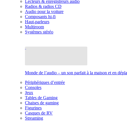
Lecteurs & enregistreurs audio
Radios & radios CD
Audio pour la voiture
Composants hi-fi
Haut-parleurs
Multiroom
Systèmes stéréo
Monde de l’audio – un son parfait à la maison et en dép
Périphériques d’entrée
Consoles
Jeux
Tables de Gaming
Chaises de gaming
Figurines
Casques de RV
Streaming