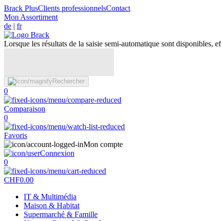
Brack Plus
Clients professionnels
Contact
Mon Assortiment
de
|
fr
Lorsque les résultats de la saisie semi-automatique sont disponibles, eff
Rechercher
0
Comparaison
0
Favoris
Mon compte
Connexion
0
CHF
0.00
IT & Multimédia
Maison & Habitat
Supermarché & Famille