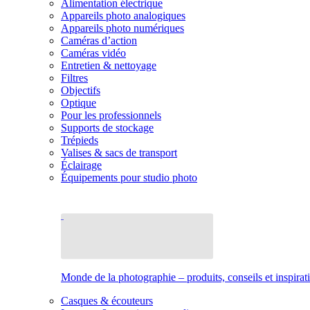
Alimentation électrique
Appareils photo analogiques
Appareils photo numériques
Caméras d’action
Caméras vidéo
Entretien & nettoyage
Filtres
Objectifs
Optique
Pour les professionnels
Supports de stockage
Trépieds
Valises & sacs de transport
Éclairage
Équipements pour studio photo
Monde de la photographie – produits, conseils et inspirat
Casques & écouteurs