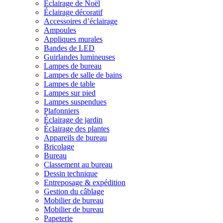
Éclairage de Noël
Éclairage décoratif
Accessoires d’éclairage
Ampoules
Appliques murales
Bandes de LED
Guirlandes lumineuses
Lampes de bureau
Lampes de salle de bains
Lampes de table
Lampes sur pied
Lampes suspendues
Plafonniers
Éclairage de jardin
Éclairage des plantes
Appareils de bureau
Bricolage
Bureau
Classement au bureau
Dessin technique
Entreposage & expédition
Gestion du câblage
Mobilier de bureau
Mobilier de bureau
Papeterie