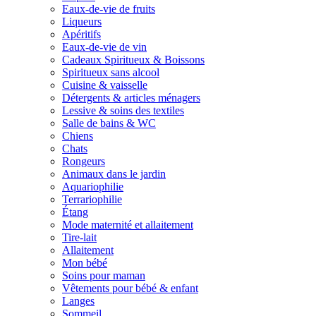
Eaux-de-vie de fruits
Liqueurs
Apéritifs
Eaux-de-vie de vin
Cadeaux Spiritueux & Boissons
Spiritueux sans alcool
Cuisine & vaisselle
Détergents & articles ménagers
Lessive & soins des textiles
Salle de bains & WC
Chiens
Chats
Rongeurs
Animaux dans le jardin
Aquariophilie
Terrariophilie
Étang
Mode maternité et allaitement
Tire-lait
Allaitement
Mon bébé
Soins pour maman
Vêtements pour bébé & enfant
Langes
Sommeil