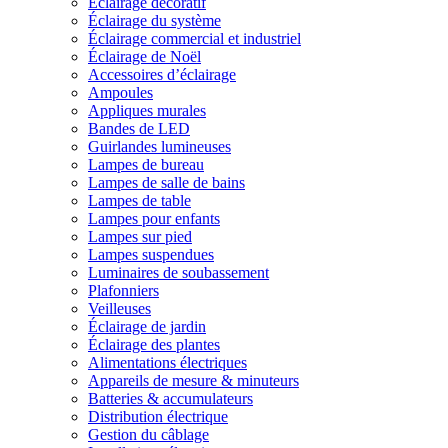
Éclairage décoratif
Éclairage du système
Éclairage commercial et industriel
Éclairage de Noël
Accessoires d’éclairage
Ampoules
Appliques murales
Bandes de LED
Guirlandes lumineuses
Lampes de bureau
Lampes de salle de bains
Lampes de table
Lampes pour enfants
Lampes sur pied
Lampes suspendues
Luminaires de soubassement
Plafonniers
Veilleuses
Éclairage de jardin
Éclairage des plantes
Alimentations électriques
Appareils de mesure & minuteurs
Batteries & accumulateurs
Distribution électrique
Gestion du câblage