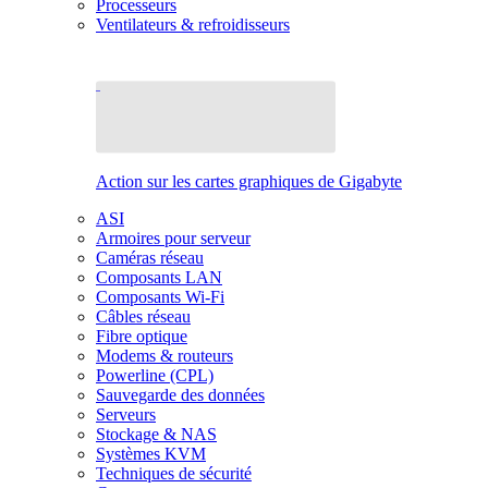
Processeurs
Ventilateurs & refroidisseurs
Action sur les cartes graphiques de Gigabyte
ASI
Armoires pour serveur
Caméras réseau
Composants LAN
Composants Wi-Fi
Câbles réseau
Fibre optique
Modems & routeurs
Powerline (CPL)
Sauvegarde des données
Serveurs
Stockage & NAS
Systèmes KVM
Techniques de sécurité