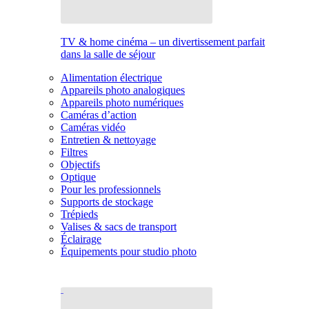
TV & home cinéma – un divertissement parfait
dans la salle de séjour
Alimentation électrique
Appareils photo analogiques
Appareils photo numériques
Caméras d’action
Caméras vidéo
Entretien & nettoyage
Filtres
Objectifs
Optique
Pour les professionnels
Supports de stockage
Trépieds
Valises & sacs de transport
Éclairage
Équipements pour studio photo