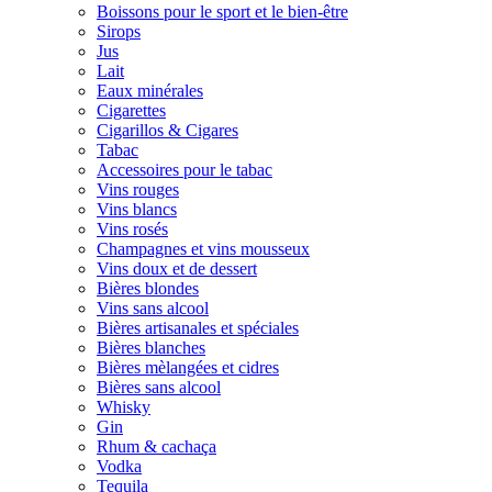
Boissons pour le sport et le bien-être
Sirops
Jus
Lait
Eaux minérales
Cigarettes
Cigarillos & Cigares
Tabac
Accessoires pour le tabac
Vins rouges
Vins blancs
Vins rosés
Champagnes et vins mousseux
Vins doux et de dessert
Bières blondes
Vins sans alcool
Bières artisanales et spéciales
Bières blanches
Bières mèlangées et cidres
Bières sans alcool
Whisky
Gin
Rhum & cachaça
Vodka
Tequila