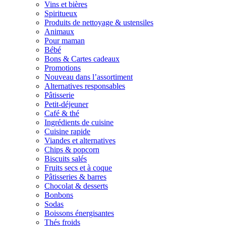
Vins et bières
Spiritueux
Produits de nettoyage & ustensiles
Animaux
Pour maman
Bébé
Bons & Cartes cadeaux
Promotions
Nouveau dans l’assortiment
Alternatives responsables
Pâtisserie
Petit-déjeuner
Café & thé
Ingrédients de cuisine
Cuisine rapide
Viandes et alternatives
Chips & popcorn
Biscuits salés
Fruits secs et à coque
Pâtisseries & barres
Chocolat & desserts
Bonbons
Sodas
Boissons énergisantes
Thés froids