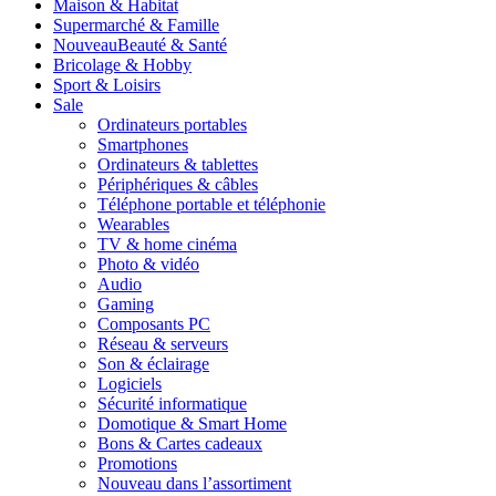
Maison & Habitat
Supermarché & Famille
Nouveau
Beauté & Santé
Bricolage & Hobby
Sport & Loisirs
Sale
Ordinateurs portables
Smartphones
Ordinateurs & tablettes
Périphériques & câbles
Téléphone portable et téléphonie
Wearables
TV & home cinéma
Photo & vidéo
Audio
Gaming
Composants PC
Réseau & serveurs
Son & éclairage
Logiciels
Sécurité informatique
Domotique & Smart Home
Bons & Cartes cadeaux
Promotions
Nouveau dans l’assortiment