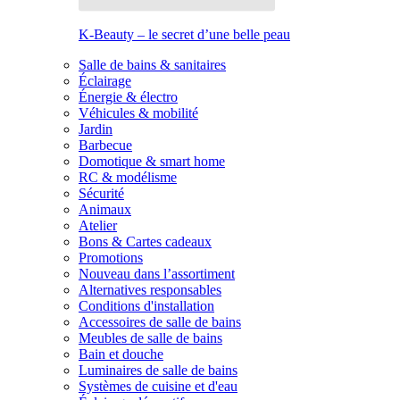
K-Beauty – le secret d’une belle peau
Salle de bains & sanitaires
Éclairage
Énergie & électro
Véhicules & mobilité
Jardin
Barbecue
Domotique & smart home
RC & modélisme
Sécurité
Animaux
Atelier
Bons & Cartes cadeaux
Promotions
Nouveau dans l’assortiment
Alternatives responsables
Conditions d'installation
Accessoires de salle de bains
Meubles de salle de bains
Bain et douche
Luminaires de salle de bains
Systèmes de cuisine et d'eau