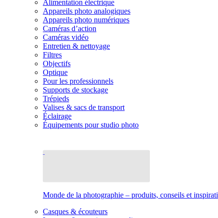
Alimentation électrique
Appareils photo analogiques
Appareils photo numériques
Caméras d’action
Caméras vidéo
Entretien & nettoyage
Filtres
Objectifs
Optique
Pour les professionnels
Supports de stockage
Trépieds
Valises & sacs de transport
Éclairage
Équipements pour studio photo
Monde de la photographie – produits, conseils et inspirat
Casques & écouteurs