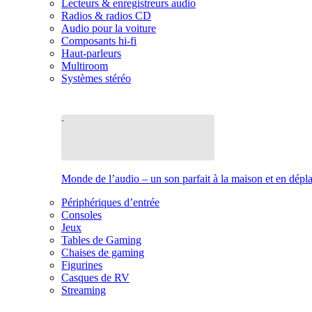
Lecteurs & enregistreurs audio
Radios & radios CD
Audio pour la voiture
Composants hi-fi
Haut-parleurs
Multiroom
Systèmes stéréo
Monde de l’audio – un son parfait à la maison et en dép
Périphériques d’entrée
Consoles
Jeux
Tables de Gaming
Chaises de gaming
Figurines
Casques de RV
Streaming