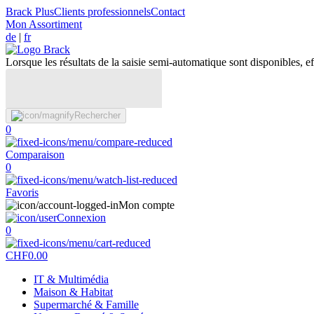
Brack Plus
Clients professionnels
Contact
Mon Assortiment
de
|
fr
Lorsque les résultats de la saisie semi-automatique sont disponibles, eff
Rechercher
0
Comparaison
0
Favoris
Mon compte
Connexion
0
CHF
0.00
IT & Multimédia
Maison & Habitat
Supermarché & Famille