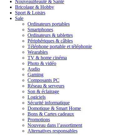
Nouveau
Beauté & Santé
Bricolage & Hobby
Sport & Loisirs
Sale
Ordinateurs portables
Smartphones
Ordinateurs & tablettes
Périphériques & câbles
Téléphone portable et téléphonie
Wearables
TV & home cinéma
Photo & vidéo
Audio
Gaming
Composants PC
Réseau & serveurs
Son & éclairage
Logiciels
Sécurité informatique
Domotique & Smart Home
Bons & Cartes cadeaux
Promotions
Nouveau dans l’assortiment
Alternatives responsables