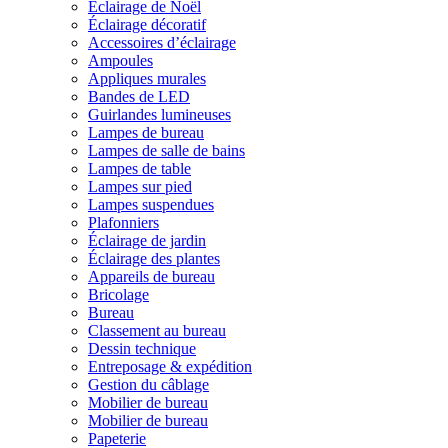
Éclairage de Noël
Éclairage décoratif
Accessoires d’éclairage
Ampoules
Appliques murales
Bandes de LED
Guirlandes lumineuses
Lampes de bureau
Lampes de salle de bains
Lampes de table
Lampes sur pied
Lampes suspendues
Plafonniers
Éclairage de jardin
Éclairage des plantes
Appareils de bureau
Bricolage
Bureau
Classement au bureau
Dessin technique
Entreposage & expédition
Gestion du câblage
Mobilier de bureau
Mobilier de bureau
Papeterie