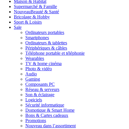
Maison & Habitat
Supermarché & Famille
Nouveau
Beauté & Santé
Bricolage & Hobby
Sport & Loisirs
Sale
Ordinateurs portables
Smartphones
Ordinateurs & tablettes
Périphériques & câbles
Téléphone portable et téléphonie
Wearables
TV & home cinéma
Photo & vidéo
Audio
Gaming
Composants PC
Réseau & serveurs
Son & éclairage
Logiciels
Sécurité informatique
Domotique & Smart Home
Bons & Cartes cadeaux
Promotions
Nouveau dans l’assortiment