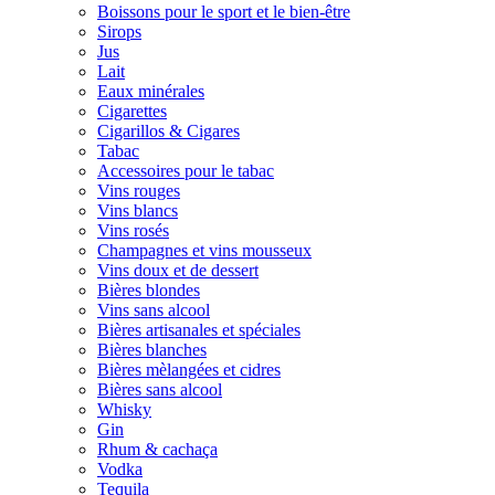
Boissons pour le sport et le bien-être
Sirops
Jus
Lait
Eaux minérales
Cigarettes
Cigarillos & Cigares
Tabac
Accessoires pour le tabac
Vins rouges
Vins blancs
Vins rosés
Champagnes et vins mousseux
Vins doux et de dessert
Bières blondes
Vins sans alcool
Bières artisanales et spéciales
Bières blanches
Bières mèlangées et cidres
Bières sans alcool
Whisky
Gin
Rhum & cachaça
Vodka
Tequila