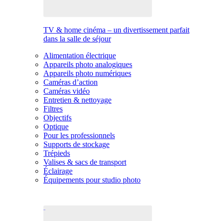
TV & home cinéma – un divertissement parfait
dans la salle de séjour
Alimentation électrique
Appareils photo analogiques
Appareils photo numériques
Caméras d’action
Caméras vidéo
Entretien & nettoyage
Filtres
Objectifs
Optique
Pour les professionnels
Supports de stockage
Trépieds
Valises & sacs de transport
Éclairage
Équipements pour studio photo