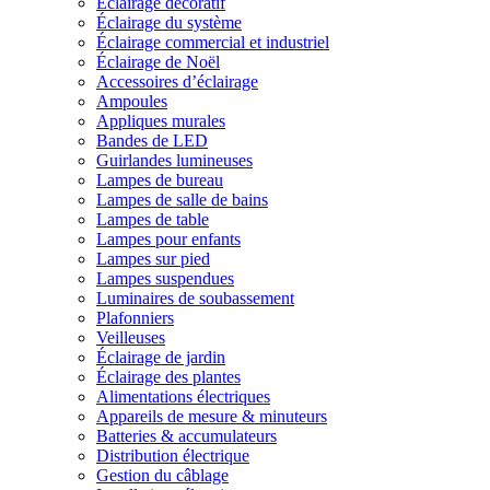
Éclairage décoratif
Éclairage du système
Éclairage commercial et industriel
Éclairage de Noël
Accessoires d’éclairage
Ampoules
Appliques murales
Bandes de LED
Guirlandes lumineuses
Lampes de bureau
Lampes de salle de bains
Lampes de table
Lampes pour enfants
Lampes sur pied
Lampes suspendues
Luminaires de soubassement
Plafonniers
Veilleuses
Éclairage de jardin
Éclairage des plantes
Alimentations électriques
Appareils de mesure & minuteurs
Batteries & accumulateurs
Distribution électrique
Gestion du câblage