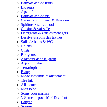
Eaux-de-vie de fruits
Liqueurs
Apéritifs
Eaux-de-vie de vin
Cadeaux Spiritueux & Boissons
Spiritueux sans alcool
Cuisine & vaisselle
Détergents & articles ménagers
Lessive & soins des textiles
Salle de bains & WC
Chiens
Chats
Rongeurs
Animaux dans le jardin
Aquariophilie
Terrariophilie
Étang
Mode maternité et allaitement
Tire-lait
Allaitement
Mon bébé
Soins pour maman
Vêtements pour bébé & enfant
Langes
Sommeil