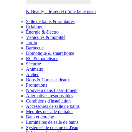
K-Beauty – le secret d’une belle peau
Salle de bains & sanitaires
Éclairage
Énergie & électro
Véhicules & mobilité
Jardin
Barbecue
Domotique & smart home
RC & modélisme
Sécurité
Animaux
Atelier
Bons & Cartes cadeaux
Promotions
Nouveau dans l’assortiment
Alternatives responsables
Conditions d'installation
Accessoires de salle de bains
Meubles de salle de bains
Bain et douche
Luminaires de salle de bains
Systèmes de cuisine et d'eau