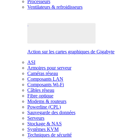
Processeurs
Ventilateurs & refroidisseurs
Action sur les cartes graphiques de Gigabyte
ASI
Armoires pour serveur
Caméras réseau
Composants LAN
Composants Wi-Fi
Câbles réseau
Fibre optique
Modems & routeurs
Powerline (CPL)
Sauvegarde des données
Serveurs
Stockage & NAS
Systèmes KVM
Techniques de sécurité