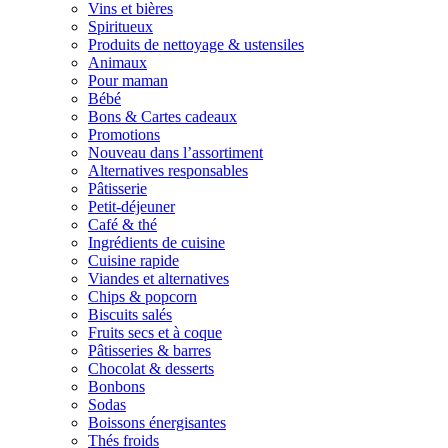
Vins et bières
Spiritueux
Produits de nettoyage & ustensiles
Animaux
Pour maman
Bébé
Bons & Cartes cadeaux
Promotions
Nouveau dans l’assortiment
Alternatives responsables
Pâtisserie
Petit-déjeuner
Café & thé
Ingrédients de cuisine
Cuisine rapide
Viandes et alternatives
Chips & popcorn
Biscuits salés
Fruits secs et à coque
Pâtisseries & barres
Chocolat & desserts
Bonbons
Sodas
Boissons énergisantes
Thés froids