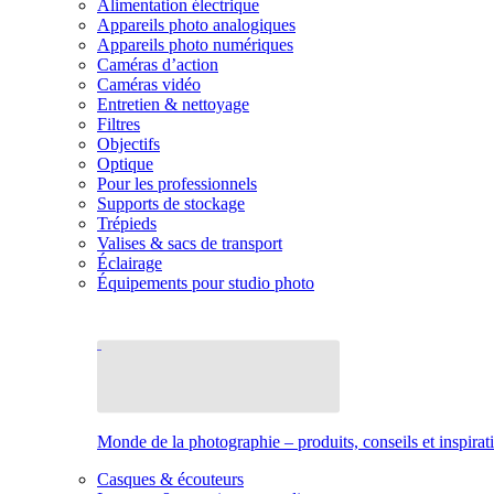
Alimentation électrique
Appareils photo analogiques
Appareils photo numériques
Caméras d’action
Caméras vidéo
Entretien & nettoyage
Filtres
Objectifs
Optique
Pour les professionnels
Supports de stockage
Trépieds
Valises & sacs de transport
Éclairage
Équipements pour studio photo
Monde de la photographie – produits, conseils et inspirat
Casques & écouteurs