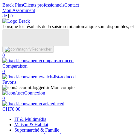
Brack Plus
Clients professionnels
Contact
Mon Assortiment
de
|
fr
Lorsque les résultats de la saisie semi-automatique sont disponibles, eff
Rechercher
0
Comparaison
0
Favoris
Mon compte
Connexion
0
CHF
0.00
IT & Multimédia
Maison & Habitat
Supermarché & Famille