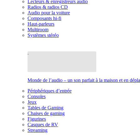
Lecteurs & enregistreurs audio
Radios & radios CD
Audio pour la voiture
Composants hi-fi
Haut-parleurs
Multiroom
Systèmes stéréo
Monde de l’audio – un son parfait à la maison et en dép
Périphériques d’entrée
Consoles
Jeux
Tables de Gaming
Chaises de gaming
Figurines
Casques de RV
Streaming