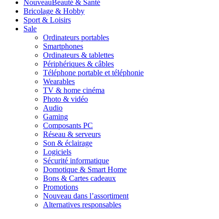
Nouveau
Beauté & Santé
Bricolage & Hobby
Sport & Loisirs
Sale
Ordinateurs portables
Smartphones
Ordinateurs & tablettes
Périphériques & câbles
Téléphone portable et téléphonie
Wearables
TV & home cinéma
Photo & vidéo
Audio
Gaming
Composants PC
Réseau & serveurs
Son & éclairage
Logiciels
Sécurité informatique
Domotique & Smart Home
Bons & Cartes cadeaux
Promotions
Nouveau dans l’assortiment
Alternatives responsables