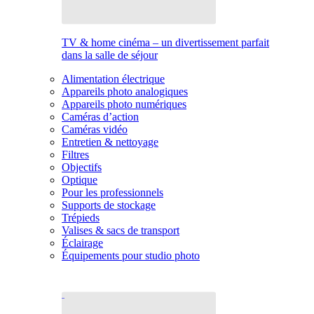
TV & home cinéma – un divertissement parfait
dans la salle de séjour
Alimentation électrique
Appareils photo analogiques
Appareils photo numériques
Caméras d’action
Caméras vidéo
Entretien & nettoyage
Filtres
Objectifs
Optique
Pour les professionnels
Supports de stockage
Trépieds
Valises & sacs de transport
Éclairage
Équipements pour studio photo