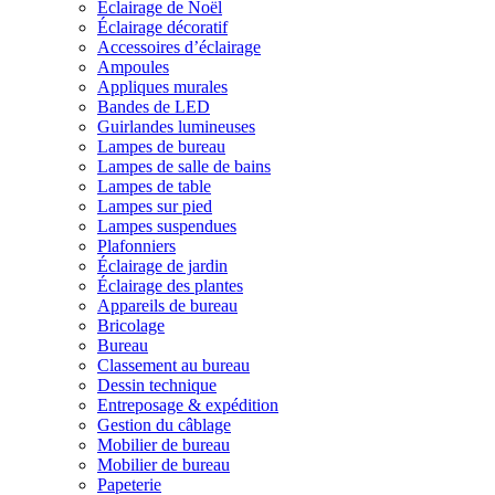
Éclairage de Noël
Éclairage décoratif
Accessoires d’éclairage
Ampoules
Appliques murales
Bandes de LED
Guirlandes lumineuses
Lampes de bureau
Lampes de salle de bains
Lampes de table
Lampes sur pied
Lampes suspendues
Plafonniers
Éclairage de jardin
Éclairage des plantes
Appareils de bureau
Bricolage
Bureau
Classement au bureau
Dessin technique
Entreposage & expédition
Gestion du câblage
Mobilier de bureau
Mobilier de bureau
Papeterie