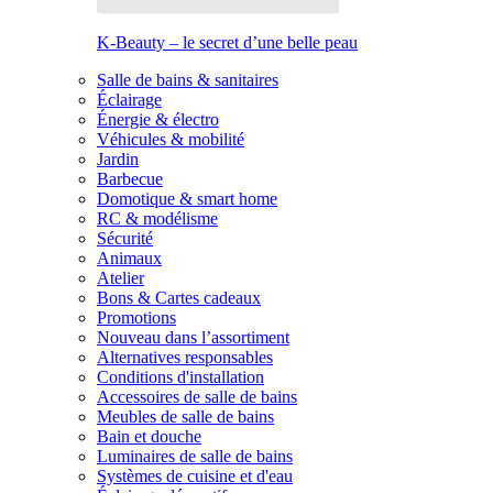
K-Beauty – le secret d’une belle peau
Salle de bains & sanitaires
Éclairage
Énergie & électro
Véhicules & mobilité
Jardin
Barbecue
Domotique & smart home
RC & modélisme
Sécurité
Animaux
Atelier
Bons & Cartes cadeaux
Promotions
Nouveau dans l’assortiment
Alternatives responsables
Conditions d'installation
Accessoires de salle de bains
Meubles de salle de bains
Bain et douche
Luminaires de salle de bains
Systèmes de cuisine et d'eau