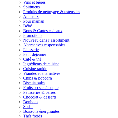
Vins et bières
Spiritueux
Produits de nettoyage & ustensiles
Animaux
Pour maman
Bébé
Bons & Cartes cadeaux
Promotions
Nouveau dans l’assortiment
Alternatives responsables
Pâtisserie
Petit-déjeuner
Café & thé
Ingrédients de cuisine
Cuisine rapide
Viandes et alternatives
Chips & popcorn
Biscuits salés
Fruits secs et à coque
Pâtisseries & barres
Chocolat & desserts
Bonbons
Sodas
Boissons énergisantes
Thés froids