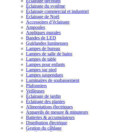
Éclairage décoratif
Éclairage du système
Éclairage commercial et industriel
Éclairage de Noël
Accessoires d’éclairage
Ampoules
Appliques murales
Bandes de LED
Guirlandes lumineuses
Lampes de bureau
Lampes de salle de bains
Lampes de table
Lampes pour enfants
Lampes sur pied
Lampes suspendues
Luminaires de soubassement
Plafonniers
Veilleuses
Éclairage de jardin
Éclairage des plantes
Alimentations électriques
Appareils de mesure & minuteurs
Batteries & accumulateurs
Distribution électrique
Gestion du câblage