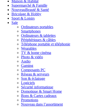
Maison & Habitat
Supermarché & Famille
Nouveau
Beauté & Santé
Bricolage & Hobby
Sport & Loisirs
Sale
Ordinateurs portables
Smartphones
Ordinateurs & tablettes
Périphériques & câbles
Téléphone portable et téléphonie
Wearables
TV & home cinéma
Photo & vidéo
Audio
Gaming
Composants PC
Réseau & serveurs
Son & éclairage
Logiciels
Sécurité informatique
Domotique & Smart Home
Bons & Cartes cadeaux
Promotions
Nouveau dans l’assortiment