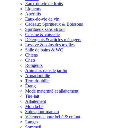
Eaux-de-vie de fruits
Liqueurs
Apéritifs
Eaux-de-vie de vin
Cadeaux Spiritueux & Boissons
Spiritueux sans alcool
Cuisine & vaisselle
Détergents & articles ménagers
Lessive & soins des textiles
Salle de bains & WC
Chiens
Chats
Rongeurs
Animaux dans le jardin
Aquariophilie
Terrariophilie
Étang
Mode maternité et allaitement
Tire-lait
Allaitement
Mon bébé
Soins pour maman
Vêtements pour bébé & enfant
Langes
Sommeil