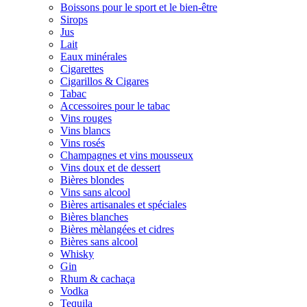
Boissons pour le sport et le bien-être
Sirops
Jus
Lait
Eaux minérales
Cigarettes
Cigarillos & Cigares
Tabac
Accessoires pour le tabac
Vins rouges
Vins blancs
Vins rosés
Champagnes et vins mousseux
Vins doux et de dessert
Bières blondes
Vins sans alcool
Bières artisanales et spéciales
Bières blanches
Bières mèlangées et cidres
Bières sans alcool
Whisky
Gin
Rhum & cachaça
Vodka
Tequila