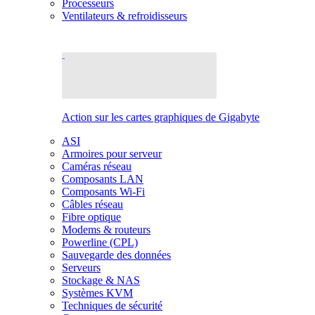
Processeurs
Ventilateurs & refroidisseurs
Action sur les cartes graphiques de Gigabyte
ASI
Armoires pour serveur
Caméras réseau
Composants LAN
Composants Wi-Fi
Câbles réseau
Fibre optique
Modems & routeurs
Powerline (CPL)
Sauvegarde des données
Serveurs
Stockage & NAS
Systèmes KVM
Techniques de sécurité