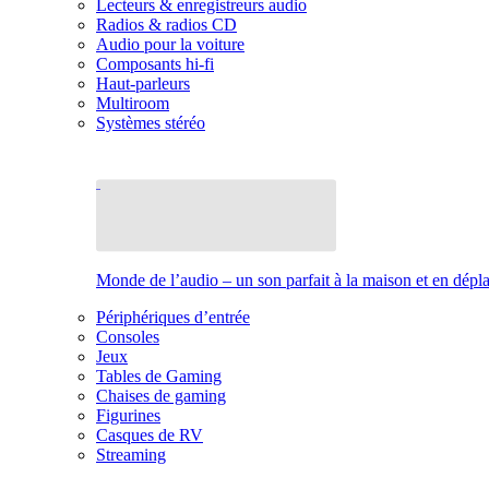
Lecteurs & enregistreurs audio
Radios & radios CD
Audio pour la voiture
Composants hi-fi
Haut-parleurs
Multiroom
Systèmes stéréo
Monde de l’audio – un son parfait à la maison et en dép
Périphériques d’entrée
Consoles
Jeux
Tables de Gaming
Chaises de gaming
Figurines
Casques de RV
Streaming