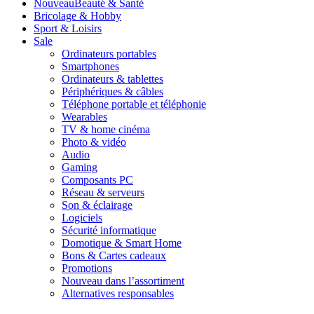
Nouveau
Beauté & Santé
Bricolage & Hobby
Sport & Loisirs
Sale
Ordinateurs portables
Smartphones
Ordinateurs & tablettes
Périphériques & câbles
Téléphone portable et téléphonie
Wearables
TV & home cinéma
Photo & vidéo
Audio
Gaming
Composants PC
Réseau & serveurs
Son & éclairage
Logiciels
Sécurité informatique
Domotique & Smart Home
Bons & Cartes cadeaux
Promotions
Nouveau dans l’assortiment
Alternatives responsables