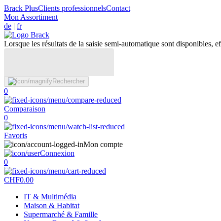
Brack Plus
Clients professionnels
Contact
Mon Assortiment
de
|
fr
Lorsque les résultats de la saisie semi-automatique sont disponibles, eff
Rechercher
0
Comparaison
0
Favoris
Mon compte
Connexion
0
CHF
0.00
IT & Multimédia
Maison & Habitat
Supermarché & Famille