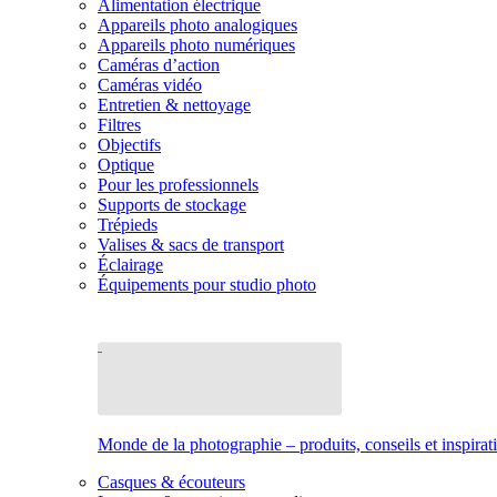
Alimentation électrique
Appareils photo analogiques
Appareils photo numériques
Caméras d’action
Caméras vidéo
Entretien & nettoyage
Filtres
Objectifs
Optique
Pour les professionnels
Supports de stockage
Trépieds
Valises & sacs de transport
Éclairage
Équipements pour studio photo
Monde de la photographie – produits, conseils et inspirat
Casques & écouteurs