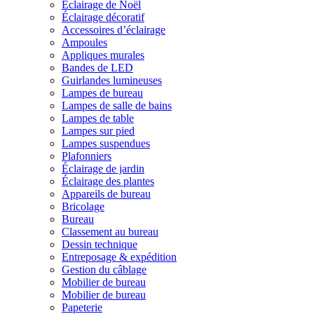
Éclairage de Noël
Éclairage décoratif
Accessoires d’éclairage
Ampoules
Appliques murales
Bandes de LED
Guirlandes lumineuses
Lampes de bureau
Lampes de salle de bains
Lampes de table
Lampes sur pied
Lampes suspendues
Plafonniers
Éclairage de jardin
Éclairage des plantes
Appareils de bureau
Bricolage
Bureau
Classement au bureau
Dessin technique
Entreposage & expédition
Gestion du câblage
Mobilier de bureau
Mobilier de bureau
Papeterie