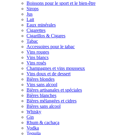
Boissons pour le sport et le bien-être
Sirops
Jus
Lait
Eaux minérales
Cigarettes
Cigarillos & Cigares
Tabac
Accessoires pour le tabac
Vins rouges
Vins blancs
Vins rosés
Champagnes et vins mousseux
Vins doux et de dessert
Bières blondes
Vins sans alcool
Bières artisanales et spéciales
Bières blanches
Bières mèlangées et cidres
Bières sans alcool
Whisky
Gin
Rhum & cachaça
Vodka
Tequila