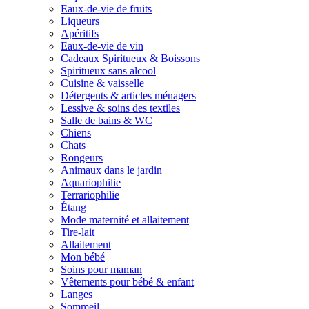
Eaux-de-vie de fruits
Liqueurs
Apéritifs
Eaux-de-vie de vin
Cadeaux Spiritueux & Boissons
Spiritueux sans alcool
Cuisine & vaisselle
Détergents & articles ménagers
Lessive & soins des textiles
Salle de bains & WC
Chiens
Chats
Rongeurs
Animaux dans le jardin
Aquariophilie
Terrariophilie
Étang
Mode maternité et allaitement
Tire-lait
Allaitement
Mon bébé
Soins pour maman
Vêtements pour bébé & enfant
Langes
Sommeil