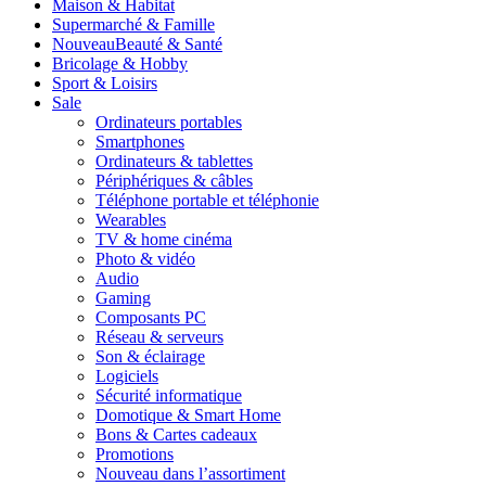
Maison & Habitat
Supermarché & Famille
Nouveau
Beauté & Santé
Bricolage & Hobby
Sport & Loisirs
Sale
Ordinateurs portables
Smartphones
Ordinateurs & tablettes
Périphériques & câbles
Téléphone portable et téléphonie
Wearables
TV & home cinéma
Photo & vidéo
Audio
Gaming
Composants PC
Réseau & serveurs
Son & éclairage
Logiciels
Sécurité informatique
Domotique & Smart Home
Bons & Cartes cadeaux
Promotions
Nouveau dans l’assortiment