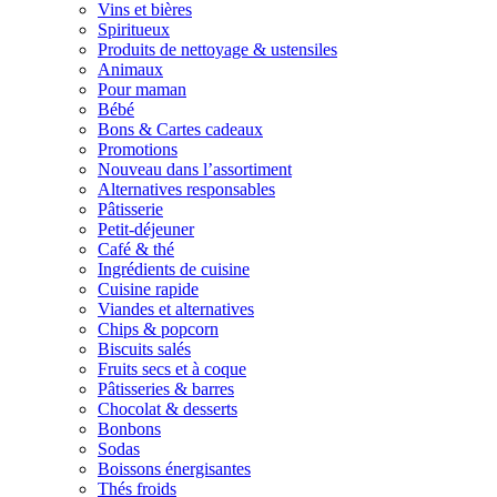
Vins et bières
Spiritueux
Produits de nettoyage & ustensiles
Animaux
Pour maman
Bébé
Bons & Cartes cadeaux
Promotions
Nouveau dans l’assortiment
Alternatives responsables
Pâtisserie
Petit-déjeuner
Café & thé
Ingrédients de cuisine
Cuisine rapide
Viandes et alternatives
Chips & popcorn
Biscuits salés
Fruits secs et à coque
Pâtisseries & barres
Chocolat & desserts
Bonbons
Sodas
Boissons énergisantes
Thés froids