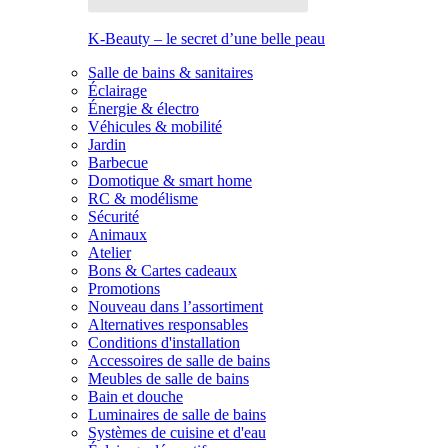
K-Beauty – le secret d’une belle peau
Salle de bains & sanitaires
Éclairage
Énergie & électro
Véhicules & mobilité
Jardin
Barbecue
Domotique & smart home
RC & modélisme
Sécurité
Animaux
Atelier
Bons & Cartes cadeaux
Promotions
Nouveau dans l’assortiment
Alternatives responsables
Conditions d'installation
Accessoires de salle de bains
Meubles de salle de bains
Bain et douche
Luminaires de salle de bains
Systèmes de cuisine et d'eau