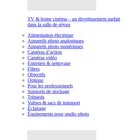
TV & home cinéma – un divertissement parfait
dans la salle de séjour
Alimentation électrique
Appareils photo analogiques
Appareils photo numériques
Caméras d’action
Caméras vidéo
Entretien & nettoyage
Filtres
Objectifs
Optique
Pour les professionnels
Supports de stockage
Trépieds
Valises & sacs de transport
Éclairage
Équipements pour studio photo