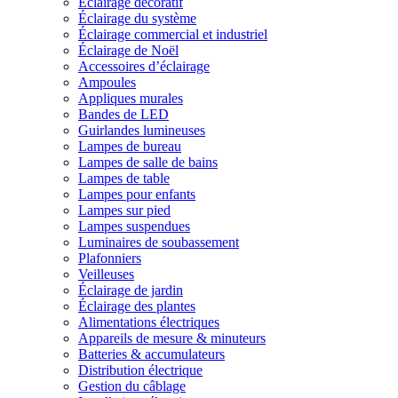
Éclairage décoratif
Éclairage du système
Éclairage commercial et industriel
Éclairage de Noël
Accessoires d’éclairage
Ampoules
Appliques murales
Bandes de LED
Guirlandes lumineuses
Lampes de bureau
Lampes de salle de bains
Lampes de table
Lampes pour enfants
Lampes sur pied
Lampes suspendues
Luminaires de soubassement
Plafonniers
Veilleuses
Éclairage de jardin
Éclairage des plantes
Alimentations électriques
Appareils de mesure & minuteurs
Batteries & accumulateurs
Distribution électrique
Gestion du câblage