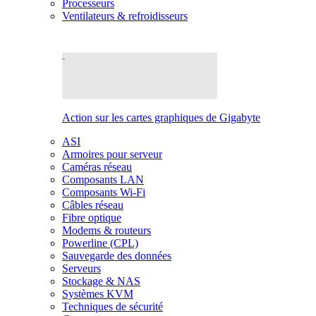
Processeurs
Ventilateurs & refroidisseurs
Action sur les cartes graphiques de Gigabyte
ASI
Armoires pour serveur
Caméras réseau
Composants LAN
Composants Wi-Fi
Câbles réseau
Fibre optique
Modems & routeurs
Powerline (CPL)
Sauvegarde des données
Serveurs
Stockage & NAS
Systèmes KVM
Techniques de sécurité