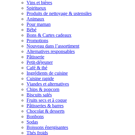
Vins et bières
Spiritueux
Produits de nettoyage & ustensiles
Animaux
Pour maman
Bébé
Bons & Cartes cadeaux
Promotions
Nouveau dans l’assortiment
Alternatives responsables
Pâtisserie
Petit-déjeuner
Café & thé
Ingrédients de cuisine
Cuisine rapide
Viandes et alternatives
Chips & popcorn
Biscuits salés
Fruits secs et à coque
Pâtisseries & barres
Chocolat & desserts
Bonbons
Sodas
Boissons énergisantes
Thés froids