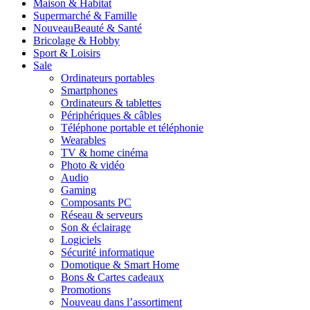
Maison & Habitat
Supermarché & Famille
Nouveau
Beauté & Santé
Bricolage & Hobby
Sport & Loisirs
Sale
Ordinateurs portables
Smartphones
Ordinateurs & tablettes
Périphériques & câbles
Téléphone portable et téléphonie
Wearables
TV & home cinéma
Photo & vidéo
Audio
Gaming
Composants PC
Réseau & serveurs
Son & éclairage
Logiciels
Sécurité informatique
Domotique & Smart Home
Bons & Cartes cadeaux
Promotions
Nouveau dans l’assortiment