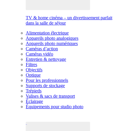
TV & home cinéma – un divertissement parfait
dans la salle de séjour
Alimentation électrique
Appareils photo analogiques
Appareils photo numériques
Caméras d’action
Caméras vidéo
Entretien & nettoyage
Filtres
Objectifs
Optique
Pour les professionnels
Supports de stockage
Trépieds
Valises & sacs de transport
Éclairage
Équipements pour studio photo