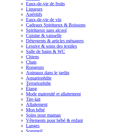
Eaux-de-vie de fruits
Liqueurs
Apéritifs
Eaux-de-vie de vin
Cadeaux Spiritueux & Boissons
Spiritueux sans alcool
Cuisine & vaisselle
Détergents & articles ménagers
Lessive & soins des textiles
Salle de bains & WC
Chiens
Chats
Rongeurs
Animaux dans le jardin
Aquariophilie
Terrariophilie
Étang
Mode maternité et allaitement
Tire-lait
Allaitement
Mon bébé
Soins pour maman
Vêtements pour bébé & enfant
Langes
Sommeil