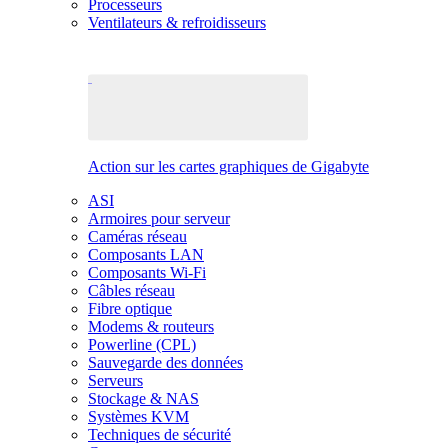
Processeurs
Ventilateurs & refroidisseurs
Action sur les cartes graphiques de Gigabyte
ASI
Armoires pour serveur
Caméras réseau
Composants LAN
Composants Wi-Fi
Câbles réseau
Fibre optique
Modems & routeurs
Powerline (CPL)
Sauvegarde des données
Serveurs
Stockage & NAS
Systèmes KVM
Techniques de sécurité