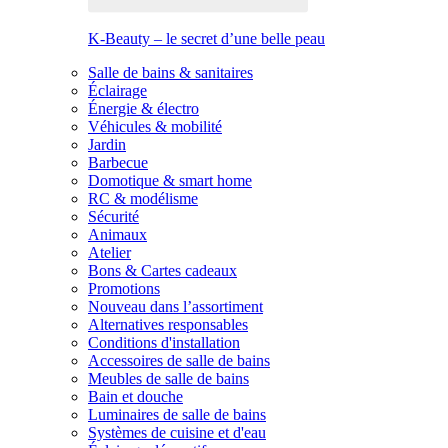
K-Beauty – le secret d’une belle peau
Salle de bains & sanitaires
Éclairage
Énergie & électro
Véhicules & mobilité
Jardin
Barbecue
Domotique & smart home
RC & modélisme
Sécurité
Animaux
Atelier
Bons & Cartes cadeaux
Promotions
Nouveau dans l’assortiment
Alternatives responsables
Conditions d'installation
Accessoires de salle de bains
Meubles de salle de bains
Bain et douche
Luminaires de salle de bains
Systèmes de cuisine et d'eau