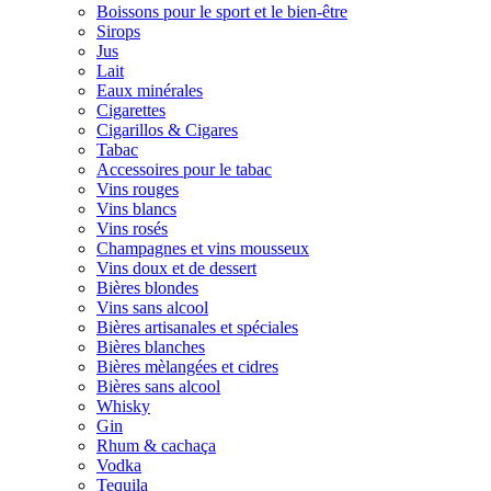
Boissons pour le sport et le bien-être
Sirops
Jus
Lait
Eaux minérales
Cigarettes
Cigarillos & Cigares
Tabac
Accessoires pour le tabac
Vins rouges
Vins blancs
Vins rosés
Champagnes et vins mousseux
Vins doux et de dessert
Bières blondes
Vins sans alcool
Bières artisanales et spéciales
Bières blanches
Bières mèlangées et cidres
Bières sans alcool
Whisky
Gin
Rhum & cachaça
Vodka
Tequila