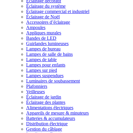
Éclairage décoratif
Éclairage du système
Éclairage commercial et industriel
Éclairage de Noël
Accessoires d’éclairage
Ampoules
Appliques murales
Bandes de LED
Guirlandes lumineuses
Lampes de bureau
Lampes de salle de bains
Lampes de table
Lampes pour enfants
Lampes sur pied
Lampes suspendues
Luminaires de soubassement
Plafonniers
Veilleuses
Éclairage de jardin
Éclairage des plantes
Alimentations électriques
Appareils de mesure & minuteurs
Batteries & accumulateurs
Distribution électrique
Gestion du câblage