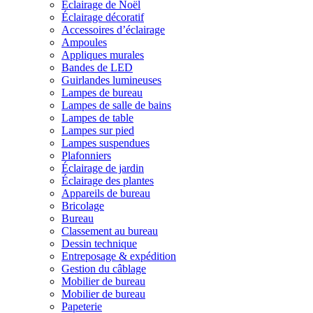
Éclairage de Noël
Éclairage décoratif
Accessoires d’éclairage
Ampoules
Appliques murales
Bandes de LED
Guirlandes lumineuses
Lampes de bureau
Lampes de salle de bains
Lampes de table
Lampes sur pied
Lampes suspendues
Plafonniers
Éclairage de jardin
Éclairage des plantes
Appareils de bureau
Bricolage
Bureau
Classement au bureau
Dessin technique
Entreposage & expédition
Gestion du câblage
Mobilier de bureau
Mobilier de bureau
Papeterie