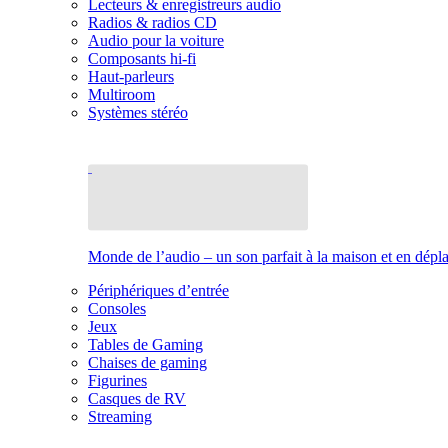
Lecteurs & enregistreurs audio
Radios & radios CD
Audio pour la voiture
Composants hi-fi
Haut-parleurs
Multiroom
Systèmes stéréo
Monde de l’audio – un son parfait à la maison et en dép
Périphériques d’entrée
Consoles
Jeux
Tables de Gaming
Chaises de gaming
Figurines
Casques de RV
Streaming