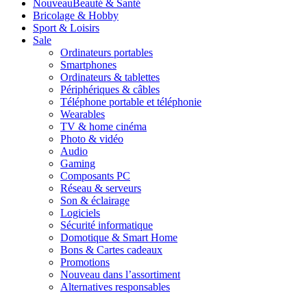
Nouveau
Beauté & Santé
Bricolage & Hobby
Sport & Loisirs
Sale
Ordinateurs portables
Smartphones
Ordinateurs & tablettes
Périphériques & câbles
Téléphone portable et téléphonie
Wearables
TV & home cinéma
Photo & vidéo
Audio
Gaming
Composants PC
Réseau & serveurs
Son & éclairage
Logiciels
Sécurité informatique
Domotique & Smart Home
Bons & Cartes cadeaux
Promotions
Nouveau dans l’assortiment
Alternatives responsables