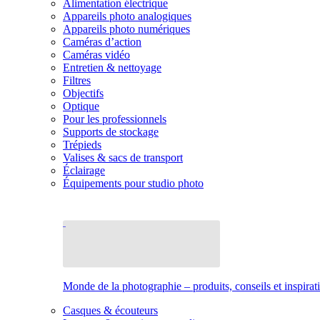
Alimentation électrique
Appareils photo analogiques
Appareils photo numériques
Caméras d’action
Caméras vidéo
Entretien & nettoyage
Filtres
Objectifs
Optique
Pour les professionnels
Supports de stockage
Trépieds
Valises & sacs de transport
Éclairage
Équipements pour studio photo
Monde de la photographie – produits, conseils et inspirat
Casques & écouteurs