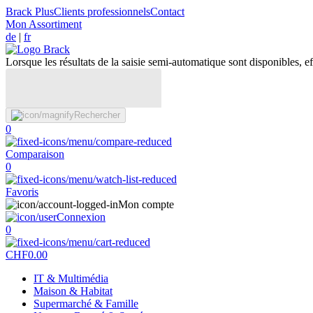
Brack Plus
Clients professionnels
Contact
Mon Assortiment
de
|
fr
Lorsque les résultats de la saisie semi-automatique sont disponibles, eff
Rechercher
0
Comparaison
0
Favoris
Mon compte
Connexion
0
CHF
0.00
IT & Multimédia
Maison & Habitat
Supermarché & Famille