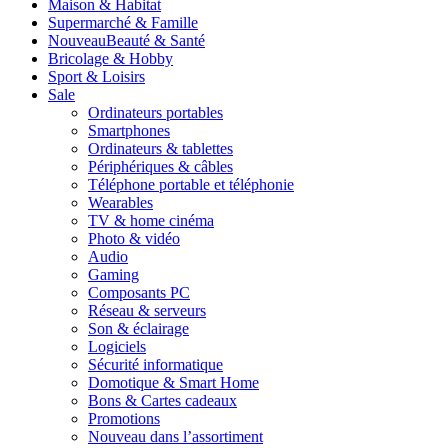
Maison & Habitat
Supermarché & Famille
Nouveau
Beauté & Santé
Bricolage & Hobby
Sport & Loisirs
Sale
Ordinateurs portables
Smartphones
Ordinateurs & tablettes
Périphériques & câbles
Téléphone portable et téléphonie
Wearables
TV & home cinéma
Photo & vidéo
Audio
Gaming
Composants PC
Réseau & serveurs
Son & éclairage
Logiciels
Sécurité informatique
Domotique & Smart Home
Bons & Cartes cadeaux
Promotions
Nouveau dans l’assortiment