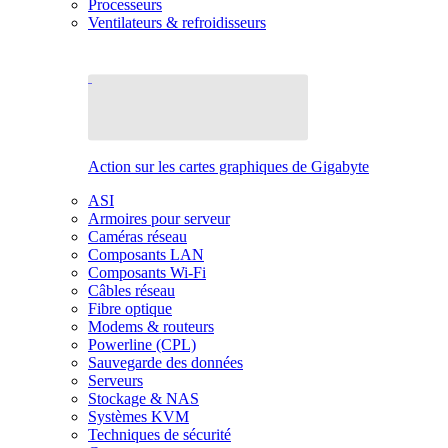
Processeurs
Ventilateurs & refroidisseurs
Action sur les cartes graphiques de Gigabyte
ASI
Armoires pour serveur
Caméras réseau
Composants LAN
Composants Wi-Fi
Câbles réseau
Fibre optique
Modems & routeurs
Powerline (CPL)
Sauvegarde des données
Serveurs
Stockage & NAS
Systèmes KVM
Techniques de sécurité