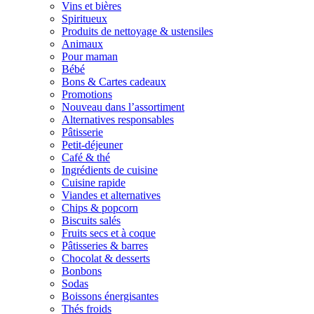
Vins et bières
Spiritueux
Produits de nettoyage & ustensiles
Animaux
Pour maman
Bébé
Bons & Cartes cadeaux
Promotions
Nouveau dans l’assortiment
Alternatives responsables
Pâtisserie
Petit-déjeuner
Café & thé
Ingrédients de cuisine
Cuisine rapide
Viandes et alternatives
Chips & popcorn
Biscuits salés
Fruits secs et à coque
Pâtisseries & barres
Chocolat & desserts
Bonbons
Sodas
Boissons énergisantes
Thés froids