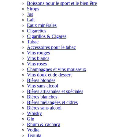
Boissons pour le sport et le bien-être
Sirops
Jus
Lait
Eaux minérales
Cigarettes
Cigarillos & Cigares
Tabac
Accessoires pour le tabac
Vins rouges
Vins blancs
Vins rosés
Champagnes et vins mousseux
Vins doux et de dessert
Bières blondes
Vins sans alcool
Bières artisanales et spéciales
Bières blanches
Bières mèlangées et cidres
Bières sans alcool
Whisky
Gin
Rhum & cachaça
Vodka
Tequila