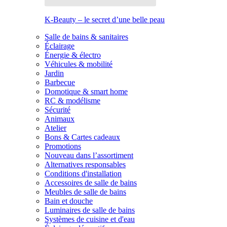
K-Beauty – le secret d’une belle peau
Salle de bains & sanitaires
Éclairage
Énergie & électro
Véhicules & mobilité
Jardin
Barbecue
Domotique & smart home
RC & modélisme
Sécurité
Animaux
Atelier
Bons & Cartes cadeaux
Promotions
Nouveau dans l’assortiment
Alternatives responsables
Conditions d'installation
Accessoires de salle de bains
Meubles de salle de bains
Bain et douche
Luminaires de salle de bains
Systèmes de cuisine et d'eau