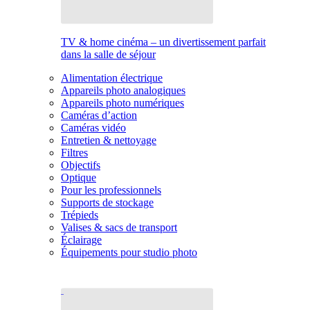
TV & home cinéma – un divertissement parfait
dans la salle de séjour
Alimentation électrique
Appareils photo analogiques
Appareils photo numériques
Caméras d’action
Caméras vidéo
Entretien & nettoyage
Filtres
Objectifs
Optique
Pour les professionnels
Supports de stockage
Trépieds
Valises & sacs de transport
Éclairage
Équipements pour studio photo