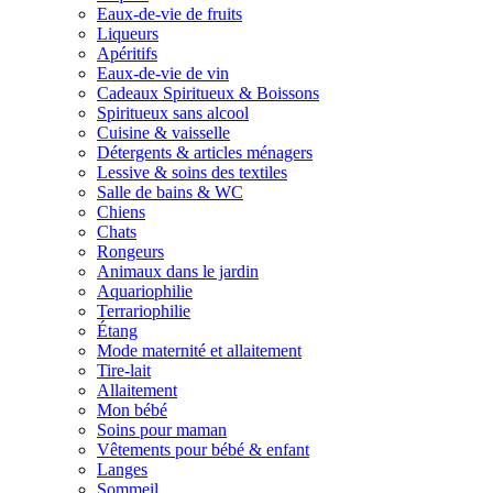
Eaux-de-vie de fruits
Liqueurs
Apéritifs
Eaux-de-vie de vin
Cadeaux Spiritueux & Boissons
Spiritueux sans alcool
Cuisine & vaisselle
Détergents & articles ménagers
Lessive & soins des textiles
Salle de bains & WC
Chiens
Chats
Rongeurs
Animaux dans le jardin
Aquariophilie
Terrariophilie
Étang
Mode maternité et allaitement
Tire-lait
Allaitement
Mon bébé
Soins pour maman
Vêtements pour bébé & enfant
Langes
Sommeil