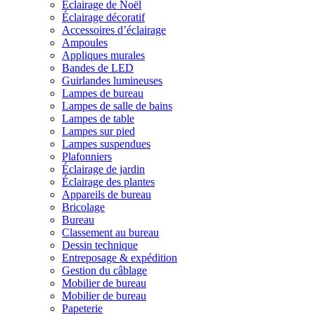
Éclairage de Noël
Éclairage décoratif
Accessoires d’éclairage
Ampoules
Appliques murales
Bandes de LED
Guirlandes lumineuses
Lampes de bureau
Lampes de salle de bains
Lampes de table
Lampes sur pied
Lampes suspendues
Plafonniers
Éclairage de jardin
Éclairage des plantes
Appareils de bureau
Bricolage
Bureau
Classement au bureau
Dessin technique
Entreposage & expédition
Gestion du câblage
Mobilier de bureau
Mobilier de bureau
Papeterie