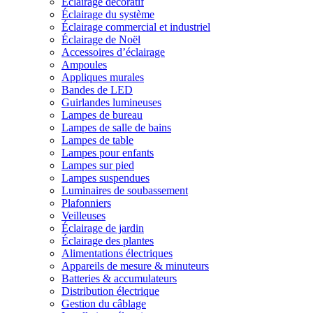
Éclairage décoratif
Éclairage du système
Éclairage commercial et industriel
Éclairage de Noël
Accessoires d’éclairage
Ampoules
Appliques murales
Bandes de LED
Guirlandes lumineuses
Lampes de bureau
Lampes de salle de bains
Lampes de table
Lampes pour enfants
Lampes sur pied
Lampes suspendues
Luminaires de soubassement
Plafonniers
Veilleuses
Éclairage de jardin
Éclairage des plantes
Alimentations électriques
Appareils de mesure & minuteurs
Batteries & accumulateurs
Distribution électrique
Gestion du câblage