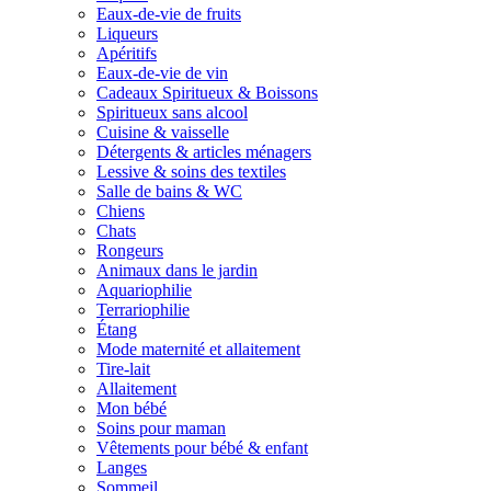
Eaux-de-vie de fruits
Liqueurs
Apéritifs
Eaux-de-vie de vin
Cadeaux Spiritueux & Boissons
Spiritueux sans alcool
Cuisine & vaisselle
Détergents & articles ménagers
Lessive & soins des textiles
Salle de bains & WC
Chiens
Chats
Rongeurs
Animaux dans le jardin
Aquariophilie
Terrariophilie
Étang
Mode maternité et allaitement
Tire-lait
Allaitement
Mon bébé
Soins pour maman
Vêtements pour bébé & enfant
Langes
Sommeil