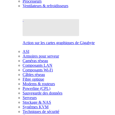
Processeurs
Ventilateurs & refroidisseurs
Action sur les cartes graphiques de Gigabyte
ASI
Armoires pour serveur
Caméras réseau
Composants LAN
Composants Wi-Fi
Câbles réseau
Fibre optique
Modems & routeurs
Powerline (CPL)
Sauvegarde des données
Serveurs
Stockage & NAS
Systèmes KVM
Techniques de sécurité