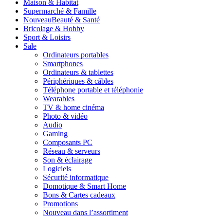
Maison & Habitat
Supermarché & Famille
Nouveau
Beauté & Santé
Bricolage & Hobby
Sport & Loisirs
Sale
Ordinateurs portables
Smartphones
Ordinateurs & tablettes
Périphériques & câbles
Téléphone portable et téléphonie
Wearables
TV & home cinéma
Photo & vidéo
Audio
Gaming
Composants PC
Réseau & serveurs
Son & éclairage
Logiciels
Sécurité informatique
Domotique & Smart Home
Bons & Cartes cadeaux
Promotions
Nouveau dans l’assortiment