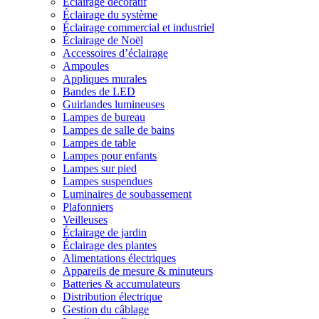
Éclairage décoratif
Éclairage du système
Éclairage commercial et industriel
Éclairage de Noël
Accessoires d’éclairage
Ampoules
Appliques murales
Bandes de LED
Guirlandes lumineuses
Lampes de bureau
Lampes de salle de bains
Lampes de table
Lampes pour enfants
Lampes sur pied
Lampes suspendues
Luminaires de soubassement
Plafonniers
Veilleuses
Éclairage de jardin
Éclairage des plantes
Alimentations électriques
Appareils de mesure & minuteurs
Batteries & accumulateurs
Distribution électrique
Gestion du câblage