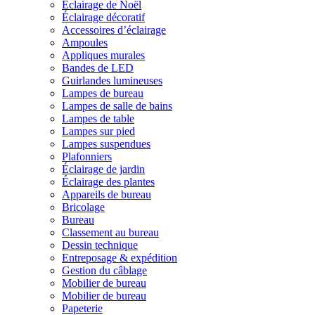
Éclairage de Noël
Éclairage décoratif
Accessoires d’éclairage
Ampoules
Appliques murales
Bandes de LED
Guirlandes lumineuses
Lampes de bureau
Lampes de salle de bains
Lampes de table
Lampes sur pied
Lampes suspendues
Plafonniers
Éclairage de jardin
Éclairage des plantes
Appareils de bureau
Bricolage
Bureau
Classement au bureau
Dessin technique
Entreposage & expédition
Gestion du câblage
Mobilier de bureau
Mobilier de bureau
Papeterie