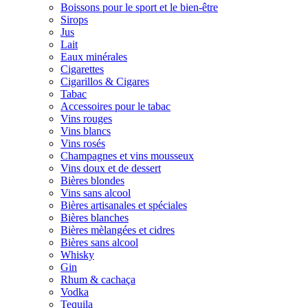
Boissons pour le sport et le bien-être
Sirops
Jus
Lait
Eaux minérales
Cigarettes
Cigarillos & Cigares
Tabac
Accessoires pour le tabac
Vins rouges
Vins blancs
Vins rosés
Champagnes et vins mousseux
Vins doux et de dessert
Bières blondes
Vins sans alcool
Bières artisanales et spéciales
Bières blanches
Bières mèlangées et cidres
Bières sans alcool
Whisky
Gin
Rhum & cachaça
Vodka
Tequila