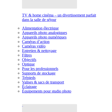
TV & home cinéma – un divertissement parfait
dans la salle de séjour
Alimentation électrique
Appareils photo analogiques
Appareils photo numériques
Caméras d’action
Caméras vidéo
Entretien & nettoyage
Filtres
Objectifs
Optique
Pour les professionnels
Supports de stockage
Trépieds
Valises & sacs de transport
Éclairage
Équipements pour studio photo