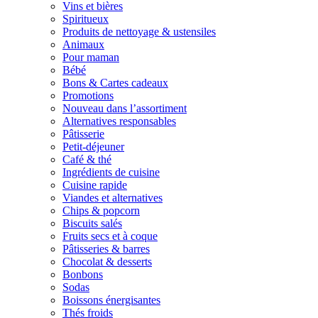
Vins et bières
Spiritueux
Produits de nettoyage & ustensiles
Animaux
Pour maman
Bébé
Bons & Cartes cadeaux
Promotions
Nouveau dans l’assortiment
Alternatives responsables
Pâtisserie
Petit-déjeuner
Café & thé
Ingrédients de cuisine
Cuisine rapide
Viandes et alternatives
Chips & popcorn
Biscuits salés
Fruits secs et à coque
Pâtisseries & barres
Chocolat & desserts
Bonbons
Sodas
Boissons énergisantes
Thés froids