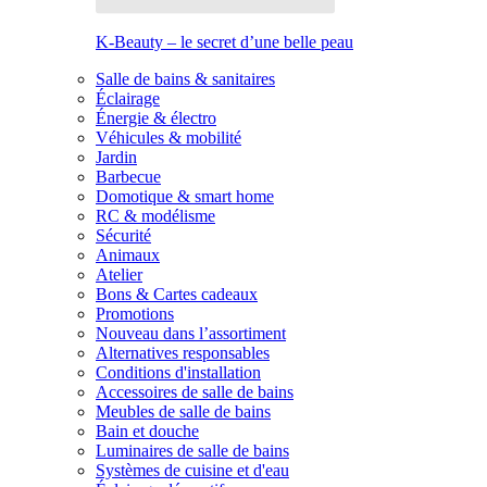
K-Beauty – le secret d’une belle peau
Salle de bains & sanitaires
Éclairage
Énergie & électro
Véhicules & mobilité
Jardin
Barbecue
Domotique & smart home
RC & modélisme
Sécurité
Animaux
Atelier
Bons & Cartes cadeaux
Promotions
Nouveau dans l’assortiment
Alternatives responsables
Conditions d'installation
Accessoires de salle de bains
Meubles de salle de bains
Bain et douche
Luminaires de salle de bains
Systèmes de cuisine et d'eau