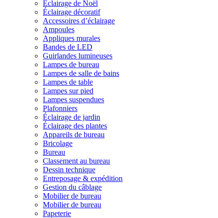
Éclairage de Noël
Éclairage décoratif
Accessoires d’éclairage
Ampoules
Appliques murales
Bandes de LED
Guirlandes lumineuses
Lampes de bureau
Lampes de salle de bains
Lampes de table
Lampes sur pied
Lampes suspendues
Plafonniers
Éclairage de jardin
Éclairage des plantes
Appareils de bureau
Bricolage
Bureau
Classement au bureau
Dessin technique
Entreposage & expédition
Gestion du câblage
Mobilier de bureau
Mobilier de bureau
Papeterie