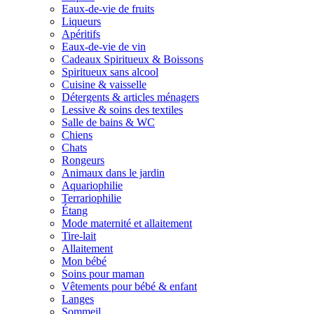
Eaux-de-vie de fruits
Liqueurs
Apéritifs
Eaux-de-vie de vin
Cadeaux Spiritueux & Boissons
Spiritueux sans alcool
Cuisine & vaisselle
Détergents & articles ménagers
Lessive & soins des textiles
Salle de bains & WC
Chiens
Chats
Rongeurs
Animaux dans le jardin
Aquariophilie
Terrariophilie
Étang
Mode maternité et allaitement
Tire-lait
Allaitement
Mon bébé
Soins pour maman
Vêtements pour bébé & enfant
Langes
Sommeil