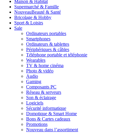
Maison & Habitat
Supermarché & Famille
Nouveau
Beauté & Santé
Bricolage & Hobby
Sport & Loisirs
Sale
Ordinateurs portables
Smartphones
Ordinateurs & tablettes
Périphériques & câbles
Téléphone portable et téléphonie
Wearables
TV & home cinéma
Photo & vidéo
Audio
Gaming
Composants PC
Réseau & serveurs
Son & éclairage
Logiciels
Sécurité informatique
Domotique & Smart Home
Bons & Cartes cadeaux
Promotions
Nouveau dans l’assortiment