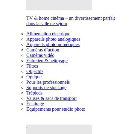
TV & home cinéma – un divertissement parfait
dans la salle de séjour
Alimentation électrique
Appareils photo analogiques
Appareils photo numériques
Caméras d’action
Caméras vidéo
Entretien & nettoyage
Filtres
Objectifs
Optique
Pour les professionnels
Supports de stockage
Trépieds
Valises & sacs de transport
Éclairage
Équipements pour studio photo