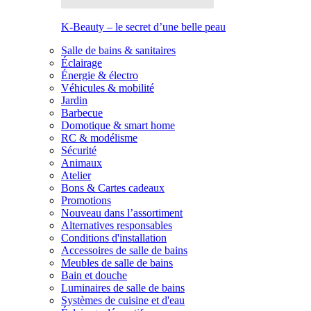
K-Beauty – le secret d’une belle peau
Salle de bains & sanitaires
Éclairage
Énergie & électro
Véhicules & mobilité
Jardin
Barbecue
Domotique & smart home
RC & modélisme
Sécurité
Animaux
Atelier
Bons & Cartes cadeaux
Promotions
Nouveau dans l’assortiment
Alternatives responsables
Conditions d'installation
Accessoires de salle de bains
Meubles de salle de bains
Bain et douche
Luminaires de salle de bains
Systèmes de cuisine et d'eau