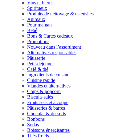
Vins et bières
Spiritueux
Produits de nettoyage & ustensiles
Animaux
Pour maman
Bébé
Bons & Cartes cadeaux
Promotions
Nouveau dans l’assortiment
Alternatives responsables
Pâtisserie
Petit-déjeuner
Café & thé
Ingrédients de cuisine
Cuisine rapide
Viandes et alternatives
Chips & popcorn
Biscuits salés
Fruits secs et à coque
Pâtisseries & barres
Chocolat & desserts
Bonbons
Sodas
Boissons énergisantes
Thés froids