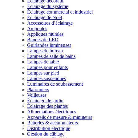
Éclairage décoratif
Éclairage du système
Éclairage commercial et industriel
Éclairage de Noël
Accessoires d’éclairage
Ampoules
Appliques murales
Bandes de LED
Guirlandes lumineuses
Lampes de bureau
Lampes de salle de bains
Lampes de table
Lampes pour enfants
Lampes sur pied
Lampes suspendues
Luminaires de soubassement
Plafonniers
Veilleuses
Éclairage de jardin
Éclairage des plantes
Alimentations électriques
Appareils de mesure & minuteurs
Batteries & accumulateurs
Distribution électrique
Gestion du câblage