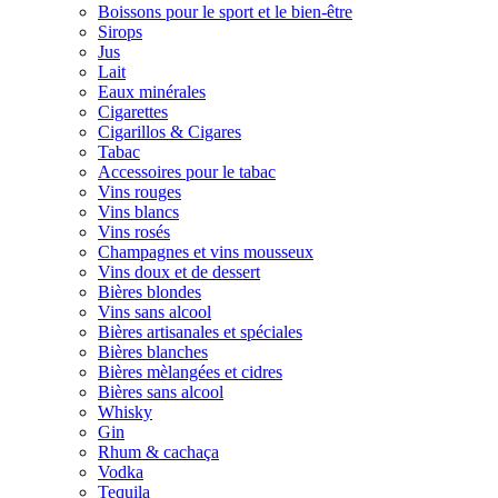
Boissons pour le sport et le bien-être
Sirops
Jus
Lait
Eaux minérales
Cigarettes
Cigarillos & Cigares
Tabac
Accessoires pour le tabac
Vins rouges
Vins blancs
Vins rosés
Champagnes et vins mousseux
Vins doux et de dessert
Bières blondes
Vins sans alcool
Bières artisanales et spéciales
Bières blanches
Bières mèlangées et cidres
Bières sans alcool
Whisky
Gin
Rhum & cachaça
Vodka
Tequila