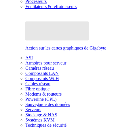
Processeurs
Ventilateurs & refroidisseurs
Action sur les cartes graphiques de Gigabyte
ASI
Armoires pour serveur
Caméras réseau
Composants LAN
Composants Wi-Fi
Câbles réseau
Fibre optique
Modems & routeurs
Powerline (CPL)
Sauvegarde des données
Serveurs
Stockage & NAS
Systèmes KVM
Techniques de sécurité