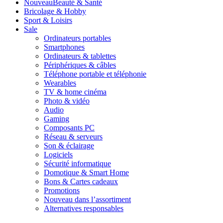
Nouveau
Beauté & Santé
Bricolage & Hobby
Sport & Loisirs
Sale
Ordinateurs portables
Smartphones
Ordinateurs & tablettes
Périphériques & câbles
Téléphone portable et téléphonie
Wearables
TV & home cinéma
Photo & vidéo
Audio
Gaming
Composants PC
Réseau & serveurs
Son & éclairage
Logiciels
Sécurité informatique
Domotique & Smart Home
Bons & Cartes cadeaux
Promotions
Nouveau dans l’assortiment
Alternatives responsables