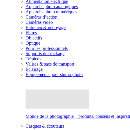
Alimentation électrique
Appareils photo analogiques
Appareils photo numériques
Caméras d’action
Caméras vidéo
Entretien & nettoyage
Filtres
Objectifs
Optique
Pour les professionnels
Supports de stockage
Trépieds
Valises & sacs de transport
Éclairage
Équipements pour studio photo
Monde de la photographie – produits, conseils et inspirat
Casques & écouteurs