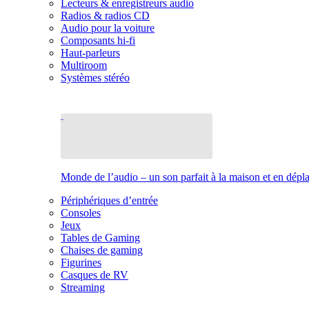
Lecteurs & enregistreurs audio
Radios & radios CD
Audio pour la voiture
Composants hi-fi
Haut-parleurs
Multiroom
Systèmes stéréo
Monde de l’audio – un son parfait à la maison et en dép
Périphériques d’entrée
Consoles
Jeux
Tables de Gaming
Chaises de gaming
Figurines
Casques de RV
Streaming