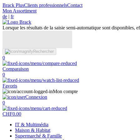
Brack Plus
Clients professionnels
Contact
Mon Assortiment
de
|
fr
Lorsque les résultats de la saisie semi-automatique sont disponibles, eff
Rechercher
0
Comparaison
0
Favoris
Mon compte
Connexion
0
CHF
0.00
IT & Multimédia
Maison & Habitat
Supermarché & Famille