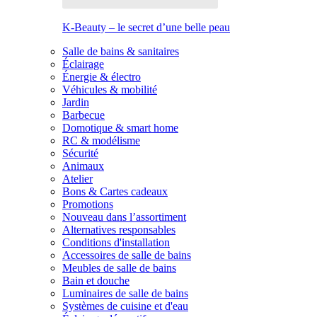
K-Beauty – le secret d’une belle peau
Salle de bains & sanitaires
Éclairage
Énergie & électro
Véhicules & mobilité
Jardin
Barbecue
Domotique & smart home
RC & modélisme
Sécurité
Animaux
Atelier
Bons & Cartes cadeaux
Promotions
Nouveau dans l’assortiment
Alternatives responsables
Conditions d'installation
Accessoires de salle de bains
Meubles de salle de bains
Bain et douche
Luminaires de salle de bains
Systèmes de cuisine et d'eau