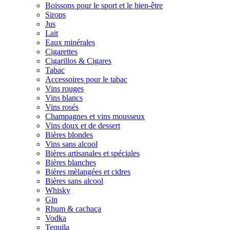
Boissons pour le sport et le bien-être
Sirops
Jus
Lait
Eaux minérales
Cigarettes
Cigarillos & Cigares
Tabac
Accessoires pour le tabac
Vins rouges
Vins blancs
Vins rosés
Champagnes et vins mousseux
Vins doux et de dessert
Bières blondes
Vins sans alcool
Bières artisanales et spéciales
Bières blanches
Bières mèlangées et cidres
Bières sans alcool
Whisky
Gin
Rhum & cachaça
Vodka
Tequila