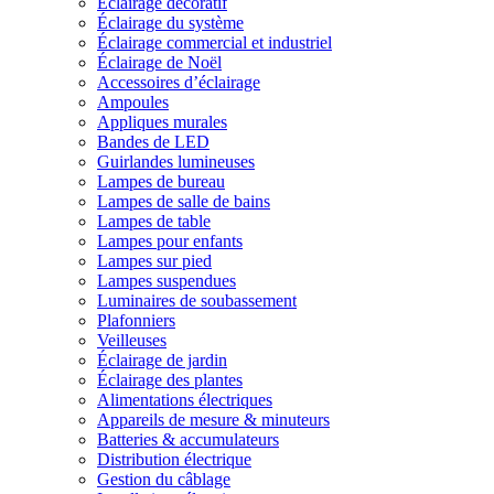
Éclairage décoratif
Éclairage du système
Éclairage commercial et industriel
Éclairage de Noël
Accessoires d’éclairage
Ampoules
Appliques murales
Bandes de LED
Guirlandes lumineuses
Lampes de bureau
Lampes de salle de bains
Lampes de table
Lampes pour enfants
Lampes sur pied
Lampes suspendues
Luminaires de soubassement
Plafonniers
Veilleuses
Éclairage de jardin
Éclairage des plantes
Alimentations électriques
Appareils de mesure & minuteurs
Batteries & accumulateurs
Distribution électrique
Gestion du câblage