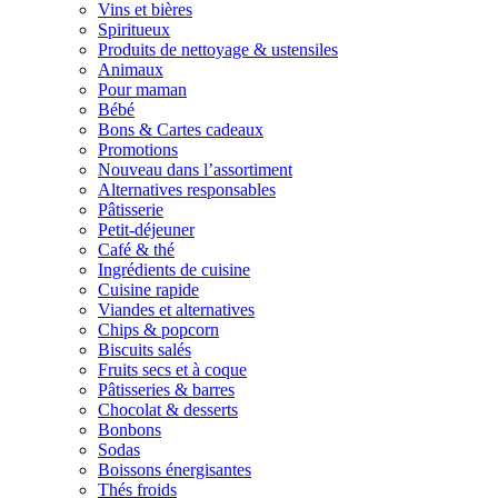
Vins et bières
Spiritueux
Produits de nettoyage & ustensiles
Animaux
Pour maman
Bébé
Bons & Cartes cadeaux
Promotions
Nouveau dans l’assortiment
Alternatives responsables
Pâtisserie
Petit-déjeuner
Café & thé
Ingrédients de cuisine
Cuisine rapide
Viandes et alternatives
Chips & popcorn
Biscuits salés
Fruits secs et à coque
Pâtisseries & barres
Chocolat & desserts
Bonbons
Sodas
Boissons énergisantes
Thés froids