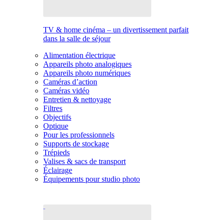
TV & home cinéma – un divertissement parfait
dans la salle de séjour
Alimentation électrique
Appareils photo analogiques
Appareils photo numériques
Caméras d’action
Caméras vidéo
Entretien & nettoyage
Filtres
Objectifs
Optique
Pour les professionnels
Supports de stockage
Trépieds
Valises & sacs de transport
Éclairage
Équipements pour studio photo