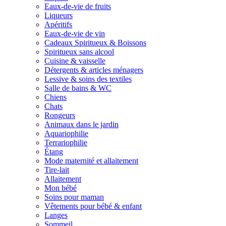
Eaux-de-vie de fruits
Liqueurs
Apéritifs
Eaux-de-vie de vin
Cadeaux Spiritueux & Boissons
Spiritueux sans alcool
Cuisine & vaisselle
Détergents & articles ménagers
Lessive & soins des textiles
Salle de bains & WC
Chiens
Chats
Rongeurs
Animaux dans le jardin
Aquariophilie
Terrariophilie
Étang
Mode maternité et allaitement
Tire-lait
Allaitement
Mon bébé
Soins pour maman
Vêtements pour bébé & enfant
Langes
Sommeil