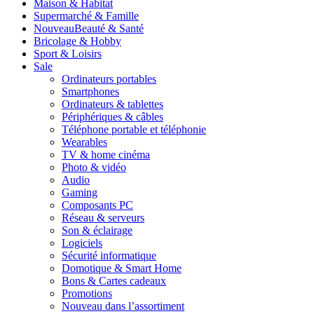
Maison & Habitat
Supermarché & Famille
Nouveau
Beauté & Santé
Bricolage & Hobby
Sport & Loisirs
Sale
Ordinateurs portables
Smartphones
Ordinateurs & tablettes
Périphériques & câbles
Téléphone portable et téléphonie
Wearables
TV & home cinéma
Photo & vidéo
Audio
Gaming
Composants PC
Réseau & serveurs
Son & éclairage
Logiciels
Sécurité informatique
Domotique & Smart Home
Bons & Cartes cadeaux
Promotions
Nouveau dans l’assortiment