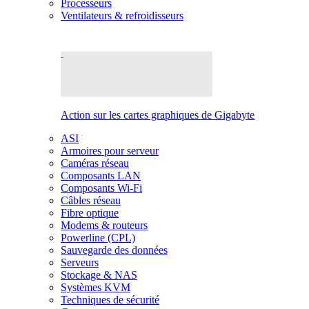
Processeurs
Ventilateurs & refroidisseurs
Action sur les cartes graphiques de Gigabyte
ASI
Armoires pour serveur
Caméras réseau
Composants LAN
Composants Wi-Fi
Câbles réseau
Fibre optique
Modems & routeurs
Powerline (CPL)
Sauvegarde des données
Serveurs
Stockage & NAS
Systèmes KVM
Techniques de sécurité