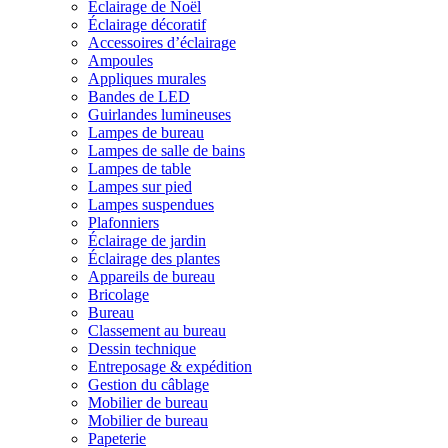
Éclairage de Noël
Éclairage décoratif
Accessoires d’éclairage
Ampoules
Appliques murales
Bandes de LED
Guirlandes lumineuses
Lampes de bureau
Lampes de salle de bains
Lampes de table
Lampes sur pied
Lampes suspendues
Plafonniers
Éclairage de jardin
Éclairage des plantes
Appareils de bureau
Bricolage
Bureau
Classement au bureau
Dessin technique
Entreposage & expédition
Gestion du câblage
Mobilier de bureau
Mobilier de bureau
Papeterie