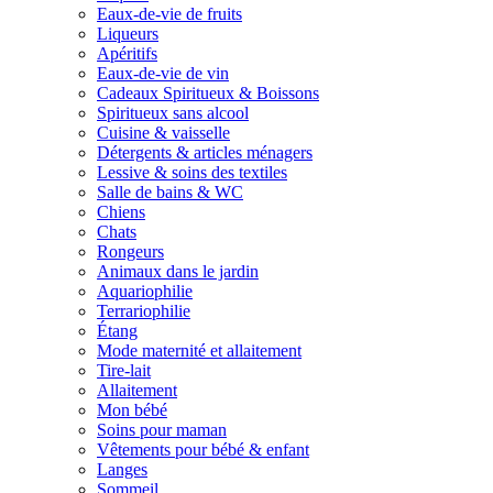
Eaux-de-vie de fruits
Liqueurs
Apéritifs
Eaux-de-vie de vin
Cadeaux Spiritueux & Boissons
Spiritueux sans alcool
Cuisine & vaisselle
Détergents & articles ménagers
Lessive & soins des textiles
Salle de bains & WC
Chiens
Chats
Rongeurs
Animaux dans le jardin
Aquariophilie
Terrariophilie
Étang
Mode maternité et allaitement
Tire-lait
Allaitement
Mon bébé
Soins pour maman
Vêtements pour bébé & enfant
Langes
Sommeil