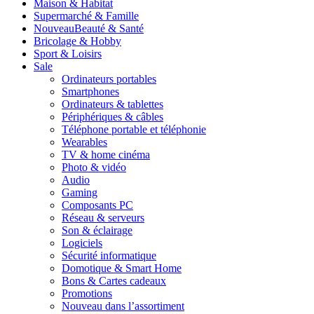
Maison & Habitat
Supermarché & Famille
Nouveau
Beauté & Santé
Bricolage & Hobby
Sport & Loisirs
Sale
Ordinateurs portables
Smartphones
Ordinateurs & tablettes
Périphériques & câbles
Téléphone portable et téléphonie
Wearables
TV & home cinéma
Photo & vidéo
Audio
Gaming
Composants PC
Réseau & serveurs
Son & éclairage
Logiciels
Sécurité informatique
Domotique & Smart Home
Bons & Cartes cadeaux
Promotions
Nouveau dans l’assortiment