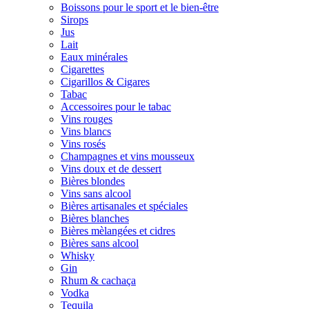
Boissons pour le sport et le bien-être
Sirops
Jus
Lait
Eaux minérales
Cigarettes
Cigarillos & Cigares
Tabac
Accessoires pour le tabac
Vins rouges
Vins blancs
Vins rosés
Champagnes et vins mousseux
Vins doux et de dessert
Bières blondes
Vins sans alcool
Bières artisanales et spéciales
Bières blanches
Bières mèlangées et cidres
Bières sans alcool
Whisky
Gin
Rhum & cachaça
Vodka
Tequila