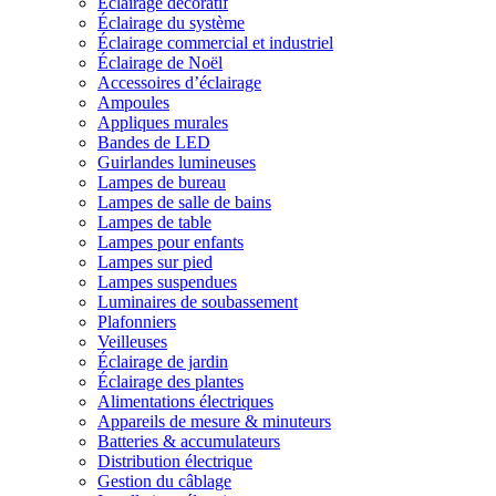
Éclairage décoratif
Éclairage du système
Éclairage commercial et industriel
Éclairage de Noël
Accessoires d’éclairage
Ampoules
Appliques murales
Bandes de LED
Guirlandes lumineuses
Lampes de bureau
Lampes de salle de bains
Lampes de table
Lampes pour enfants
Lampes sur pied
Lampes suspendues
Luminaires de soubassement
Plafonniers
Veilleuses
Éclairage de jardin
Éclairage des plantes
Alimentations électriques
Appareils de mesure & minuteurs
Batteries & accumulateurs
Distribution électrique
Gestion du câblage