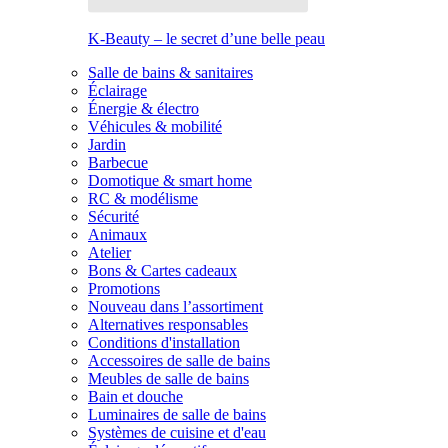
K-Beauty – le secret d’une belle peau
Salle de bains & sanitaires
Éclairage
Énergie & électro
Véhicules & mobilité
Jardin
Barbecue
Domotique & smart home
RC & modélisme
Sécurité
Animaux
Atelier
Bons & Cartes cadeaux
Promotions
Nouveau dans l’assortiment
Alternatives responsables
Conditions d'installation
Accessoires de salle de bains
Meubles de salle de bains
Bain et douche
Luminaires de salle de bains
Systèmes de cuisine et d'eau