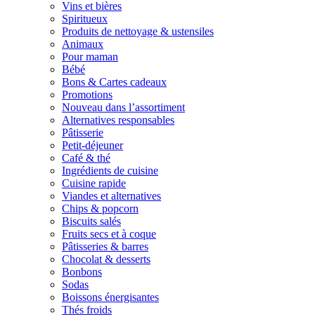
Vins et bières
Spiritueux
Produits de nettoyage & ustensiles
Animaux
Pour maman
Bébé
Bons & Cartes cadeaux
Promotions
Nouveau dans l’assortiment
Alternatives responsables
Pâtisserie
Petit-déjeuner
Café & thé
Ingrédients de cuisine
Cuisine rapide
Viandes et alternatives
Chips & popcorn
Biscuits salés
Fruits secs et à coque
Pâtisseries & barres
Chocolat & desserts
Bonbons
Sodas
Boissons énergisantes
Thés froids