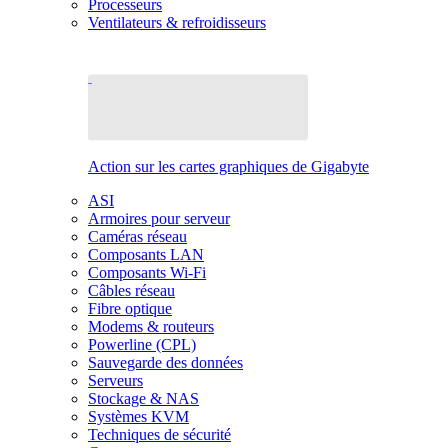
Processeurs
Ventilateurs & refroidisseurs
Action sur les cartes graphiques de Gigabyte
ASI
Armoires pour serveur
Caméras réseau
Composants LAN
Composants Wi-Fi
Câbles réseau
Fibre optique
Modems & routeurs
Powerline (CPL)
Sauvegarde des données
Serveurs
Stockage & NAS
Systèmes KVM
Techniques de sécurité