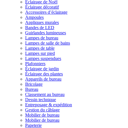
Éclairage de Noël
Éclairage décoratif
Accessoires d’éclairage
Ampoules
Appliques murales
Bandes de LED
Guirlandes lumineuses
Lampes de bureau
Lampes de salle de bains
Lampes de table
Lampes sur pied
Lampes suspendues
Plafonniers
Éclairage de jardin
Éclairage des plantes
Appareils de bureau
Bricolage
Bureau
Classement au bureau
Dessin technique
Entreposage & expédition
Gestion du câblage
Mobilier de bureau
Mobilier de bureau
Papeterie