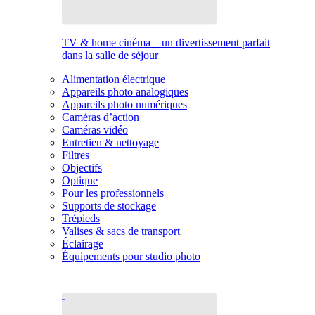
TV & home cinéma – un divertissement parfait
dans la salle de séjour
Alimentation électrique
Appareils photo analogiques
Appareils photo numériques
Caméras d’action
Caméras vidéo
Entretien & nettoyage
Filtres
Objectifs
Optique
Pour les professionnels
Supports de stockage
Trépieds
Valises & sacs de transport
Éclairage
Équipements pour studio photo