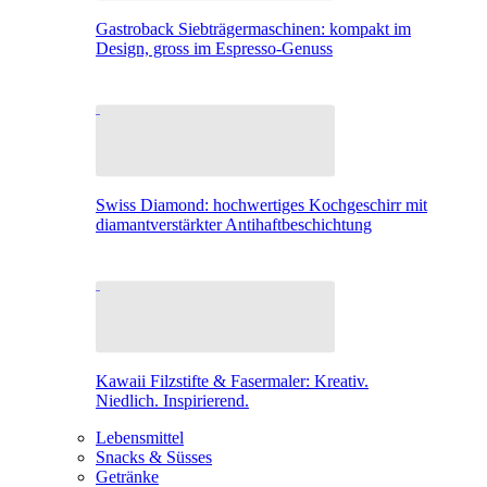
Gastroback Siebträgermaschinen: kompakt im
Design, gross im Espresso-Genuss
Swiss Diamond: hochwertiges Kochgeschirr mit
diamantverstärkter Antihaftbeschichtung
Kawaii Filzstifte & Fasermaler: Kreativ.
Niedlich. Inspirierend.
Lebensmittel
Snacks & Süsses
Getränke