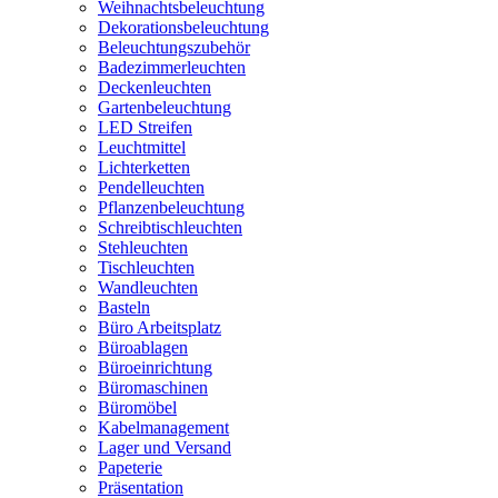
Weihnachtsbeleuchtung
Dekorationsbeleuchtung
Beleuchtungszubehör
Badezimmerleuchten
Deckenleuchten
Gartenbeleuchtung
LED Streifen
Leuchtmittel
Lichterketten
Pendelleuchten
Pflanzenbeleuchtung
Schreibtischleuchten
Stehleuchten
Tischleuchten
Wandleuchten
Basteln
Büro Arbeitsplatz
Büroablagen
Büroeinrichtung
Büromaschinen
Büromöbel
Kabelmanagement
Lager und Versand
Papeterie
Präsentation