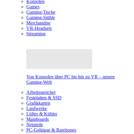
Konsolen
Games
Gaming-Tische
Gaming-Stühle
Merchandise
VR-Headsets
Streaming
Von Konsolen über PC bis hin zu VR – unsere
Gaming-Welt
Arbeitsspeicher
Festplatten & SSD
Grafikkarten
Laufwerke
Lüfter & Kühler
Mainboards
Netzteile
PC-Gehäuse & Barebones