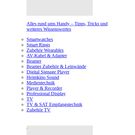
Alles rund ums Handy – Tipps, Tricks und
weiteres Wissenswertes
Smartwatches
Smart Rings
Zubehör Wearables
AV-Kabel & Adapter
Beamer
Beamer Zubehör & Leinwände
Digital Signage Player
Heimkino Sound
Medientechnik
Player & Recorder
Professional Display
TV
TV & SAT Empfangstechnik
Zubehör TV