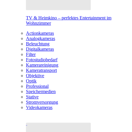
TV & Heimkino – perfektes Entertainment im
Wohnzimmer
Actionkameras
Analogkameras
Beleuchtung
Digitalkameras
Filter
Fotostudiobedarf
Kamerareinigung
Kameratransport
Objektive
Optik
Professional
Speichermedien
Stative
Stromversorgung
Videokameras