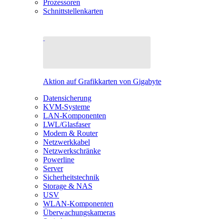
Prozessoren
Schnittstellenkarten
Aktion auf Grafikkarten von Gigabyte
Datensicherung
KVM-Systeme
LAN-Komponenten
LWL/Glasfaser
Modem & Router
Netzwerkkabel
Netzwerkschränke
Powerline
Server
Sicherheitstechnik
Storage & NAS
USV
WLAN-Komponenten
Überwachungskameras