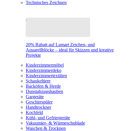
Technisches Zeichnen
20% Rabatt auf Lumart Zeichen- und
Aquarellblöcke – ideal für Skizzen und kreative
Projekte
Kinderzimmermöbel
Kinderzimmerdeko
Kinderzimmertextilien
Schaukeltiere
Backöfen & Herde
Dunstabzugshauben
Gargeräte
Geschirrspüler
Handtrockner
Kochfeld
Kühl- und Gefriergeräte
Vakuumier- & Wärmeschublade
Waschen & Trocknen