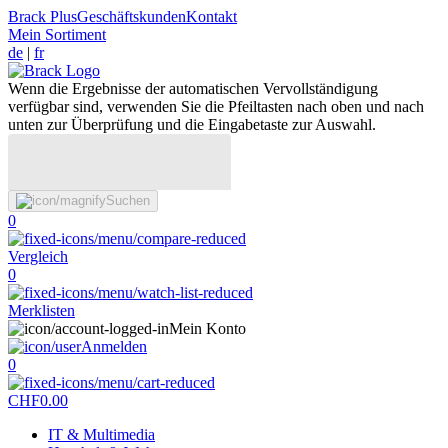
Brack Plus
Geschäftskunden
Kontakt
Mein Sortiment
de
|
fr
Wenn die Ergebnisse der automatischen Vervollständigung
verfügbar sind, verwenden Sie die Pfeiltasten nach oben und nach
unten zur Überprüfung und die Eingabetaste zur Auswahl.
Suchen
0
Vergleich
0
Merklisten
Mein Konto
Anmelden
0
CHF
0.00
IT & Multimedia