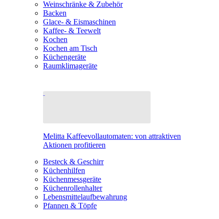
Weinschränke & Zubehör
Backen
Glace- & Eismaschinen
Kaffee- & Teewelt
Kochen
Kochen am Tisch
Küchengeräte
Raumklimageräte
Melitta Kaffeevollautomaten: von attraktiven
Aktionen profitieren
Besteck & Geschirr
Küchenhilfen
Küchenmessgeräte
Küchenrollenhalter
Lebensmittelaufbewahrung
Pfannen & Töpfe