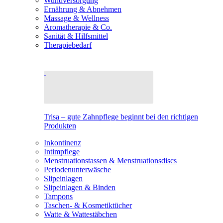
Wundversorgung
Ernährung & Abnehmen
Massage & Wellness
Aromatherapie & Co.
Sanität & Hilfsmittel
Therapiebedarf
Trisa – gute Zahnpflege beginnt bei den richtigen
Produkten
Inkontinenz
Intimpflege
Menstruationstassen & Menstruationsdiscs
Periodenunterwäsche
Slipeinlagen
Slipeinlagen & Binden
Tampons
Taschen- & Kosmetiktücher
Watte & Wattestäbchen