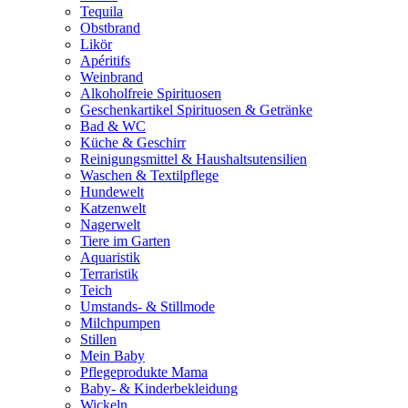
Tequila
Obstbrand
Likör
Apéritifs
Weinbrand
Alkoholfreie Spirituosen
Geschenkartikel Spirituosen & Getränke
Bad & WC
Küche & Geschirr
Reinigungsmittel & Haushaltsutensilien
Waschen & Textilpflege
Hundewelt
Katzenwelt
Nagerwelt
Tiere im Garten
Aquaristik
Terraristik
Teich
Umstands- & Stillmode
Milchpumpen
Stillen
Mein Baby
Pflegeprodukte Mama
Baby- & Kinderbekleidung
Wickeln