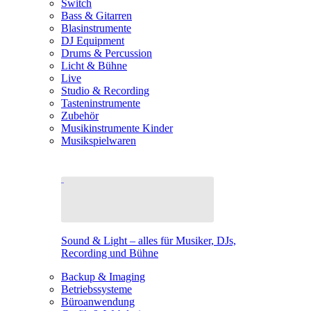
Switch
Bass & Gitarren
Blasinstrumente
DJ Equipment
Drums & Percussion
Licht & Bühne
Live
Studio & Recording
Tasteninstrumente
Zubehör
Musikinstrumente Kinder
Musikspielwaren
Sound & Light – alles für Musiker, DJs,
Recording und Bühne
Backup & Imaging
Betriebssysteme
Büroanwendung