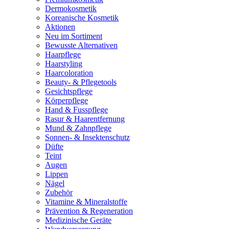
Dermokosmetik
Koreanische Kosmetik
Aktionen
Neu im Sortiment
Bewusste Alternativen
Haarpflege
Haarstyling
Haarcoloration
Beauty- & Pflegetools
Gesichtspflege
Körperpflege
Hand & Fusspflege
Rasur & Haarentfernung
Mund & Zahnpflege
Sonnen- & Insektenschutz
Düfte
Teint
Augen
Lippen
Nägel
Zubehör
Vitamine & Mineralstoffe
Prävention & Regeneration
Medizinische Geräte