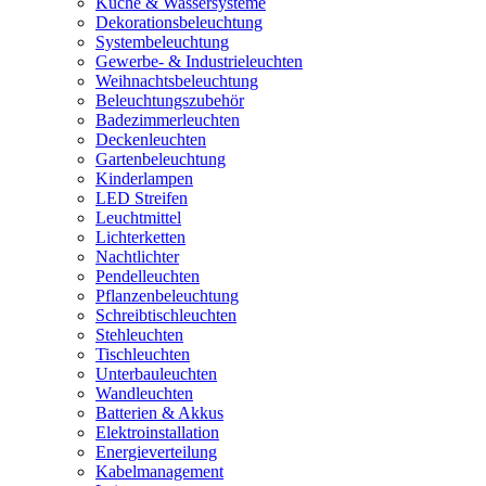
Küche & Wassersysteme
Dekorationsbeleuchtung
Systembeleuchtung
Gewerbe- & Industrieleuchten
Weihnachtsbeleuchtung
Beleuchtungszubehör
Badezimmerleuchten
Deckenleuchten
Gartenbeleuchtung
Kinderlampen
LED Streifen
Leuchtmittel
Lichterketten
Nachtlichter
Pendelleuchten
Pflanzenbeleuchtung
Schreibtischleuchten
Stehleuchten
Tischleuchten
Unterbauleuchten
Wandleuchten
Batterien & Akkus
Elektroinstallation
Energieverteilung
Kabelmanagement