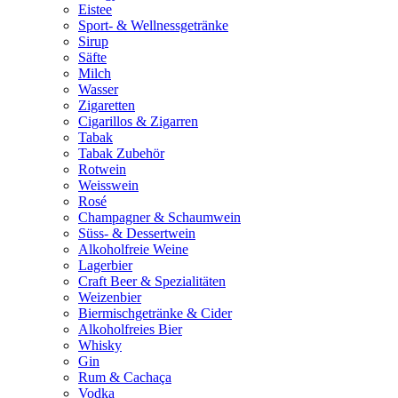
Eistee
Sport- & Wellnessgetränke
Sirup
Säfte
Milch
Wasser
Zigaretten
Cigarillos & Zigarren
Tabak
Tabak Zubehör
Rotwein
Weisswein
Rosé
Champagner & Schaumwein
Süss- & Dessertwein
Alkoholfreie Weine
Lagerbier
Craft Beer & Spezialitäten
Weizenbier
Biermischgetränke & Cider
Alkoholfreies Bier
Whisky
Gin
Rum & Cachaça
Vodka