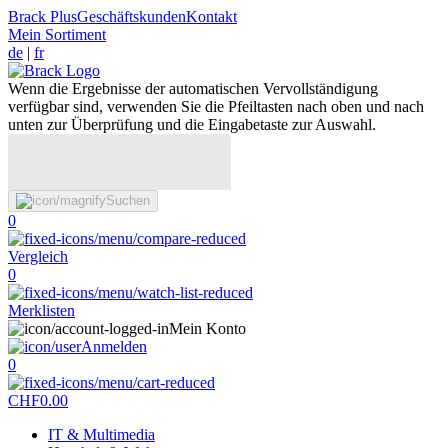
Brack Plus
Geschäftskunden
Kontakt
Mein Sortiment
de
|
fr
Wenn die Ergebnisse der automatischen Vervollständigung
verfügbar sind, verwenden Sie die Pfeiltasten nach oben und nach
unten zur Überprüfung und die Eingabetaste zur Auswahl.
Suchen
0
Vergleich
0
Merklisten
Mein Konto
Anmelden
0
CHF
0.00
IT & Multimedia