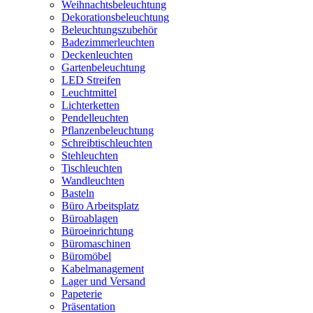
Weihnachtsbeleuchtung
Dekorationsbeleuchtung
Beleuchtungszubehör
Badezimmerleuchten
Deckenleuchten
Gartenbeleuchtung
LED Streifen
Leuchtmittel
Lichterketten
Pendelleuchten
Pflanzenbeleuchtung
Schreibtischleuchten
Stehleuchten
Tischleuchten
Wandleuchten
Basteln
Büro Arbeitsplatz
Büroablagen
Büroeinrichtung
Büromaschinen
Büromöbel
Kabelmanagement
Lager und Versand
Papeterie
Präsentation