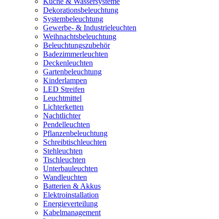
Küche & Wassersysteme
Dekorationsbeleuchtung
Systembeleuchtung
Gewerbe- & Industrieleuchten
Weihnachtsbeleuchtung
Beleuchtungszubehör
Badezimmerleuchten
Deckenleuchten
Gartenbeleuchtung
Kinderlampen
LED Streifen
Leuchtmittel
Lichterketten
Nachtlichter
Pendelleuchten
Pflanzenbeleuchtung
Schreibtischleuchten
Stehleuchten
Tischleuchten
Unterbauleuchten
Wandleuchten
Batterien & Akkus
Elektroinstallation
Energieverteilung
Kabelmanagement