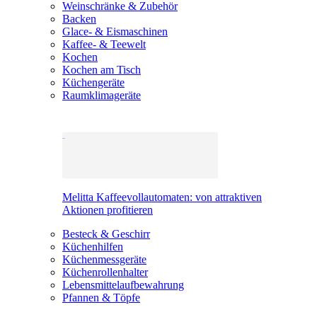
Weinschränke & Zubehör
Backen
Glace- & Eismaschinen
Kaffee- & Teewelt
Kochen
Kochen am Tisch
Küchengeräte
Raumklimageräte
Melitta Kaffeevollautomaten: von attraktiven
Aktionen profitieren
Besteck & Geschirr
Küchenhilfen
Küchenmessgeräte
Küchenrollenhalter
Lebensmittelaufbewahrung
Pfannen & Töpfe