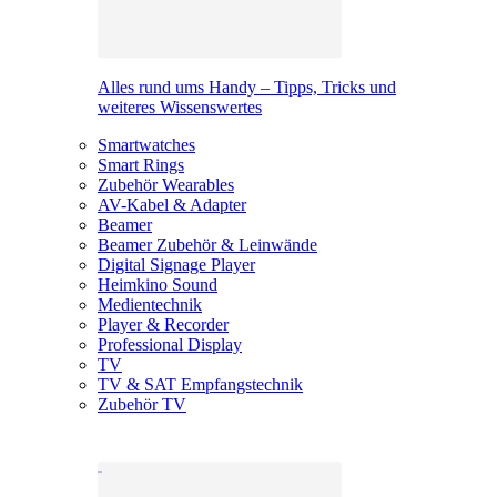
Alles rund ums Handy – Tipps, Tricks und
weiteres Wissenswertes
Smartwatches
Smart Rings
Zubehör Wearables
AV-Kabel & Adapter
Beamer
Beamer Zubehör & Leinwände
Digital Signage Player
Heimkino Sound
Medientechnik
Player & Recorder
Professional Display
TV
TV & SAT Empfangstechnik
Zubehör TV