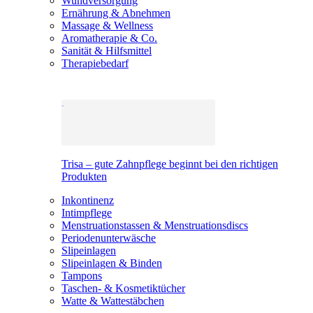
Wundversorgung
Ernährung & Abnehmen
Massage & Wellness
Aromatherapie & Co.
Sanität & Hilfsmittel
Therapiebedarf
Trisa – gute Zahnpflege beginnt bei den richtigen
Produkten
Inkontinenz
Intimpflege
Menstruationstassen & Menstruationsdiscs
Periodenunterwäsche
Slipeinlagen
Slipeinlagen & Binden
Tampons
Taschen- & Kosmetiktücher
Watte & Wattestäbchen