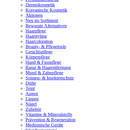
Dermokosmetik
Koreanische Kosmetik
Aktionen
Neu im Sortiment
Bewusste Alternativen
Haarpflege
Haarstyling
Haarcoloration
Beauty- & Pflegetools
Gesichtspflege
Körperpflege
Hand & Fusspflege
Rasur & Haarentfernung
Mund & Zahnpflege
Sonnen- & Insektenschutz
Düfte
Teint
Augen
Lippen
Nägel
Zubehör
Vitamine & Mineralstoffe
Prävention & Regeneration
Medizinische Geräte