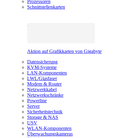
Prozessoren
Schnittstellenkarten
Aktion auf Grafikkarten von Gigabyte
Datensicherung
KVM-Systeme
LAN-Komponenten
LWL/Glasfaser
Modem & Router
Netzwerkkabel
Netzwerkschränke
Powerline
Server
Sicherheitstechnik
Storage & NAS
USV
WLAN-Komponenten
Überwachungskameras