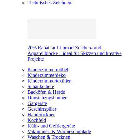
Technisches Zeichnen
20% Rabatt auf Lumart Zeichen- und
Aquarellblöcke – ideal für Skizzen und kreative
Projekte
Kinderzimmermöbel
Kinderzimmerdeko
Kinderzimmertextilien
Schaukeltiere
Backöfen & Herde
Dunstabzugshauben
Gargeräte
Geschirrspüler
Handtrockner
Kochfeld
Kühl- und Gefriergeräte
Vakuumier- & Wärmeschublade
Waschen & Trocknen