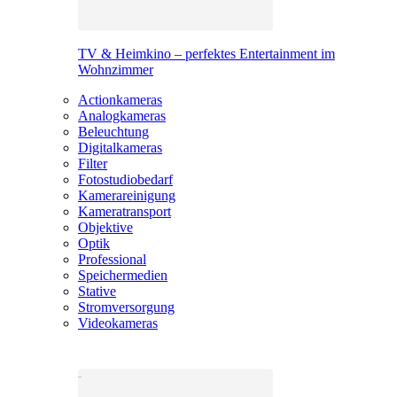
TV & Heimkino – perfektes Entertainment im
Wohnzimmer
Actionkameras
Analogkameras
Beleuchtung
Digitalkameras
Filter
Fotostudiobedarf
Kamerareinigung
Kameratransport
Objektive
Optik
Professional
Speichermedien
Stative
Stromversorgung
Videokameras