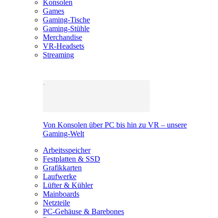
Konsolen
Games
Gaming-Tische
Gaming-Stühle
Merchandise
VR-Headsets
Streaming
Von Konsolen über PC bis hin zu VR – unsere
Gaming-Welt
Arbeitsspeicher
Festplatten & SSD
Grafikkarten
Laufwerke
Lüfter & Kühler
Mainboards
Netzteile
PC-Gehäuse & Barebones