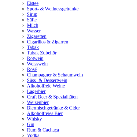
Eistee
Sport- & Wellnessgetränke
Sirup
Säfte
Milch
Wasser
Zigaretten
Cigarillos & Zigarren
Tabak
Tabak Zubehör
Rotwein
Weisswein
Rosé
Champagner & Schaumwein
Süss- & Dessertwein
Alkoholfreie Weine
Lagerbier
Craft Beer & Spezialitäten
Weizenbier
Biermischgetränke & Cider
Alkoholfreies Bier
Whisky
Gin
Rum & Cachaça
Vodka