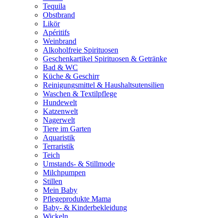
Tequila
Obstbrand
Likör
Apéritifs
Weinbrand
Alkoholfreie Spirituosen
Geschenkartikel Spirituosen & Getränke
Bad & WC
Küche & Geschirr
Reinigungsmittel & Haushaltsutensilien
Waschen & Textilpflege
Hundewelt
Katzenwelt
Nagerwelt
Tiere im Garten
Aquaristik
Terraristik
Teich
Umstands- & Stillmode
Milchpumpen
Stillen
Mein Baby
Pflegeprodukte Mama
Baby- & Kinderbekleidung
Wickeln