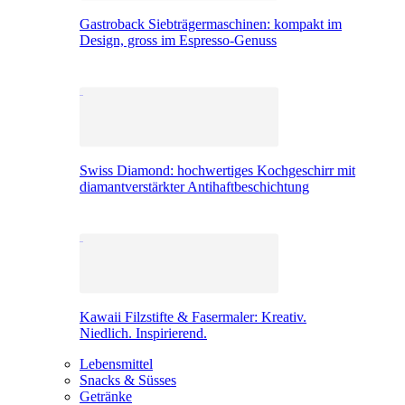
Gastroback Siebträgermaschinen: kompakt im
Design, gross im Espresso-Genuss
Swiss Diamond: hochwertiges Kochgeschirr mit
diamantverstärkter Antihaftbeschichtung
Kawaii Filzstifte & Fasermaler: Kreativ.
Niedlich. Inspirierend.
Lebensmittel
Snacks & Süsses
Getränke