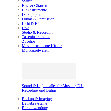
Switch
Bass & Gitarren
Blasinstrumente
DJ Equipment
Drums & Percussion
Licht & Bühne
Live
Studio & Recording
Tasteninstrumente
Zubehör
Musikinstrumente Kinder
Musikspielwaren
Sound & Light – alles für Musiker, DJs,
Recording und Bühne
Backup & Imaging
Betriebssysteme
Büroanwendung