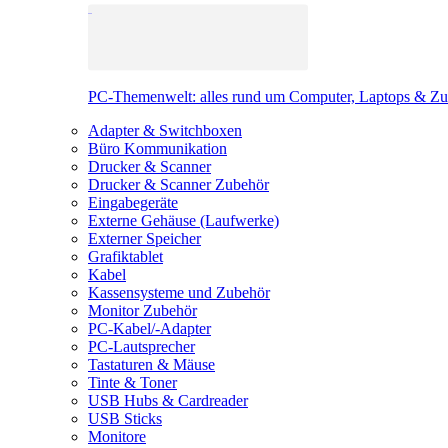
PC-Themenwelt: alles rund um Computer, Laptops & Z
Adapter & Switchboxen
Büro Kommunikation
Drucker & Scanner
Drucker & Scanner Zubehör
Eingabegeräte
Externe Gehäuse (Laufwerke)
Externer Speicher
Grafiktablet
Kabel
Kassensysteme und Zubehör
Monitor Zubehör
PC-Kabel/-Adapter
PC-Lautsprecher
Tastaturen & Mäuse
Tinte & Toner
USB Hubs & Cardreader
USB Sticks
Monitore