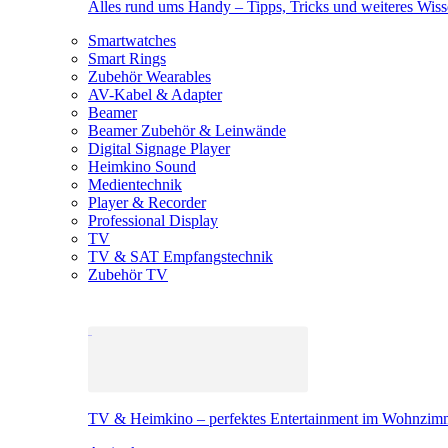
Alles rund ums Handy – Tipps, Tricks und weiteres Wis
Smartwatches
Smart Rings
Zubehör Wearables
AV-Kabel & Adapter
Beamer
Beamer Zubehör & Leinwände
Digital Signage Player
Heimkino Sound
Medientechnik
Player & Recorder
Professional Display
TV
TV & SAT Empfangstechnik
Zubehör TV
TV & Heimkino – perfektes Entertainment im Wohnzim