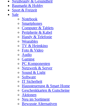
Neu
Beauty & Gesundheit
Baumarkt & Hobby
Sport & Freizeit
Sale
Notebook
Smartphones
Computer & Tablets
Peripherie & Kabel
Handy & Telefonie
Wearables
TV & Heimkino
Foto & Video
Audio
Gaming
PC Komponenten
Netzwerk & Server
Sound & Light
Software
IT Sicherheit
Haussteuerung & Smart Home
Geschenkkarten & Gutscheine
Aktionen
Neu im Sortiment
Bewusste Alternativen