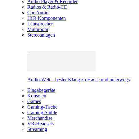
Audio Player & Recorder
Radios & Radio-CD
Car-Audio
HiFi-Komponenten
Lautsprecher
Multiroom
Stereoanlagen
Audio-Welt – bester Klang zu Hause und unterwegs
Eingabegeräte
Konsolen
Games
Gaming-Tische
Gaming-Stühle
Merchandise
VR-Headsets
Streaming