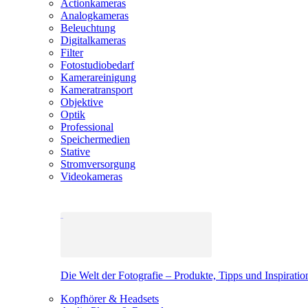
Actionkameras
Analogkameras
Beleuchtung
Digitalkameras
Filter
Fotostudiobedarf
Kamerareinigung
Kameratransport
Objektive
Optik
Professional
Speichermedien
Stative
Stromversorgung
Videokameras
Die Welt der Fotografie – Produkte, Tipps und Inspiratio
Kopfhörer & Headsets