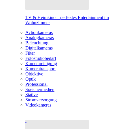
TV & Heimkino – perfektes Entertainment im
Wohnzimmer
Actionkameras
Analogkameras
Beleuchtung
Digitalkameras
Filter
Fotostudiobedarf
Kamerareinigung
Kameratransport
Objektive
Optik
Professional
Speichermedien
Stative
Stromversorgung
Videokameras