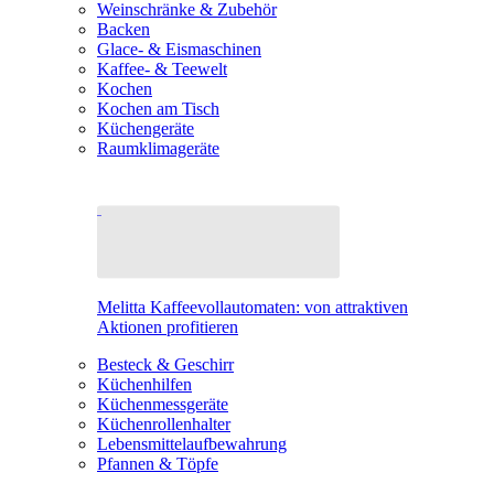
Weinschränke & Zubehör
Backen
Glace- & Eismaschinen
Kaffee- & Teewelt
Kochen
Kochen am Tisch
Küchengeräte
Raumklimageräte
Melitta Kaffeevollautomaten: von attraktiven
Aktionen profitieren
Besteck & Geschirr
Küchenhilfen
Küchenmessgeräte
Küchenrollenhalter
Lebensmittelaufbewahrung
Pfannen & Töpfe