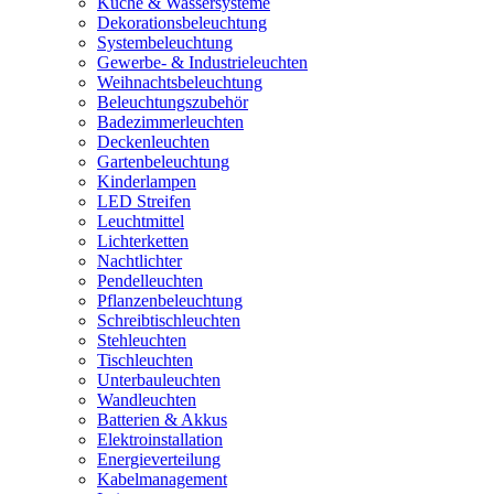
Küche & Wassersysteme
Dekorationsbeleuchtung
Systembeleuchtung
Gewerbe- & Industrieleuchten
Weihnachtsbeleuchtung
Beleuchtungszubehör
Badezimmerleuchten
Deckenleuchten
Gartenbeleuchtung
Kinderlampen
LED Streifen
Leuchtmittel
Lichterketten
Nachtlichter
Pendelleuchten
Pflanzenbeleuchtung
Schreibtischleuchten
Stehleuchten
Tischleuchten
Unterbauleuchten
Wandleuchten
Batterien & Akkus
Elektroinstallation
Energieverteilung
Kabelmanagement