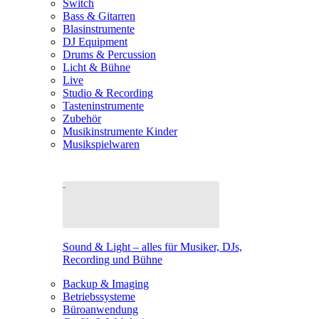
Switch
Bass & Gitarren
Blasinstrumente
DJ Equipment
Drums & Percussion
Licht & Bühne
Live
Studio & Recording
Tasteninstrumente
Zubehör
Musikinstrumente Kinder
Musikspielwaren
Sound & Light – alles für Musiker, DJs,
Recording und Bühne
Backup & Imaging
Betriebssysteme
Büroanwendung