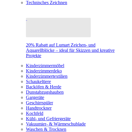
Technisches Zeichnen
20% Rabatt auf Lumart Zeichen- und
Aquarellblöcke – ideal für Skizzen und kreative
Projekte
Kinderzimmermöbel
Kinderzimmerdeko
Kinderzimmertextilien
Schaukeltiere
Backöfen & Herde
Dunstabzugshauben
Gargeräte
Geschirrspüler
Handtrockner
Kochfeld
Kühl- und Gefriergeräte
Vakuumier- & Wärmeschublade
Waschen & Trocknen