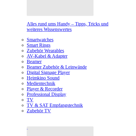
Alles rund ums Handy – Tipps, Tricks und
weiteres Wissenswertes
Smartwatches
Smart Rings
Zubehör Wearables
AV-Kabel & Adapter
Beamer
Beamer Zubehör & Leinwände
Digital Signage Player
Heimkino Sound
Medientechnik
Player & Recorder
Professional Display
TV
TV & SAT Empfangstechnik
Zubehör TV