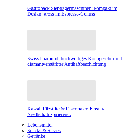
Gastroback Siebträgermaschinen: kompakt im
Design, gross im Espresso-Genuss
Swiss Diamond: hochwertiges Kochgeschirr mit
diamantverstärkter Antihaftbeschichtung
Kawaii Filzstifte & Fasermaler: Kreativ.
Niedlich. Inspirierend.
Lebensmittel
Snacks & Süsses
Getränke