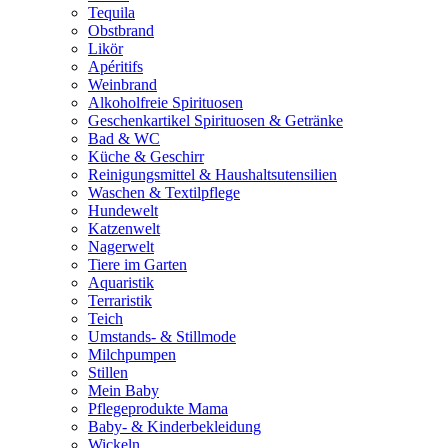
Tequila
Obstbrand
Likör
Apéritifs
Weinbrand
Alkoholfreie Spirituosen
Geschenkartikel Spirituosen & Getränke
Bad & WC
Küche & Geschirr
Reinigungsmittel & Haushaltsutensilien
Waschen & Textilpflege
Hundewelt
Katzenwelt
Nagerwelt
Tiere im Garten
Aquaristik
Terraristik
Teich
Umstands- & Stillmode
Milchpumpen
Stillen
Mein Baby
Pflegeprodukte Mama
Baby- & Kinderbekleidung
Wickeln