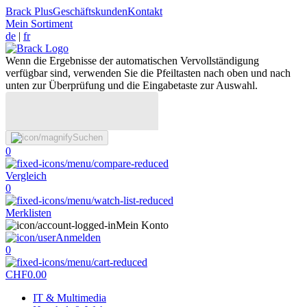
Brack Plus
Geschäftskunden
Kontakt
Mein Sortiment
de
|
fr
Wenn die Ergebnisse der automatischen Vervollständigung
verfügbar sind, verwenden Sie die Pfeiltasten nach oben und nach
unten zur Überprüfung und die Eingabetaste zur Auswahl.
Suchen
0
Vergleich
0
Merklisten
Mein Konto
Anmelden
0
CHF
0.00
IT & Multimedia