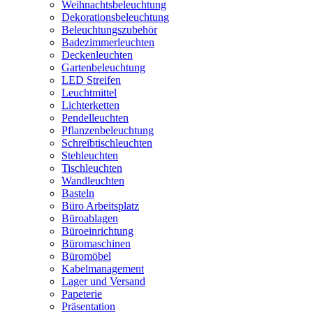
Weihnachtsbeleuchtung
Dekorationsbeleuchtung
Beleuchtungszubehör
Badezimmerleuchten
Deckenleuchten
Gartenbeleuchtung
LED Streifen
Leuchtmittel
Lichterketten
Pendelleuchten
Pflanzenbeleuchtung
Schreibtischleuchten
Stehleuchten
Tischleuchten
Wandleuchten
Basteln
Büro Arbeitsplatz
Büroablagen
Büroeinrichtung
Büromaschinen
Büromöbel
Kabelmanagement
Lager und Versand
Papeterie
Präsentation