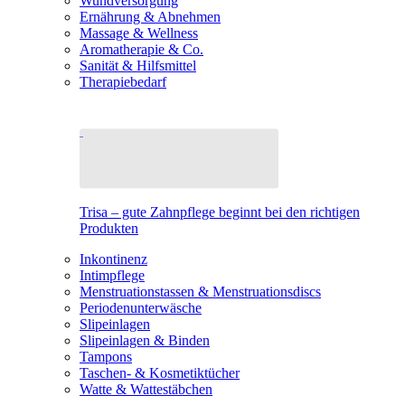
Wundversorgung
Ernährung & Abnehmen
Massage & Wellness
Aromatherapie & Co.
Sanität & Hilfsmittel
Therapiebedarf
Trisa – gute Zahnpflege beginnt bei den richtigen
Produkten
Inkontinenz
Intimpflege
Menstruationstassen & Menstruationsdiscs
Periodenunterwäsche
Slipeinlagen
Slipeinlagen & Binden
Tampons
Taschen- & Kosmetiktücher
Watte & Wattestäbchen