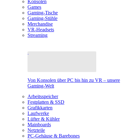
Konsolen
Games
Gaming-Tische
Gaming-Stühle
Merchandise
VR-Headsets
Streaming
Von Konsolen über PC bis hin zu VR – unsere
Gaming-Welt
Arbeitsspeicher
Festplatten & SSD
Grafikkarten
Laufwerke
Lüfter & Kühler
Mainboards
Netzteile
PC-Gehäuse & Barebones