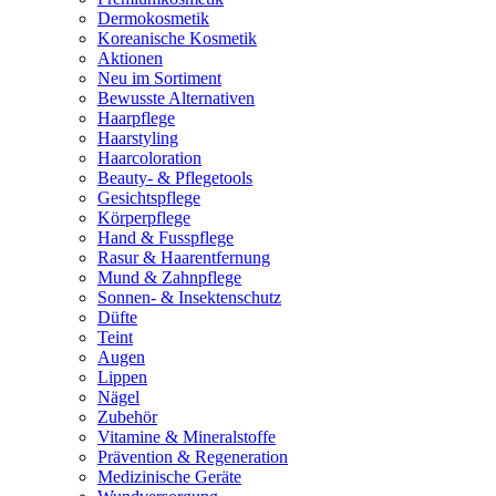
Dermokosmetik
Koreanische Kosmetik
Aktionen
Neu im Sortiment
Bewusste Alternativen
Haarpflege
Haarstyling
Haarcoloration
Beauty- & Pflegetools
Gesichtspflege
Körperpflege
Hand & Fusspflege
Rasur & Haarentfernung
Mund & Zahnpflege
Sonnen- & Insektenschutz
Düfte
Teint
Augen
Lippen
Nägel
Zubehör
Vitamine & Mineralstoffe
Prävention & Regeneration
Medizinische Geräte