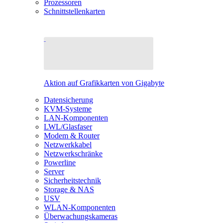
Prozessoren
Schnittstellenkarten
Aktion auf Grafikkarten von Gigabyte
Datensicherung
KVM-Systeme
LAN-Komponenten
LWL/Glasfaser
Modem & Router
Netzwerkkabel
Netzwerkschränke
Powerline
Server
Sicherheitstechnik
Storage & NAS
USV
WLAN-Komponenten
Überwachungskameras