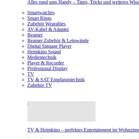
Alles rund ums Handy – Tipps, Tricks und weiteres Wis
Smartwatches
Smart Rings
Zubehör Wearables
AV-Kabel & Adapter
Beamer
Beamer Zubehör & Leinwände
Digital Signage Player
Heimkino Sound
Medientechnik
Player & Recorder
Professional Display
TV
TV & SAT Empfangstechnik
Zubehör TV
TV & Heimkino – perfektes Entertainment im Wohnzim