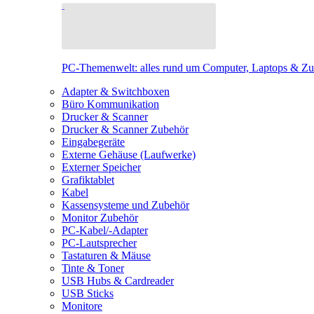
PC-Themenwelt: alles rund um Computer, Laptops & Z
Adapter & Switchboxen
Büro Kommunikation
Drucker & Scanner
Drucker & Scanner Zubehör
Eingabegeräte
Externe Gehäuse (Laufwerke)
Externer Speicher
Grafiktablet
Kabel
Kassensysteme und Zubehör
Monitor Zubehör
PC-Kabel/-Adapter
PC-Lautsprecher
Tastaturen & Mäuse
Tinte & Toner
USB Hubs & Cardreader
USB Sticks
Monitore