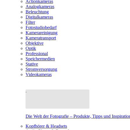
Actionkameras
Analogkameras
Beleuchtung
Digitalkameras
Filter
Fotostudiobedarf
Kamerareinigung
Kameratransport
Objektive
Optik
Professional
Speichermedien
Stative
Stromversorgung
Videokameras
Die Welt der Fotografie – Produkte, Tipps und Inspiratio
Kopfhörer & Headsets