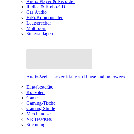
Audio Player & Recorder
Radios & Radio-CD
Car-Audio
HiFi-Komponenten
Lautsprecher
Multiroom
Stereoanlagen
Audio-Welt – bester Klang zu Hause und unterwegs
Eingabegeräte
Konsolen
Games
Gaming-Tische
Gaming-Stühle
Merchandise
VR-Headsets
Streaming