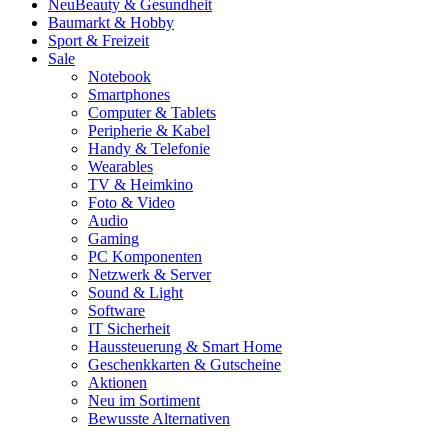
Neu
Beauty & Gesundheit
Baumarkt & Hobby
Sport & Freizeit
Sale
Notebook
Smartphones
Computer & Tablets
Peripherie & Kabel
Handy & Telefonie
Wearables
TV & Heimkino
Foto & Video
Audio
Gaming
PC Komponenten
Netzwerk & Server
Sound & Light
Software
IT Sicherheit
Haussteuerung & Smart Home
Geschenkkarten & Gutscheine
Aktionen
Neu im Sortiment
Bewusste Alternativen