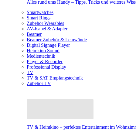
Alles rund ums Handy – Tipps, Tricks und weiteres Wis
Smartwatches
Smart Rings
Zubehör Wearables
AV-Kabel & Adapter
Beamer
Beamer Zubehör & Leinwände
Digital Signage Player
Heimkino Sound
Medientechnik
Player & Recorder
Professional Display
TV
TV & SAT Empfangstechnik
Zubehör TV
TV & Heimkino – perfektes Entertainment im Wohnzim