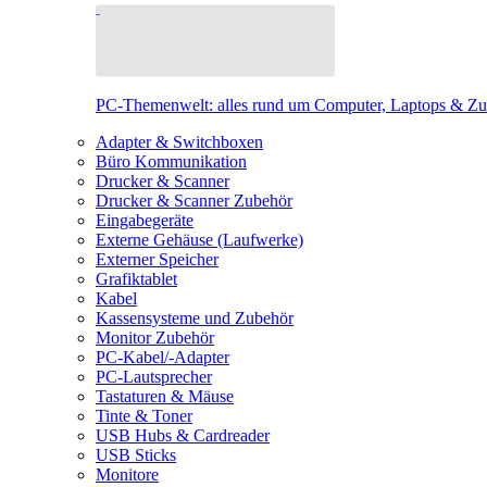
PC-Themenwelt: alles rund um Computer, Laptops & Z
Adapter & Switchboxen
Büro Kommunikation
Drucker & Scanner
Drucker & Scanner Zubehör
Eingabegeräte
Externe Gehäuse (Laufwerke)
Externer Speicher
Grafiktablet
Kabel
Kassensysteme und Zubehör
Monitor Zubehör
PC-Kabel/-Adapter
PC-Lautsprecher
Tastaturen & Mäuse
Tinte & Toner
USB Hubs & Cardreader
USB Sticks
Monitore