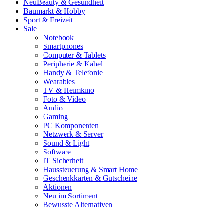
Neu
Beauty & Gesundheit
Baumarkt & Hobby
Sport & Freizeit
Sale
Notebook
Smartphones
Computer & Tablets
Peripherie & Kabel
Handy & Telefonie
Wearables
TV & Heimkino
Foto & Video
Audio
Gaming
PC Komponenten
Netzwerk & Server
Sound & Light
Software
IT Sicherheit
Haussteuerung & Smart Home
Geschenkkarten & Gutscheine
Aktionen
Neu im Sortiment
Bewusste Alternativen