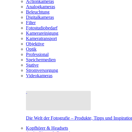
Actionkameras
Analogkameras
Beleuchtung
Digitalkameras
Filter
Fotostudiobedarf
Kamerareinigung
Kameratransport
Objektive
Optik
Professional
Speichermedien
Stative
Stromversorgung
Videokameras
Die Welt der Fotografie – Produkte, Tipps und Inspiratio
Kopfhörer & Headsets