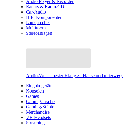
Audio Player & Recorder
Radios & Radio-CD
Car-Audio
HiFi-Komponenten
Lautsprecher
Multiroom
Stereoanlagen
Audio-Welt – bester Klang zu Hause und unterwegs
Eingabegeräte
Konsolen
Games
Gaming-Tische
Gaming-Stühle
Merchandise
VR-Headsets
Streaming