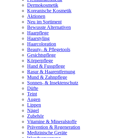
Dermokosmetik
Koreanische Kosmetik
Aktionen
Neu im Sortiment
Bewusste Alternativen
Haarpflege
Haarstyling
Haarcoloration
Beauty- & Pflegetools
Gesichtspflege
Körperpflege
Hand & Fusspflege
Rasur & Haarentfernung
Mund & Zahnpflege
Sonnen- & Insektenschutz
Düfte
Teint
Augen
Lippen
Nägel
Zubehör
Vitamine & Mineralstoffe
Prävention & Regeneration
Medizinische Geräte