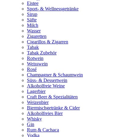
Eistee
Sport- & Wellnessgetränke
Sirup
Säfte
Milch
Wasser
Zigaretten
Cigarillos & Zigarren
Tabak
Tabak Zubehör
Rotwein
Weisswein
Rosé
Champagner & Schaumwein
Süss- & Dessertwein
Alkoholfreie Weine
Lagerbier
Craft Beer & Spezialitäten
Weizenbier
Biermischgetränke & Cider
Alkoholfreies Bier
Whisky
Gin
Rum & Cachaça
Vodka