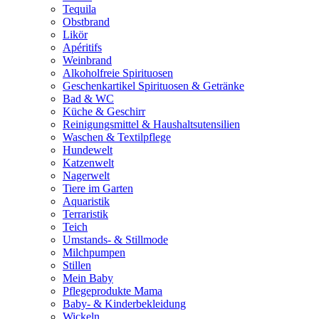
Tequila
Obstbrand
Likör
Apéritifs
Weinbrand
Alkoholfreie Spirituosen
Geschenkartikel Spirituosen & Getränke
Bad & WC
Küche & Geschirr
Reinigungsmittel & Haushaltsutensilien
Waschen & Textilpflege
Hundewelt
Katzenwelt
Nagerwelt
Tiere im Garten
Aquaristik
Terraristik
Teich
Umstands- & Stillmode
Milchpumpen
Stillen
Mein Baby
Pflegeprodukte Mama
Baby- & Kinderbekleidung
Wickeln