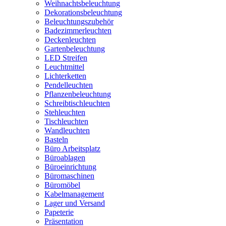
Weihnachtsbeleuchtung
Dekorationsbeleuchtung
Beleuchtungszubehör
Badezimmerleuchten
Deckenleuchten
Gartenbeleuchtung
LED Streifen
Leuchtmittel
Lichterketten
Pendelleuchten
Pflanzenbeleuchtung
Schreibtischleuchten
Stehleuchten
Tischleuchten
Wandleuchten
Basteln
Büro Arbeitsplatz
Büroablagen
Büroeinrichtung
Büromaschinen
Büromöbel
Kabelmanagement
Lager und Versand
Papeterie
Präsentation