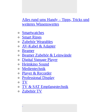
Alles rund ums Handy – Tipps, Tricks und
weiteres Wissenswertes
Smartwatches
Smart Rings
Zubehör Wearables
AV-Kabel & Adapter
Beamer
Beamer Zubehör & Leinwände
Digital Signage Player
Heimkino Sound
Medientechnik
Player & Recorder
Professional Display
TV
TV & SAT Empfangstechnik
Zubehör TV