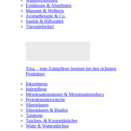
Wundversorgung
Ernährung & Abnehmen
Massage & Wellness
Aromatherapie & Co.
Sanität & Hilfsmittel
Therapiebedarf
Trisa – gute Zahnpflege beginnt bei den richtigen
Produkten
Inkontinenz
Intimpflege
Menstruationstassen & Menstruationsdiscs
Periodenunterwäsche
Slipeinlagen
Slipeinlagen & Binden
Tampons
Taschen- & Kosmetiktücher
Watte & Wattestäbchen