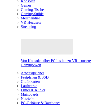
Konsolen
Games
Gaming-Tische
Gaming-Stühle
Merchandise
VR-Headsets
Streaming
Von Konsolen über PC bis hin zu VR – unsere
Gaming-Welt
Arbeitsspeicher
Festplatten & SSD
Grafikkarten
Laufwerke
Lüfter & Kühler
Mainboards
Netzteile
PC-Gehäuse & Barebones