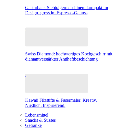
Gastroback Siebträgermaschinen: kompakt im
Design, gross im Espresso-Genuss
Swiss Diamond: hochwertiges Kochgeschirr mit
diamantverstärkter Antihaftbeschichtung
Kawaii Filzstifte & Fasermaler: Kreativ.
Niedlich. Inspirierend.
Lebensmittel
Snacks & Süsses
Getränke