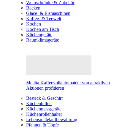
Weinschränke & Zubehör
Backen
Glace- & Eismaschinen
Kaffee- & Teewelt
Kochen
Kochen am Tisch
Küchengeräte
Raumklimageräte
Melitta Kaffeevollautomaten: von attraktiven
Aktionen profitieren
Besteck & Geschirr
Küchenhilfen
Küchenmessgeräte
Küchenrollenhalter
Lebensmittelaufbewahrung
Pfannen & Töpfe