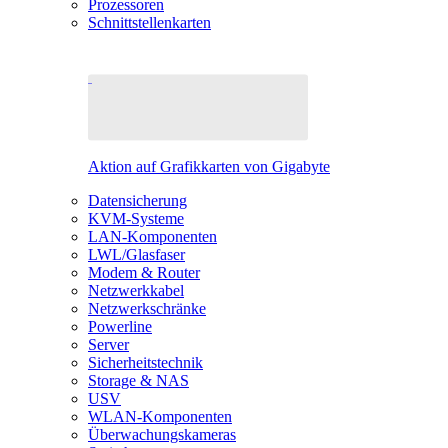
Prozessoren
Schnittstellenkarten
Aktion auf Grafikkarten von Gigabyte
Datensicherung
KVM-Systeme
LAN-Komponenten
LWL/Glasfaser
Modem & Router
Netzwerkkabel
Netzwerkschränke
Powerline
Server
Sicherheitstechnik
Storage & NAS
USV
WLAN-Komponenten
Überwachungskameras