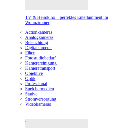
TV & Heimkino – perfektes Entertainment im
Wohnzimmer
Actionkameras
Analogkameras
Beleuchtung
Digitalkameras
Filter
Fotostudiobedarf
Kamerareinigung
Kameratransport
Objektive
Optik
Professional
Speichermedien
Stative
Stromversorgung
Videokameras