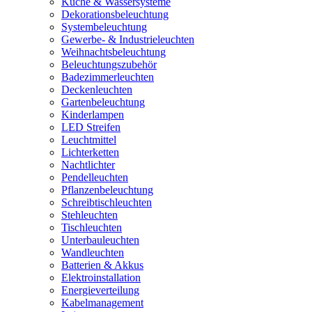
Küche & Wassersysteme
Dekorationsbeleuchtung
Systembeleuchtung
Gewerbe- & Industrieleuchten
Weihnachtsbeleuchtung
Beleuchtungszubehör
Badezimmerleuchten
Deckenleuchten
Gartenbeleuchtung
Kinderlampen
LED Streifen
Leuchtmittel
Lichterketten
Nachtlichter
Pendelleuchten
Pflanzenbeleuchtung
Schreibtischleuchten
Stehleuchten
Tischleuchten
Unterbauleuchten
Wandleuchten
Batterien & Akkus
Elektroinstallation
Energieverteilung
Kabelmanagement