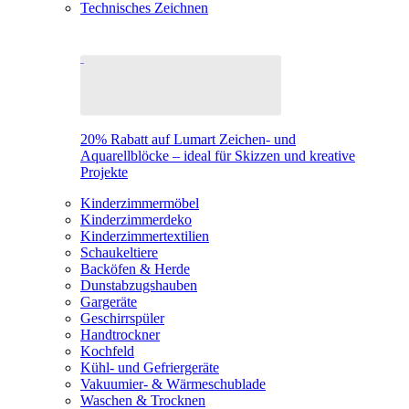
Technisches Zeichnen
20% Rabatt auf Lumart Zeichen- und
Aquarellblöcke – ideal für Skizzen und kreative
Projekte
Kinderzimmermöbel
Kinderzimmerdeko
Kinderzimmertextilien
Schaukeltiere
Backöfen & Herde
Dunstabzugshauben
Gargeräte
Geschirrspüler
Handtrockner
Kochfeld
Kühl- und Gefriergeräte
Vakuumier- & Wärmeschublade
Waschen & Trocknen