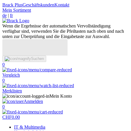
Brack Plus
Geschäftskunden
Kontakt
Mein Sortiment
de
|
fr
Wenn die Ergebnisse der automatischen Vervollständigung
verfügbar sind, verwenden Sie die Pfeiltasten nach oben und nach
unten zur Überprüfung und die Eingabetaste zur Auswahl.
Suchen
0
Vergleich
0
Merklisten
Mein Konto
Anmelden
0
CHF
0.00
IT & Multimedia